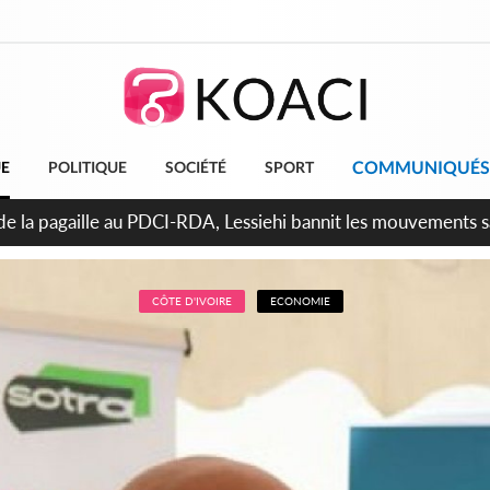
COMMUNIQUÉS
UE
POLITIQUE
SOCIÉTÉ
SPORT
attara promet des sanctions contre les déguerpissements illég
CÔTE D'IVOIRE
ECONOMIE