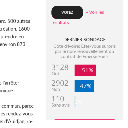
+ Voir les
rc. 500 autres
resultats
création. 1600
r prendre en
DERNIER SONDAGE
 environ 873
Côte d'Ivoire: Etes-vous surpris
par le non-renouvellement du
contrat de Emerse Faé ?
3128
51%
Oui
2902
l’arrêter
47%
Non
hnique.
110
2%
Sans avis
ien commun, parce
 des rendez-vous.
s d’Abidjan, »a-