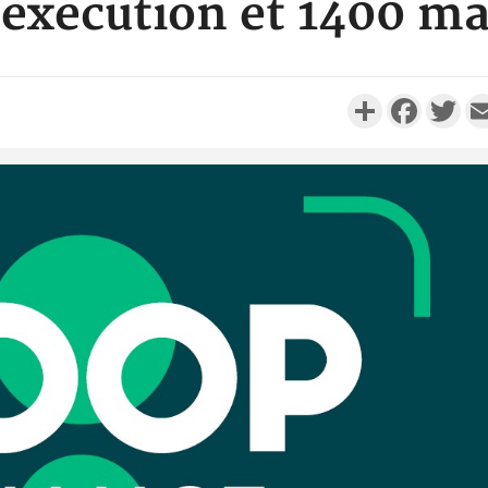
'exécution et 1400 ma
Partager
Faceboo
Twi
Côte d'I
promet des
les dégu
Côte d'Ivoi
Alassane 
la gr