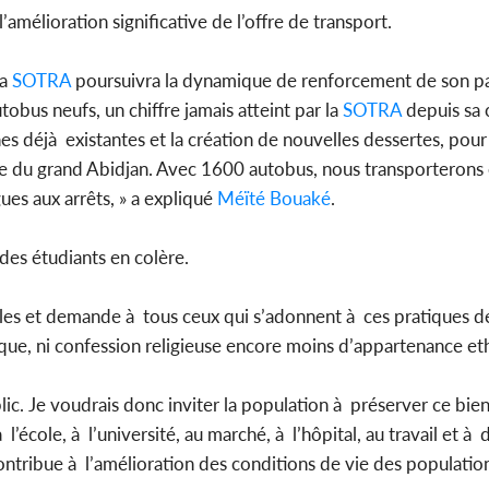
amélioration significative de l’offre de transport.
la
SOTRA
poursuivra la dynamique de renforcement de son pa
obus neufs, un chiffre jamais atteint par la
SOTRA
depuis sa 
es déjà existantes et la création de nouvelles dessertes, pou
e du grand Abidjan. Avec 1600 autobus, nous transporterons
ues aux arrêts, » a expliqué
Méïté Bouaké
.
des étudiants en colère.
es et demande à tous ceux qui s’adonnent à ces pratiques de 
ique, ni confession religieuse encore moins d’appartenance et
public. Je voudrais donc inviter la population à préserver ce b
 l’école, à l’université, au marché, à l’hôpital, au travail et à
ontribue à l’amélioration des conditions de vie des population