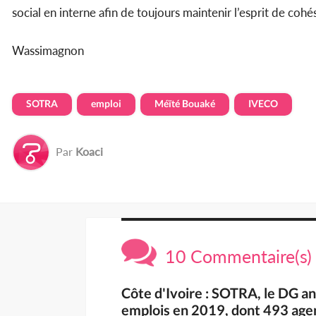
social en interne afin de toujours maintenir l’esprit de cohé
Wassimagnon
SOTRA
emploi
Méïté Bouaké
IVECO
Par
Koaci
10 Commentaire(s)
Côte d'Ivoire : SOTRA, le DG a
emplois en 2019, dont 493 age