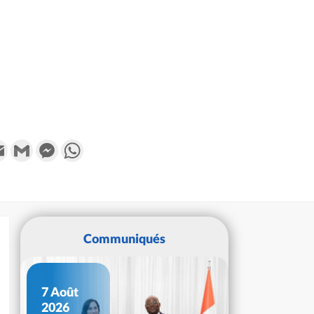
k
tter
Email
Gmail
Messenger
WhatsApp
Communiqués
7 Août
2026