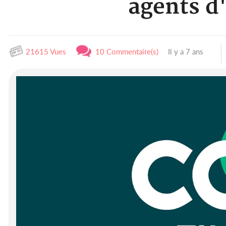
agents d
21615 Vues
10 Commentaire(s)
Il y a 7 ans