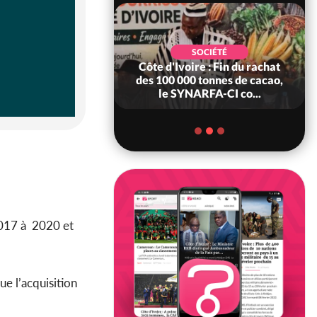
POLITIQUE
d'Ivoire : 66è
SOCIÉTÉ
versaire de
Côte d'Ivoire : Fin du rachat
ndance, Alassane
des 100 000 tonnes de cacao,
ara prome...
le SYNARFA-CI co...
017 à 2020 et
e l’acquisition