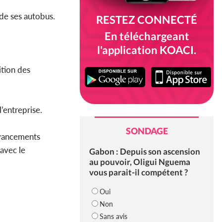
 de ses autobus.
RESTEZ CONNECTÉ
En téléchargeant
l'application KOACI.
ition des
l’entreprise.
SONDAGE
avancements
avec le
Gabon : Depuis son ascension
au pouvoir, Oligui Nguema
vous parait-il compétent ?
Oui
Non
Sans avis