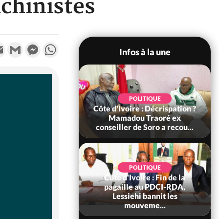
chinistes
k
tter
Email
Gmail
Messenger
WhatsApp
Infos à la une
SOCIÉTÉ
POLITIQUE
voire : Ouattara
Côte d'Ivoire : Décrispation ?
 sanctions contre
Mamadou Traoré ex
erpissements i...
conseiller de Soro a recou...
POLITIQUE
Côte d'Ivoire : Fin de la
POLITIQUE
re : Fête nationale,
pagaille au PDCI-RDA,
Ouattara accorde
Lessiehi bannit les
âce à 4 661...
mouveme...