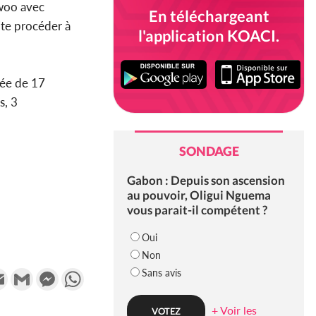
awoo avec
En téléchargeant
ite procéder à
l'application KOACI.
sée de 17
s, 3
SONDAGE
Gabon : Depuis son ascension
au pouvoir, Oligui Nguema
vous parait-il compétent ?
Oui
Non
Sans avis
k
tter
Email
Gmail
Messenger
WhatsApp
+ Voir les