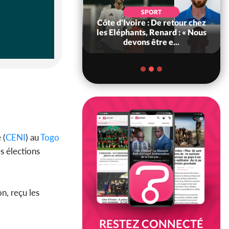
SOCIÉTÉ
SPORT
voire : MIRAH, la
Côte d'Ivoire : De retour chez
des communiqués
les Eléphants, Renard : « Nous
ie entre la MA-M...
devons être e...
 (
CENI
) au
Togo
s élections
n, reçu les
RESTEZ CONNECTÉ