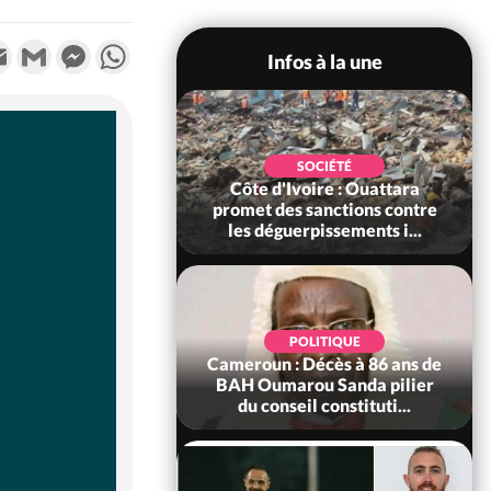
k
tter
Email
Gmail
Messenger
WhatsApp
Infos à la une
POLITIQUE
SOCIÉTÉ
ire : Après le pari
Côte d'Ivoire : Ouattara
 66e anniversaire,
promet des sanctions contre
Bictogo : «...
les déguerpissements i...
POLITIQUE
d'Ivoire : 66e
POLITIQUE
versaire de
Cameroun : Décès à 86 ans de
ance, les Forces de
BAH Oumarou Sanda pilier
fense e...
du conseil constituti...