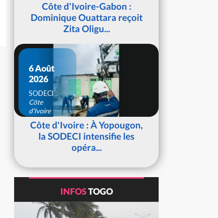
d'Ivoire
Côte d'Ivoire-Gabon :
Dominique Ouattara reçoit
Zita Oligu...
6 Août
2026
SODECI
Côte
d'Ivoire
Côte d'Ivoire : À Yopougon,
la SODECI intensifie les
opéra...
INFOS
TOGO