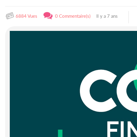
6884 Vues
0 Commentaire(s)
Il y a 7 ans