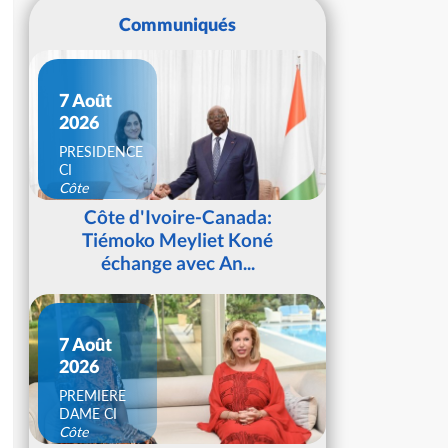
Communiqués
7 Août
2026
PRESIDENCE
CI
Côte
d'Ivoire
Côte d'Ivoire-Canada:
Tiémoko Meyliet Koné
échange avec An...
7 Août
2026
PREMIERE
DAME CI
Côte