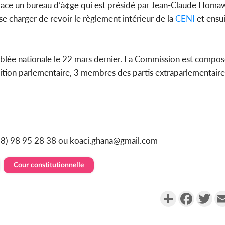
place un bureau d’à¢ge qui est présidé par Jean-Claude Hom
 charger de revoir le règlement intérieur de la
CENI
et ensu
mblée nationale le 22 mars dernier. La Commission est compo
ition parlementaire, 3 membres des partis extraparlementaire
228) 98 95 28 38 ou koaci.ghana@gmail.com –
Cour constitutionnelle
Partager
Faceboo
Twi