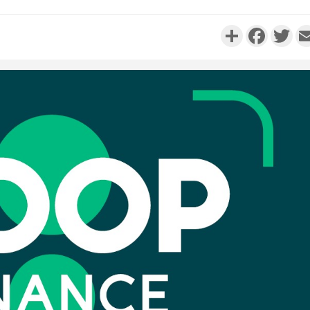
Partager
Faceboo
Twi
Côte d'Ivo
réussi du
Adama 
Côte 
anni
l'Indépend
Dé