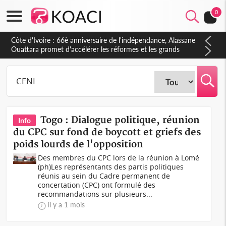
0
Côte d'Ivoire : À Abidjan, Amadou Oury Bah admire le modèle
ivoirien et veut s'en inspirer pour accélérer le développement
de la Guinée
Togo : Dialogue politique, réunion
Info
du CPC sur fond de boycott et griefs des
poids lourds de l'opposition
Des membres du CPC lors de la réunion à Lomé
(ph)Les représentants des partis politiques
réunis au sein du Cadre permanent de
concertation (CPC) ont formulé des
recommandations sur plusieurs...
il y a 1 mois