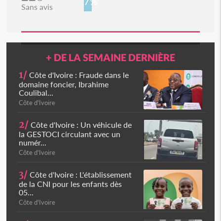
7%
Sans avis
+ DE LA SEMAINE DERNIÈRE
1/
Côte d'Ivoire : Fraude dans le
domaine foncier, Ibrahime
Coulibal...
Côte d'Ivoire
2/
Côte d'Ivoire : Un véhicule de
la GESTOCI circulant avec un
numér...
Côte d'Ivoire
3/
Côte d'Ivoire : L'établissement
de la CNI pour les enfants dès
05...
Côte d'Ivoire