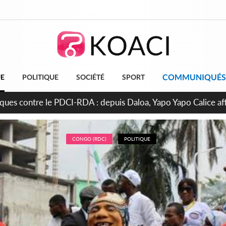
COMMUNIQUÉS
UE
POLITIQUE
SOCIÉTÉ
SPORT
Colonel-Major Fofié Kouakou est décédé, l'armée perd une figu
CONGO (RDC)
POLITIQUE