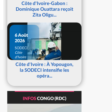
d'Ivoire
Côte d'Ivoire-Gabon :
Dominique Ouattara reçoit
Zita Oligu...
6 Août
2026
SODECI
Côte
d'Ivoire
Côte d'Ivoire : À Yopougon,
la SODECI intensifie les
opéra...
INFOS
CONGO (RDC)