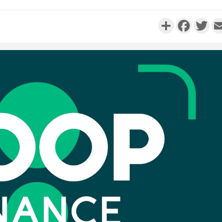
Partager
Faceboo
Twi
Côte d'Iv
deuil, déc
Fofié K
Côte d'I
Stéphane 
jeunesse d