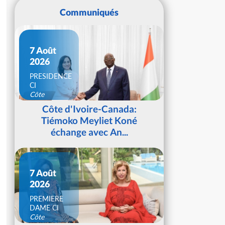
Communiqués
7 Août
2026
PRESIDENCE
CI
Côte
d'Ivoire
Côte d'Ivoire-Canada:
Tiémoko Meyliet Koné
échange avec An...
7 Août
2026
PREMIERE
DAME CI
Côte