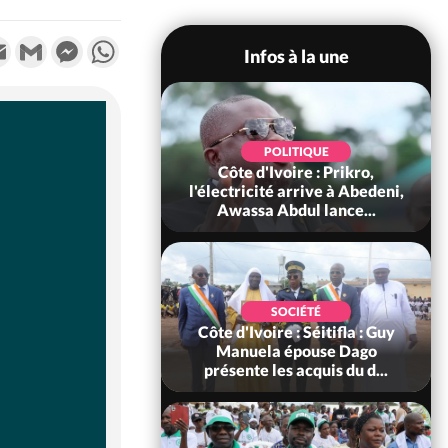
k
tter
Email
Gmail
Messenger
WhatsApp
Infos à la une
POLITIQUE
POLITIQUE
oire : L'armée en
Côte d'Ivoire : Prikro,
ès du colonel-major
l'électricité arrive à Abedeni,
ouakou Mart...
Awassa Abdul lance...
SOCIÉTÉ
SOCIÉTÉ
voire : Comment
Côte d'Ivoire : Séitifla : Guy
Kipré a occupé la
Manuela épouse Dago
e Gboguhé pend...
présente les acquis du d...