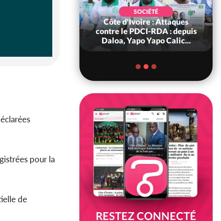
SOCIÉTÉ
voire : Gôh, Abel
SOCIÉTÉ
é dit viser la
Côte d'Ivoire : Attaques
nce du Conseil
contre le PDCI-RDA : depuis
région...
Daloa, Yapo Yapo Calic...
déclarées
istrées pour la
ielle de
RESTEZ CONNECTÉ