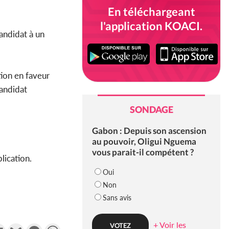
En téléchargeant
l'application KOACI.
candidat à un
tion en faveur
candidat
SONDAGE
Gabon : Depuis son ascension
au pouvoir, Oligui Nguema
vous parait-il compétent ?
lication.
Oui
Non
Sans avis
+ Voir les
k
tter
Email
Gmail
Messenger
WhatsApp