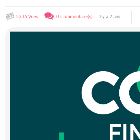
5336 Vues
0 Commentaire(s)
Il y a 2 ans