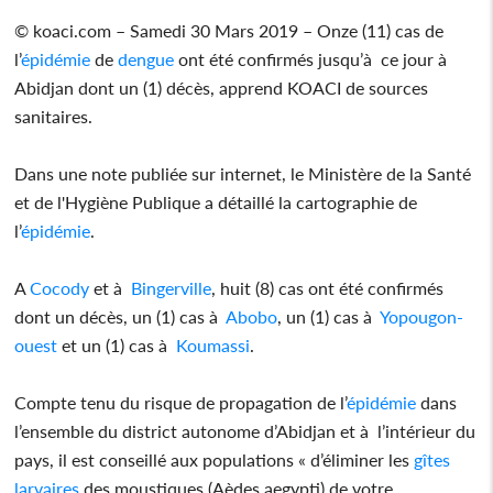
© koaci.com – Samedi 30 Mars 2019 – Onze (11) cas de
l’
épidémie
de
dengue
ont été confirmés jusqu’à ce jour à
Abidjan dont un (1) décès, apprend KOACI de sources
sanitaires.
Dans une note publiée sur internet, le Ministère de la Santé
et de l'Hygiène Publique a détaillé la cartographie de
l’
épidémie
.
A
Cocody
et à
Bingerville
, huit (8) cas ont été confirmés
dont un décès, un (1) cas à
Abobo
, un (1) cas à
Yopougon-
ouest
et un (1) cas à
Koumassi
.
Compte tenu du risque de propagation de l’
épidémie
dans
l’ensemble du district autonome d’Abidjan et à l’intérieur du
pays, il est conseillé aux populations « d’éliminer les
gîtes
larvaires
des moustiques (Aèdes aegypti) de votre