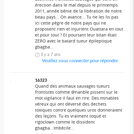
érection dans le mal depuis le printemps
2011, année bénie de la libération de notre
beau pays... On avance... Tu ne les lis pas
ici cette pègre de notre pays qui ne
proposent rien et injurient Ouattara en tout
et pour tout ? Et pourtant leur bilan était
ZERO avec le batard tueur épileptique
gbagba...
il y a 7 ans
Veuillez vous connecter pour répondre
16323
Quand des animaux sauvages tueurs
frontistes comme @nanble pissent sur le
mot vigilance il faut en rire. Des minables
véreux qui ont déversé des dechets
toxiques contre quelques uros donneraient
des leçons. Tu es vraiment toqué et
rigoclown comme le dissident
gbagba...Imbécile...