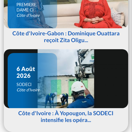
PREMIERE
DAME CI
Côte d'Ivoire
Côte d'Ivoire-Gabon : Dominique Ouattara
reçoit Zita Oligu...
6 Août
2026
SODECI
Côte d'Ivoire
Côte d'Ivoire : À Yopougon, la SODECI
intensifie les opéra...