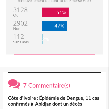
renouvellement du contrat de Emerse Faé ?
3128
51%
Oui
2902
47%
Non
112
2%
Sans avis
7 Commentaire(s)
Côte d'Ivoire : Épidémie de Dengue, 11 cas
confirmés à Abidjan dont un décès