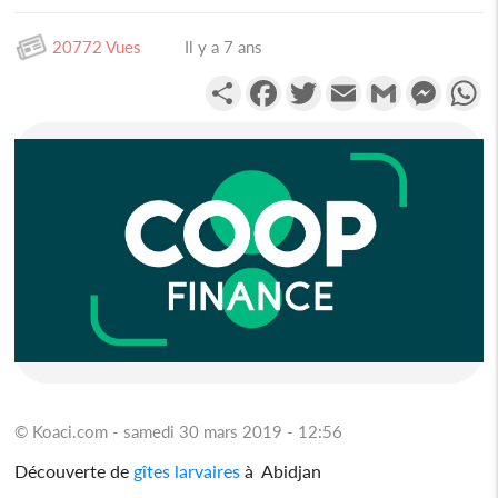
20772 Vues
Il y a 7 ans
Partager
Facebook
Twitter
Email
Gmail
Messen
W
© Koaci.com - samedi 30 mars 2019 - 12:56
Découverte de
gîtes larvaires
à Abidjan