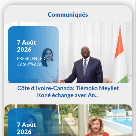
Communiqués
7 Août
2026
PRESIDENCE CI
Côte d'Ivoire
Côte d'Ivoire-Canada: Tiémoko Meyliet
Koné échange avec An...
7 Août
2026