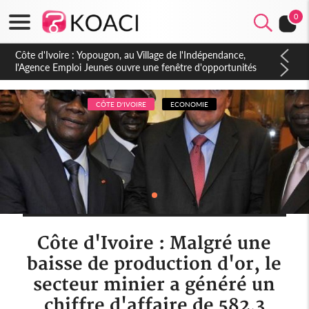
0
Côte d'Ivoire : CHU de Treichville, après la fronde, les agents
contractuels obtiennent un accord avec la direction sur les
arriérés du SMIG 2023
CÔTE D'IVOIRE
ECONOMIE
Côte d'Ivoire : Malgré une
baisse de production d'or, le
secteur minier a généré un
chiffre d'affaire de 582,3