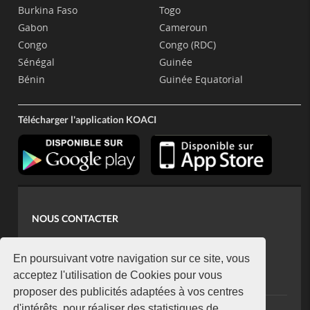
Burkina Faso
Togo
Gabon
Cameroun
Congo
Congo (RDC)
Sénégal
Guinée
Bénin
Guinée Equatorial
Télécharger l'application KOACI
NOUS CONTACTER
contact@koaci.com
koaci@yahoo.fr
En poursuivant votre navigation sur ce site, vous
+225 07 08 85 52 93
acceptez l'utilisation de Cookies pour vous
proposer des publicités adaptées à vos centres
d'intérêts, pour réaliser des statistiques de