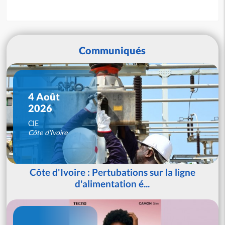
Communiqués
4 Août
2026
CIE
Côte d'Ivoire
Côte d'Ivoire : Pertubations sur la ligne
d'alimentation é...