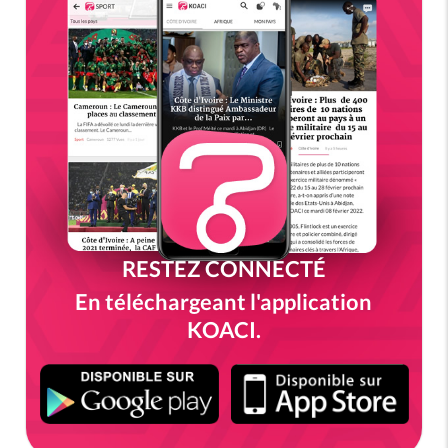
RESTEZ CONNECTÉ
En téléchargeant l'application
KOACI.