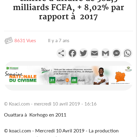
milliards FCFA, + 8,02% par
rapport à 2017
8631 Vues
Il y a 7 ans
Partager
Facebook
Twitter
Email
Gmail
Messen
W
© Koaci.com - mercredi 10 avril 2019 - 16:16
Ouattara à Korhogo en 2011
© koaci.com - Mercredi 10 Avril 2019 - La production