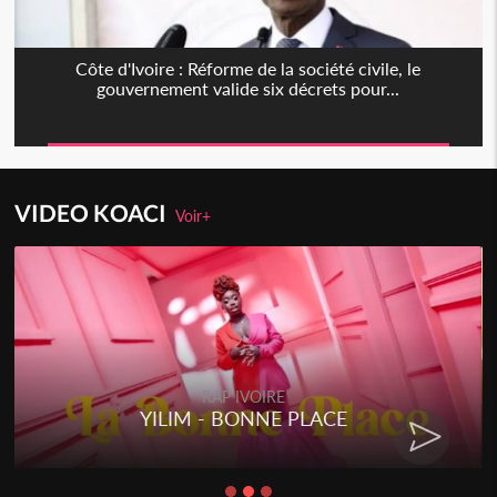
Côte d'Ivoire : Réforme de la société civile, le
gouvernement valide six décrets pour...
VIDEO KOACI
Voir+
RAP IVOIRE
YILIM - BONNE PLACE
RE