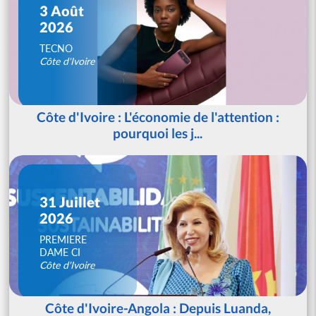
3 Août
2026
TECNO
Côte d'Ivoire
Côte d'Ivoire : L'économie de l'attention :
pourquoi les j...
31 Juillet
2026
PREMIERE
DAME CI
Côte d'Ivoire
Côte d'Ivoire-Angola : Depuis Luanda,