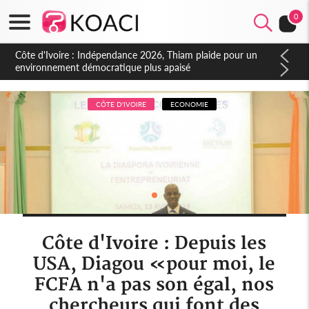
0
Côte d'Ivoire : Indépendance 2026, Thiam plaide pour un
environnement démocratique plus apaisé
CÔTE D'IVOIRE
ECONOMIE
Côte d'Ivoire : Depuis les
USA, Diagou «pour moi, le
FCFA n'a pas son égal, nos
chercheurs qui font des