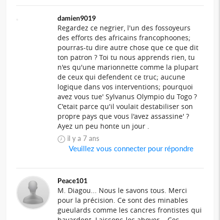
damien9019
Regardez ce negrier, l'un des fossoyeurs
des efforts des africains francophoones;
pourras-tu dire autre chose que ce que dit
ton patron ? Toi tu nous apprends rien, tu
n'es qu'une marionnette comme la plupart
de ceux qui defendent ce truc; aucune
logique dans vos interventions; pourquoi
avez vous tue' Sylvanus Olympio du Togo ?
C'etait parce qu'il voulait destabiliser son
propre pays que vous l'avez assassine' ?
Ayez un peu honte un jour .
il y a 7 ans
Veuillez vous connecter pour répondre
Peace101
M. Diagou... Nous le savons tous. Merci
pour la précision. Ce sont des minables
gueulards comme les cancres frontistes qui
bavardent. Laissons-les aboyer... Ces