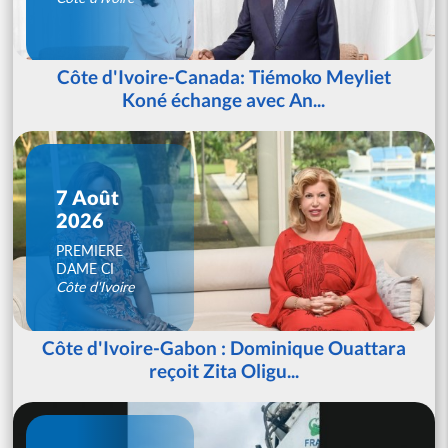
Côte d'Ivoire-Canada: Tiémoko Meyliet
Koné échange avec An...
7 Août
2026
PREMIERE
DAME CI
Côte d'Ivoire
Côte d'Ivoire-Gabon : Dominique Ouattara
reçoit Zita Oligu...