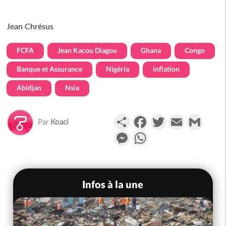
Jean Chrésus
FCFA
Jean Kacou Diagou
Ghana
Congo
Banque et Assurance
Nigéria
inflation
Abidjan
Nsia
Partager
Facebook
Twitter
Email
Gmail
Par
Koaci
Messenger
WhatsApp
Infos à la une