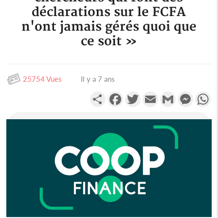
déclarations sur le FCFA
n'ont jamais gérés quoi que
ce soit »
25754 Vues
Il y a 7 ans
Partager
Facebook
Twitter
Email
Gmail
Messen
W