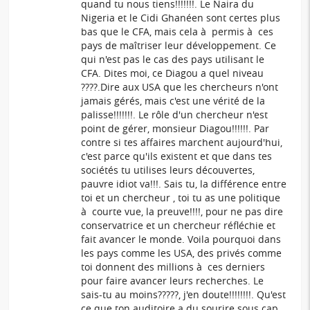
quand tu nous tiens!!!!!!!. Le Naira du
Nigeria et le Cidi Ghanéen sont certes plus
bas que le CFA, mais cela à permis à ces
pays de maîtriser leur développement. Ce
qui n'est pas le cas des pays utilisant le
CFA. Dites moi, ce Diagou a quel niveau
????.Dire aux USA que les chercheurs n'ont
jamais gérés, mais c'est une vérité de la
palisse!!!!!!!. Le rôle d'un chercheur n'est
point de gérer, monsieur Diagou!!!!!!. Par
contre si tes affaires marchent aujourd'hui,
c'est parce qu'ils existent et que dans tes
sociétés tu utilises leurs découvertes,
pauvre idiot va!!!. Sais tu, la différence entre
toi et un chercheur , toi tu as une politique
à courte vue, la preuve!!!!, pour ne pas dire
conservatrice et un chercheur réfléchie et
fait avancer le monde. Voila pourquoi dans
les pays comme les USA, des privés comme
toi donnent des millions à ces derniers
pour faire avancer leurs recherches. Le
sais-tu au moins?????, j'en doute!!!!!!!!. Qu'est
ce que ton auditoire a du sourire sous cap