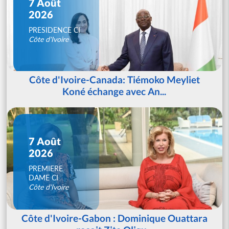
7 Août
2026
PRESIDENCE CI
Côte d'Ivoire
Côte d'Ivoire-Canada: Tiémoko Meyliet
Koné échange avec An...
7 Août
2026
PREMIERE
DAME CI
Côte d'Ivoire
Côte d'Ivoire-Gabon : Dominique Ouattara