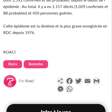
épidémie . Au total, il y a eu 1.117 décès (1.029 confirmés et
88 probables) et 450 personnes guéries.
Cette épidémie est la dixième et la plus grave enregistrée en
RDC depuis 1976.
KOACI
Ebola
Butembo
Partager
Facebook
Twitter
Email
Gmail
Par
Koaci
Messenger
WhatsApp
Infos à la une