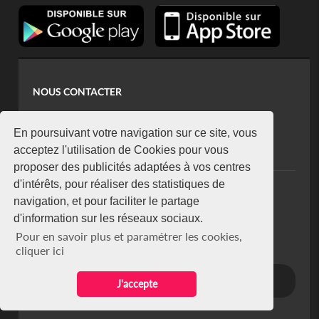
NOUS CONTACTER
contact@koaci.com
koaci@yahoo.fr
En poursuivant votre navigation sur ce site, vous
+225 07 08 85 52 93
acceptez l'utilisation de Cookies pour vous
proposer des publicités adaptées à vos centres
d'intérêts, pour réaliser des statistiques de
NEWSLETTER
navigation, et pour faciliter le partage
Restez connecté via notre newsletter
d'information sur les réseaux sociaux.
S'abonner
Pour en savoir plus et paramétrer les cookies,
Se désabonner
cliquer ici
J'accepte