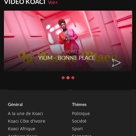
VIDEO KOACI
Voir+
RAP IVOIRE
YILIM - BONNE PLACE
Général
Thèmes
A la une de Koaci
Politique
Koaci Côte d'Ivoire
Société
Koaci Afrique
Sport