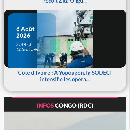
reçoit Zita Oligu...
6 Août
2026
SODECI
Côte d'Ivoire
Côte d'Ivoire : À Yopougon, la SODECI
intensifie les opéra...
INFOS
CONGO (RDC)