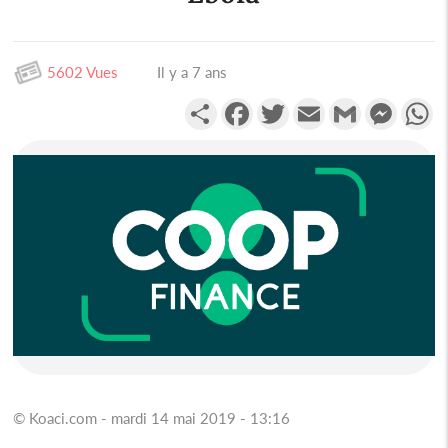
5602 Vues
Il y a 7 ans
Partager
Facebook
Twitter
Email
Gmail
Messen
W
© Koaci.com - mardi 14 mai 2019 - 13:16