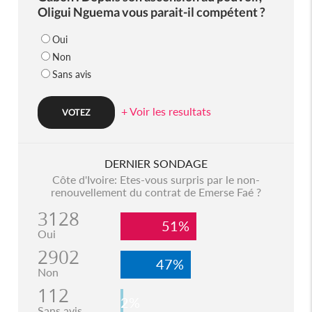
Oligui Nguema vous parait-il compétent ?
Oui
Non
Sans avis
+ Voir les resultats
DERNIER SONDAGE
Côte d'Ivoire: Etes-vous surpris par le non-
renouvellement du contrat de Emerse Faé ?
3128
51%
Oui
2902
47%
Non
112
2%
Sans avis