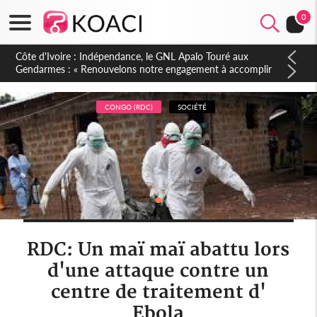
0
Sierra Leone : Un projet de réforme constitutionnelle en
gestation, points clés des amendements, un exclu d'avance
CONGO (RDC)
SOCIÉTÉ
RDC: Un maï maï abattu lors
d'une attaque contre un
centre de traitement d'
Ebola