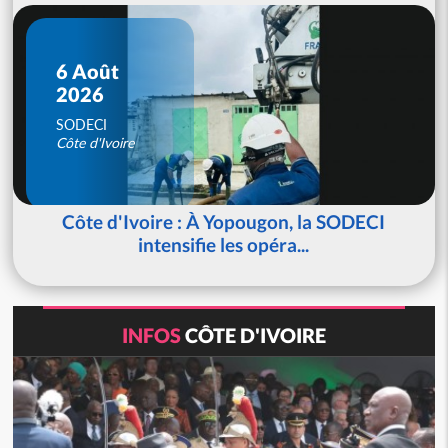
6 Août
2026
SODECI
Côte d'Ivoire
Côte d'Ivoire : À Yopougon, la SODECI
intensifie les opéra...
INFOS
CÔTE D'IVOIRE