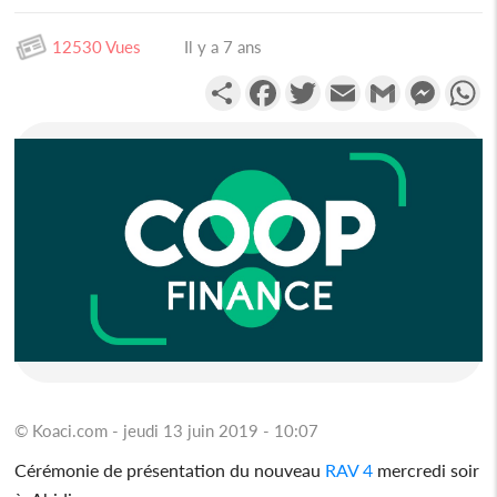
12530 Vues
Il y a 7 ans
Partager
Facebook
Twitter
Email
Gmail
Messen
W
© Koaci.com - jeudi 13 juin 2019 - 10:07
Cérémonie de présentation du nouveau
RAV 4
mercredi soir