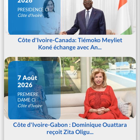
PRESIDENCE CI
Côte d'Ivoire
Côte d'Ivoire-Canada: Tiémoko Meyliet
Koné échange avec An...
7 Août
2026
PREMIERE
DAME CI
Côte d'Ivoire
Côte d'Ivoire-Gabon : Dominique Ouattara
reçoit Zita Oligu...