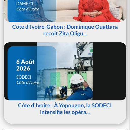
DAME CI
Côte d'Ivoire
Côte d'Ivoire-Gabon : Dominique Ouattara
reçoit Zita Oligu...
6 Août
2026
SODECI
Côte d'Ivoire
Côte d'Ivoire : À Yopougon, la SODECI
intensifie les opéra...