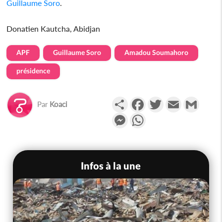
Guillaume Soro
.
Donatien Kautcha, Abidjan
APF
Guillaume Soro
Amadou Soumahoro
présidence
Partager
Facebook
Twitter
Email
Gmail
Par
Koaci
Messenger
WhatsApp
Infos à la une