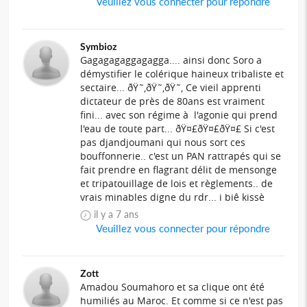
Veuillez vous connecter pour répondre
Symbioz
Gagagagaggagagga.... ainsi donc Soro a
démystifier le colérique haineux tribaliste et
sectaire... ðŸ˜‚ðŸ˜‚ðŸ˜‚ Ce vieil apprenti
dictateur de près de 80ans est vraiment
fini... avec son régime à l'agonie qui prend
l'eau de toute part... ðŸ¤£ðŸ¤£ðŸ¤£ Si c'est
pas djandjoumani qui nous sort ces
bouffonnerie.. c'est un PAN rattrapés qui se
fait prendre en flagrant délit de mensonge
et tripatouillage de lois et règlements.. de
vrais minables digne du rdr... i biê kissè
il y a 7 ans
Veuillez vous connecter pour répondre
Zott
Amadou Soumahoro et sa clique ont été
humiliés au Maroc. Et comme si ce n'est pas