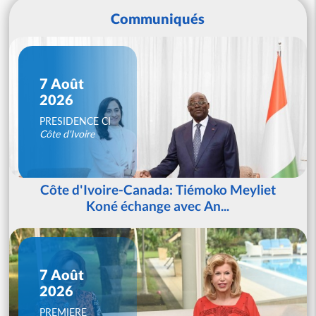
Communiqués
7 Août
2026
PRESIDENCE CI
Côte d'Ivoire
Côte d'Ivoire-Canada: Tiémoko Meyliet
Koné échange avec An...
7 Août
2026
PREMIERE