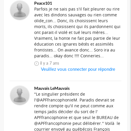
Peace101
Parfois je ne sais pas s'il fait pleurer ou rire
avec les dindons sauvages ou rien comme
olide_con... Donc, ils choisissent leurs
morts, ils choisissent qui ils pardonnent qui
ont parait-il violé et tué leurs mères...
Vraiment, la honte ne fait pas partie de leur
éducation ces ignares bétés et assimilés
frontistes... On avance donc... Soro ira au
paradis... okay donc !!!! Conneries...
il y a 7 ans
Veuillez vous connecter pour répondre
Mauvais LeMauvais
"Le singulier président de
l'@APFfrancophonieM. Paradis devrait se
rendre compte qu'il ne peut comme aux
temps jadis décider du sort de l'
APFfrancophonie et que seul le BUREAU de
@APFfrancophonie peut délibérer.'' Voilà le
courrier envoyé au québécois François