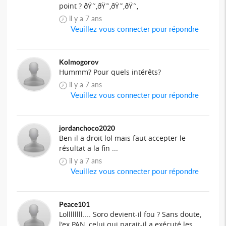
point ? ðŸ˜‚ðŸ˜‚ðŸ˜‚ðŸ˜‚
il y a 7 ans
Veuillez vous connecter pour répondre
Kolmogorov
Hummm? Pour quels intérêts?
il y a 7 ans
Veuillez vous connecter pour répondre
jordanchoco2020
Ben il a droit lol mais faut accepter le
résultat a la fin ...
il y a 7 ans
Veuillez vous connecter pour répondre
Peace101
Lollllllll.... Soro devient-il fou ? Sans doute,
l'ex PAN, celui qui parait-il a exécuté les