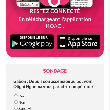
RESTEZ CONNECTÉ
En téléchargeant l'application
KOACI.
SONDAGE
Gabon : Depuis son ascension au pouvoir,
Oligui Nguema vous parait-il compétent ?
Oui
Non
Sans avis