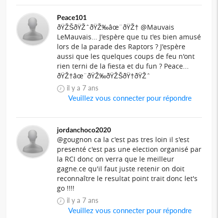
Peace101
ðŸŽŠðŸŽˆðŸŽ‰âœ¨ðŸŽ† @Mauvais
LeMauvais... J'espère que tu t'es bien amusé
lors de la parade des Raptors ? J'espère
aussi que les quelques coups de feu n'ont
rien terni de la fiesta et du fun ? Peace...
ðŸŽ†âœ¨ðŸŽ‰ðŸŽŠðŸ†ðŸŽˆ
il y a 7 ans
Veuillez vous connecter pour répondre
jordanchoco2020
@gougnon ca la c'est pas tres loin il s'est
presenté c'est pas une election organisé par
la RCI donc on verra que le meilleur
gagne.ce qu'il faut juste retenir on doit
reconnaître le resultat point trait donc let's
go !!!!
il y a 7 ans
Veuillez vous connecter pour répondre