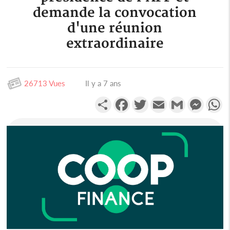
demande la convocation
d'une réunion
extraordinaire
26713 Vues
Il y a 7 ans
Partager
Facebook
Twitter
Email
Gmail
Messen
W