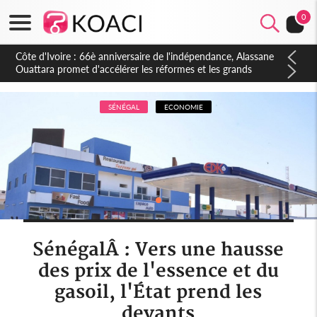
0
Côte d'Ivoire : À Abidjan, Amadou Oury Bah admire le modèle
ivoirien et veut s'en inspirer pour accélérer le développement
de la Guinée
SÉNÉGAL
ECONOMIE
SénégalÂ : Vers une hausse
des prix de l'essence et du
gasoil, l'État prend les
devants