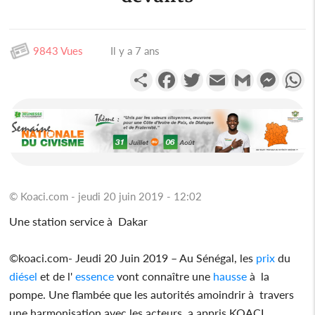
9843 Vues
Il y a 7 ans
Partager
Facebook
Twitter
Email
Gmail
Messen
W
© Koaci.com - jeudi 20 juin 2019 - 12:02
Une station service à Dakar
©koaci.com- Jeudi 20 Juin 2019 – Au Sénégal, les
prix
du
diésel
et de l'
essence
vont connaître une
hausse
à la
pompe. Une flambée que les autorités amoindrir à travers
une harmonisation avec les acteurs, a appris KOACI.