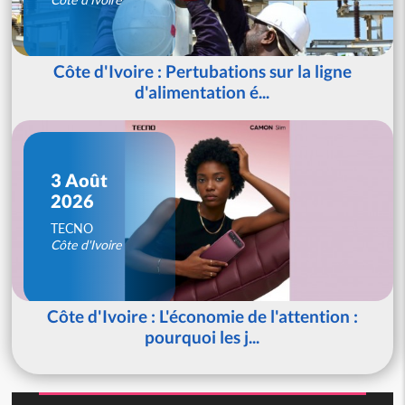
Côte d'Ivoire : Pertubations sur la ligne
d'alimentation é...
3 Août
2026
TECNO
Côte d'Ivoire
Côte d'Ivoire : L'économie de l'attention :
pourquoi les j...