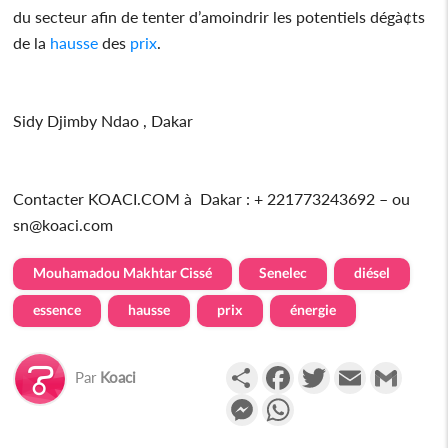
du secteur afin de tenter d’amoindrir les potentiels dégà¢ts
de la
hausse
des
prix
.
Sidy Djimby Ndao , Dakar
Contacter KOACI.COM à Dakar : + 221773243692 – ou
sn@koaci.com
Mouhamadou Makhtar Cissé
Senelec
diésel
essence
hausse
prix
énergie
Partager
Facebook
Twitter
Email
Gmail
Par
Koaci
Messenger
WhatsApp