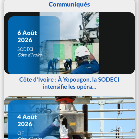
Communiqués
6 Août
2026
SODECI
Côte d'Ivoire
Côte d'Ivoire : À Yopougon, la SODECI
intensifie les opéra...
4 Août
2026
CIE
Côte d'Ivoire