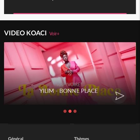
VIDEO KOACI
Voir+
RAP IVOIRE
YILIM - BONNE PLACE
Général
Thèmes