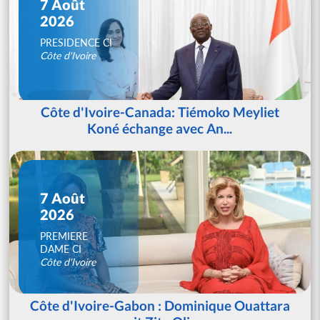
7 Août
2026
PRESIDENCE CI
Côte d'Ivoire
Côte d'Ivoire-Canada: Tiémoko Meyliet
Koné échange avec An...
7 Août
2026
PREMIERE
DAME CI
Côte d'Ivoire
Côte d'Ivoire-Gabon : Dominique Ouattara