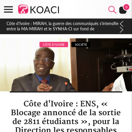
0
Côte d'Ivoire : Indépendance 2026, Thiam plaide pour un
environnement démocratique plus apaisé
CÔTE D'IVOIRE
SOCIÉTÉ
Côte d'Ivoire : ENS, «
Blocage annoncé de la sortie
de 2811 étudiants », pour la
Direction les responsables