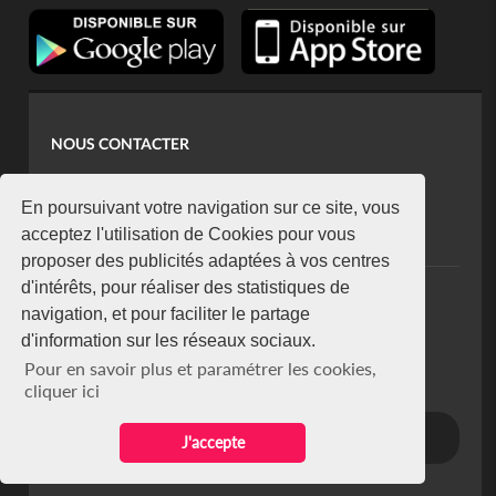
NOUS CONTACTER
contact@koaci.com
koaci@yahoo.fr
En poursuivant votre navigation sur ce site, vous
+225 07 08 85 52 93
acceptez l'utilisation de Cookies pour vous
proposer des publicités adaptées à vos centres
d'intérêts, pour réaliser des statistiques de
NEWSLETTER
navigation, et pour faciliter le partage
Restez connecté via notre newsletter
d'information sur les réseaux sociaux.
S'abonner
Pour en savoir plus et paramétrer les cookies,
Se désabonner
cliquer ici
J'accepte