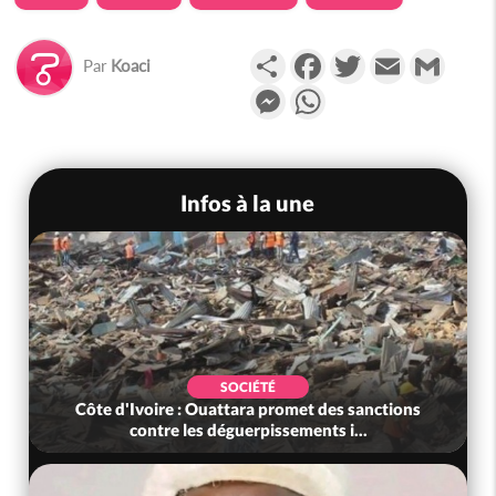
Partager
Facebook
Twitter
Email
Gmail
Par
Koaci
Messenger
WhatsApp
Infos à la une
SOCIÉTÉ
Côte d'Ivoire : Ouattara promet des sanctions
contre les déguerpissements i...