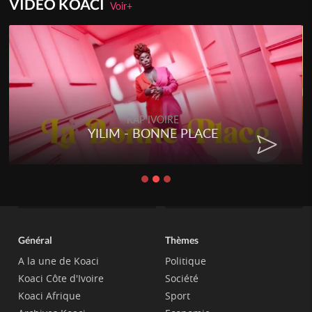
VIDEO KOACI
Voir+
RAP IVOIRE
YILIM - BONNE PLACE
Général
Thèmes
A la une de Koaci
Politique
Koaci Côte d'Ivoire
Société
Koaci Afrique
Sport