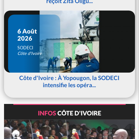
reçoit Zita Oligu...
6 Août
2026
SODECI
Côte d'Ivoire
Côte d'Ivoire : À Yopougon, la SODECI
intensifie les opéra...
INFOS
CÔTE D'IVOIRE