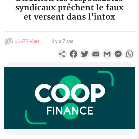
syndicaux prêchent le faux
et versent dans l'intox
11679 Vues
Il y a 7 ans
Partager
Facebook
Twitter
Email
Gmail
Messen
W