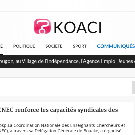
COMMUNIQUÉS
UE
POLITIQUE
SOCIÉTÉ
SPORT
U de Treichville, après la fronde, les agents contractuels obti
arriérés du SMIG 2023
 CNEC renforce les capacités syndicales des
bsp;La Coordination Nationale des Enseignants-Chercheurs et
NEC), à travers sa Délégation Générale de Bouaké, a organisé