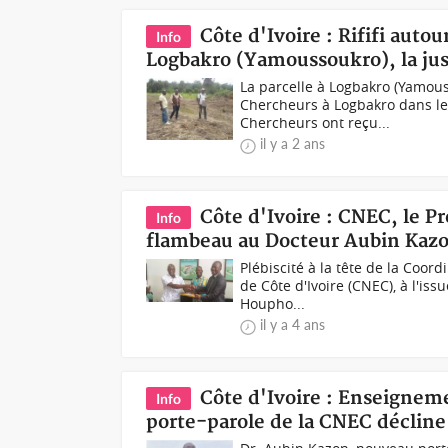
Côte d'Ivoire : Rififi aut
Info
Logbakro (Yamoussoukro), la jus
La parcelle à Logbakro (Yamous
Chercheurs à Logbakro dans le 
Chercheurs ont reçu...
il y a 2 ans
Côte d'Ivoire : CNEC, le P
Info
flambeau au Docteur Aubin Kazo
Plébiscité à la tête de la Coo
de Côte d'Ivoire (CNEC), à l'iss
Houpho...
il y a 4 ans
Côte d'Ivoire : Enseignem
Info
porte-parole de la CNEC décline 