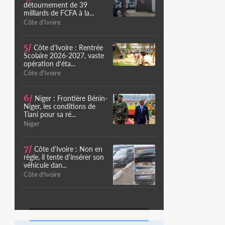
détournement de 39
milliards de FCFA à la...
Côte d'Ivoire
5/
Côte d'Ivoire : Rentrée
Scolaire 2026-2027, vaste
opération d'éta...
Côte d'Ivoire
6/
Niger : Frontière Bénin-
Niger, les conditions de
Tiani pour sa ré...
Niger
7/
Côte d'Ivoire : Non en
règle, il tente d'insérer son
véhicule dan...
Côte d'Ivoire