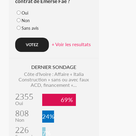
contrat de Emerse Faé ?
Oui
Non
Sans avis
+ Voir les resultats
DERNIER SONDAGE
Côte d'Ivoire : Affaire « Italia
Construction » sans ou avec faux
ACD, financement «...
2355
69%
Oui
808
24%
Non
226
7%