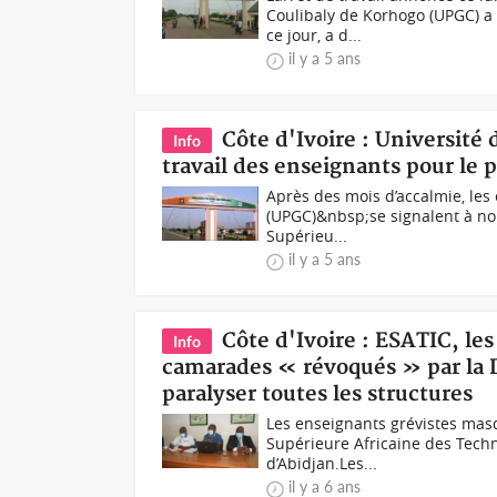
Coulibaly de Korhogo (UPGC) a
ce jour, a d...
il y a 5 ans
Côte d'Ivoire : Université
Info
travail des enseignants pour le 
Après des mois d’accalmie, les
(UPGC)&nbsp;se signalent à no
Supérieu...
il y a 5 ans
Côte d'Ivoire : ESATIC, les
Info
camarades « révoqués » par la 
paralyser toutes les structures
Les enseignants grévistes masq
Supérieure Africaine des Techn
d’Abidjan.Les...
il y a 6 ans