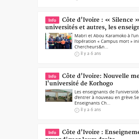
Côte d'Ivoire : « Silence 
Info
universités et autres, les enseig
Mabri et Abou Karamoko à l’uni
l’opération « Campus mort » in
Chercheurs&n...
il y a 6 ans
Côte d'Ivoire: Nouvelle m
Info
l'université de Korhogo
Les enseignants de l’universi
d’entrer à nouveau en grève.Se
Enseignants Ch...
il y a 6 ans
Côte d'Ivoire : Enseigneme
Info