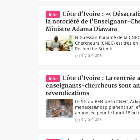
Côte d'Ivoire : « Désacral
Info
la notoriété de l'Enseignant-Che
Ministre Adama Diawara
N'Guessan Kouamé de la CNEC 
Chercheurs (CNEC) est très en 
Recherche Scienti...
il y a 4 ans
Côte d'Ivoire : La rentré
Info
enseignants-chercheurs sont amer
revendications
Le SG du BEN de la CNEC, Ack
menaces&nbsp;planent sur l’ef
annoncée pour le lundi 18 octo
il y a 4 ans