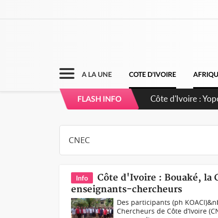
A LA UNE
COTE D'IVOIRE
AFRIQ
Côte d'Ivoire : CH
FLASH INFO
direction sur les 
Côte d'Ivoire : Bouaké, la
Info
enseignants-chercheurs
Des participants (ph KOACI)&n
Chercheurs de Côte d’Ivoire (C