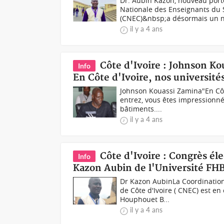
Dr. Aubin Kazon, nouveau port
Nationale des Enseignants du 
(CNEC)&nbsp;a désormais un n
il y a 4 ans
Côte d'Ivoire : Johnson Ko
Info
En Côte d'Ivoire, nos université
Johnson Kouassi Zamina"En Côte
entrez, vous êtes impressionnés
bâtiments....
il y a 4 ans
Côte d'Ivoire : Congrès éle
Info
Kazon Aubin de l'Université FH
Dr Kazon AubinLa Coordination
de Côte d'Ivoire ( CNEC) est en
Houphouet B...
il y a 4 ans