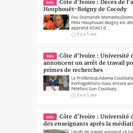
Côte d'Ivoire : Décès de l'
Info
Houphouët-Boigny de Cocody
Feu Diomandé MamadouDiomand
Félix Houphouet-Boigny est décé
apprend KOACI d...
il y a 5 ans
Côte d'Ivoire : Université
Info
annoncent un arrêt de travail p
primes de recherches
Le Prof&nbsp;Adama Coulibaly, 
KorhogoAllons-nous encore ass
Péléforo Gon Coulibaly...
il y a 5 ans
Côte d'Ivoire : Université 
Info
des enseignants après la médiat
L’arrêt de travail annoncé ce l