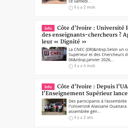
ce samedi...
il y a 2 mois
Côte d'Ivoire : Université 
Info
des enseignants-chercheurs ? App
leur « Dignité »
La CNEC (DR)&nbsp;Selon un c
Supérieur et des Chercheurs de
06&nbsp;janvier 2026,...
il y a 6 mois
Côte d'Ivoire : Depuis l'U
Info
l'Enseignement Supérieur lanc
Des participants à l'assemblé
l'Université Alassane Ouattara
assemblée gén...
il y a 2 ans