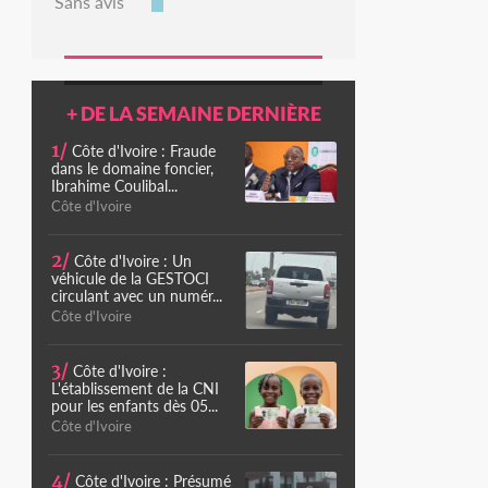
Sans avis
+ DE LA SEMAINE DERNIÈRE
1/
Côte d'Ivoire : Fraude
dans le domaine foncier,
Ibrahime Coulibal...
Côte d'Ivoire
2/
Côte d'Ivoire : Un
véhicule de la GESTOCI
circulant avec un numér...
Côte d'Ivoire
3/
Côte d'Ivoire :
L'établissement de la CNI
pour les enfants dès 05...
Côte d'Ivoire
4/
Côte d'Ivoire : Présumé