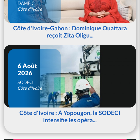
DAME CI
Côte d'Ivoire
Côte d'Ivoire-Gabon : Dominique Ouattara
reçoit Zita Oligu...
6 Août
2026
SODECI
Côte d'Ivoire
Côte d'Ivoire : À Yopougon, la SODECI
intensifie les opéra...