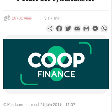
10781 Vues
Il y a 7 ans
Partager
Facebook
Twitter
Email
Gmail
Messen
W
© Koaci.com - samedi 29 juin 2019 - 11:07