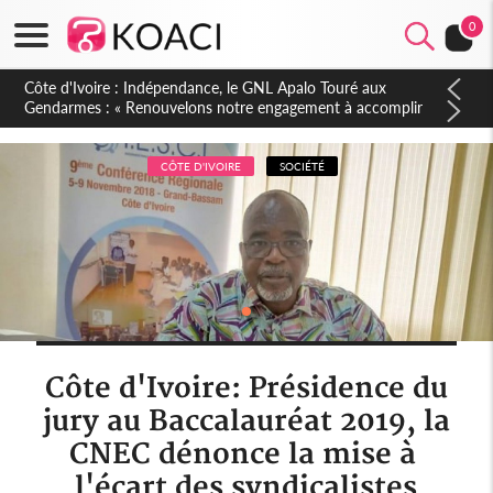
0
Sierra Leone : Un projet de réforme constitutionnelle en
gestation, points clés des amendements, un exclu d'avance
CÔTE D'IVOIRE
SOCIÉTÉ
Côte d'Ivoire: Présidence du
jury au Baccalauréat 2019, la
CNEC dénonce la mise à
l'écart des syndicalistes