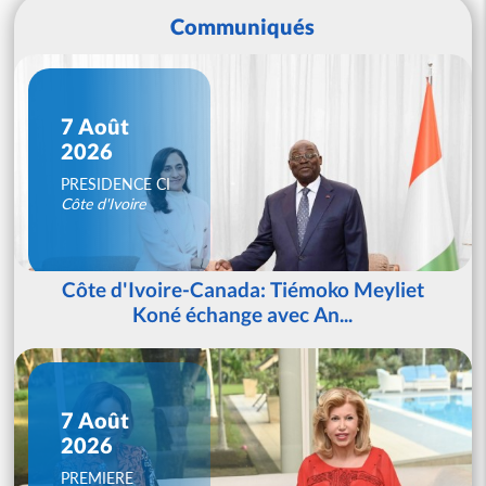
Communiqués
7 Août
2026
PRESIDENCE CI
Côte d'Ivoire
Côte d'Ivoire-Canada: Tiémoko Meyliet
Koné échange avec An...
7 Août
2026
PREMIERE