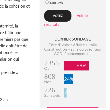
Sans avis
 de la cohésion et
+ Voir les
resultats
aternité, la
ez bâtir une
premiers pas que
DERNIER SONDAGE
Côte d'Ivoire : Affaire « Italia
lle doit être de
Construction » sans ou avec faux
ptionné les
ACD, financement «...
mission qui
2355
69%
Oui
 prélude à
808
24%
Non
226
7%
Sans avis
 3 ans