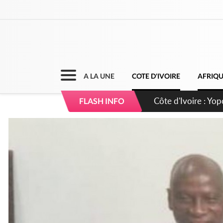
A LA UNE
COTE D'IVOIRE
AFRIQ
Côte d'Ivoire : CHU
FLASH INFO
direction sur les 