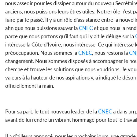
nous asseoir pour les dissiper autour du nouveau Secrétaire
anciens, nous puissions leurs êtres utiles. Notre rôle n'es
faire par le passé. Il y a un rôle d'assistance entre la nouve
afin que nous puissions sauver la
CNEC
et que nous la rend
parce que nous partons qu'il faut qu'il y ait le déluge sur la
intéresse la Côte d'Ivoire, nous intéresse. Ce qui intéresse 
préoccupation. Nous sommes la
CNEC
, nous restons la
CN
changement. Nous sommes disposés à accompagner le nou
cherche et trouve les solutions que nous voudrions. Je voud
valeurs à la hauteur de nos aspirations », a indiqué le déso
officiellement la main.
Pour sa part, le tout nouveau leader de la
CNEC
a dans un 
avant de lui rendre un vibrant hommage pour tout le travail 
Il a d'ailleurs annoncé, pour les prochains jours, une gra