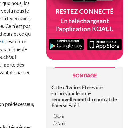
r que nous, les
RESTEZ CONNECTÉ
t voulu nous le
tion légendaire,
En téléchargeant
e. Ce n'est pas
l'application KOACI.
heurs et ce qui
EC
, est notre
 dynamique de
uchés, il
i porte des
avant de passer
SONDAGE
Côte d'Ivoire: Etes-vous
surpris par le non-
renouvellement du contrat de
on prédécesseur,
Emerse Faé ?
Oui
Non
e lui témoigner