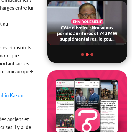
harges entre lui
SANTÉ
ENVIRONEMENT
t au
Ivoire : Réforme
Côte d'Ivoire : Nouveaux
, le gouvernement
permis aurifères et 743 MW
 ses structures...
supplémentaires, le gou...
es et instituts
ronomique
ortant sur les
 sociaux auxquels
ubin Kazon
des anciens et
rises il y a, de