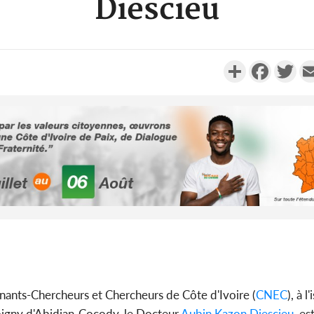
Diescieu
Partager
Faceboo
Twi
Côte d'Ivo
2026, 
battant de
Côte d'Ivo
socié
gnants-Chercheurs et Chercheurs de Côte d'Ivoire (
CNEC
), à 
gouverneme
Boigny d'Abidjan-Cocody, le Docteur
Aubin Kazon Diescieu
, es