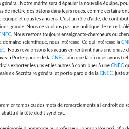
 général. Notre mérite sera d'épauler la nouvelle équipe, pou
t pas de mettre des bâtons dans leurs roues, comme certains on
lle équipe et nous les anciens. C'est un rôle d'aide, de contribu
ions grande. Nous ne voulons pas une politique de terre brûlé
CNEC
. Nous restons toujours enseignants-chercheurs ou cherc
le domaine scientifique, nous intéresse. Ce qui intéresse la
CN
EC
. Nous revalorisons les acquis en rentrant dans une phase
veau Porte-parole de la
CNEC
, afin que là où nous avons tréb
rais exhorter les uns et les autres à contribuer à une
CNEC
qu
rmais ex-Secrétaire général et porte-parole de la
CNEC
, juste 
premier temps eu des mots de remerciements à l'endroit de s
abattu à la tête dudit syndicat.
nde cérémonie d'hommage au professeur Johnson Kouassi, afin d