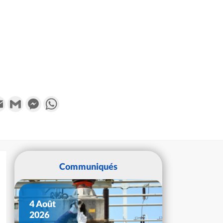
k
tter
Email
Gmail
Messenger
WhatsApp
Communiqués
4 Août
2026