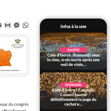
k
tter
Email
Gmail
Messenger
WhatsApp
Infos à la une
POLITIQUE
SOCIÉTÉ
ire : Indépendance
Côte d'Ivoire : Kossandji sous
Yopougon coeur
le choc, trois morts après une
 la célébration...
nuit de viole...
ECONOMIE
Côte d'Ivoire : Cacao, le
SOCIÉTÉ
ire : Réforme de la
Conseil tourne
té civile, le
définitivement la page du
l'issue du congrès
nt valide six dé...
rachat e...
t officiellement