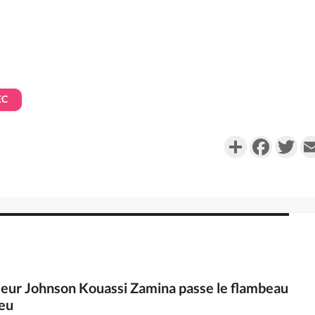
EC
Partager
Faceboo
Twi
sseur Johnson Kouassi Zamina passe le flambeau
eu