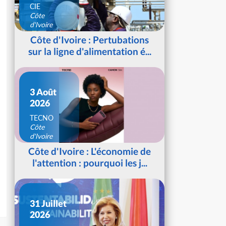
CIE
Côte
d'Ivoire
Côte d'Ivoire : Pertubations
sur la ligne d'alimentation é...
3 Août
2026
TECNO
Côte
d'Ivoire
Côte d'Ivoire : L'économie de
l'attention : pourquoi les j...
31 Juillet
2026