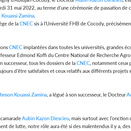
ardi 31 mai 2022, au terme d'une cérémonie de passation de c
 Kouassi Zamina
.
iège de la
CNEC
sis à l'Université FHB de Cocody, précisémen
Côte d'
sanitaire
modernise
tions
CNEC
implantées dans toutes les universités, grandes écol
u Professeur Edmond Koffi du Centre National de Recherche Ag
n successeur, tous les dossiers de la
CNEC
, notamment ceux p
ours d'être satisfaites et ceux relatifs aux différents projets
hnson Kouassi Zamina
, a légué à son successeur, le Docteur
A
.
e camarade
Aubin Kazon Diescieu
, mais surtout avec l'onction 
t de lutte, notre rôle aura été si des malentendus il y a, des c