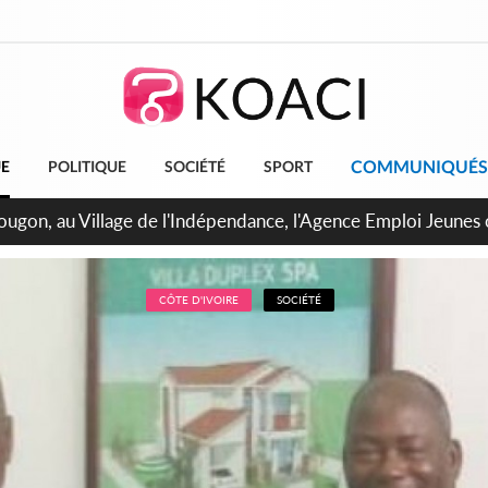
COMMUNIQUÉS
UE
POLITIQUE
SOCIÉTÉ
SPORT
 de Treichville, après la fronde, les agents contractuels obti
arriérés du SMIG 2023
CÔTE D'IVOIRE
SOCIÉTÉ