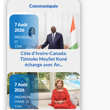
Communiqués
7 Août
2026
PRESIDENCE
CI
Côte
d'Ivoire
Côte d'Ivoire-Canada:
Tiémoko Meyliet Koné
échange avec An...
7 Août
2026
PREMIERE
DAME CI
Côte