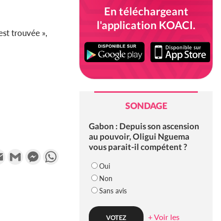
En téléchargeant
l'application KOACI.
est trouvée »,
SONDAGE
Gabon : Depuis son ascension
au pouvoir, Oligui Nguema
vous parait-il compétent ?
k
tter
Email
Gmail
Messenger
WhatsApp
Oui
Non
Sans avis
+ Voir les