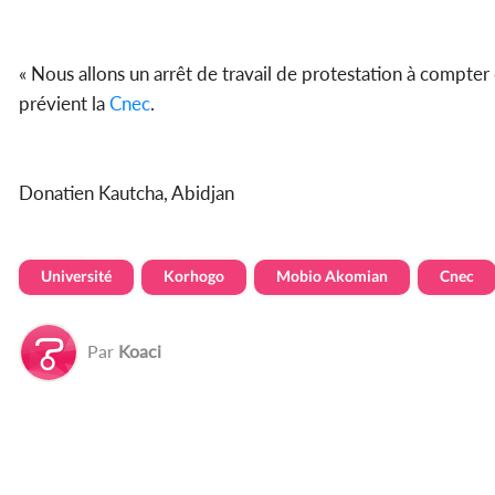
« Nous allons un arrêt de travail de protestation à compter
prévient la
Cnec
.
Donatien Kautcha, Abidjan
Université
Korhogo
Mobio Akomian
Cnec
Par
Koaci