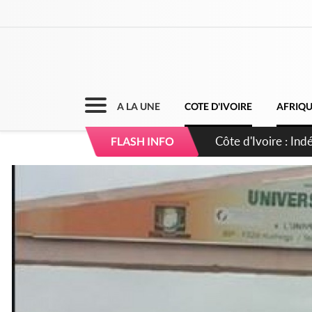
A LA UNE
COTE D'IVOIRE
AFRIQ
Sierra Leone : Un 
FLASH INFO
d'avance