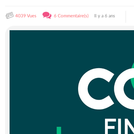
4039 Vues
6 Commentaire(s)
Il y a 6 ans