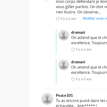
mon corps défendant je doi
vous gifler parfois. On doit
rien foutre. On observe...
Veuillez vous c
il y a 6 ans
dramani
On attend que le chi
excellence. Toujours
il y a 6 ans
dramani
On attend que le chi
excellence. Toujours
il y a 6 ans
Peace101
Tu as encore puisé dans les
échaudée... Imb***** !