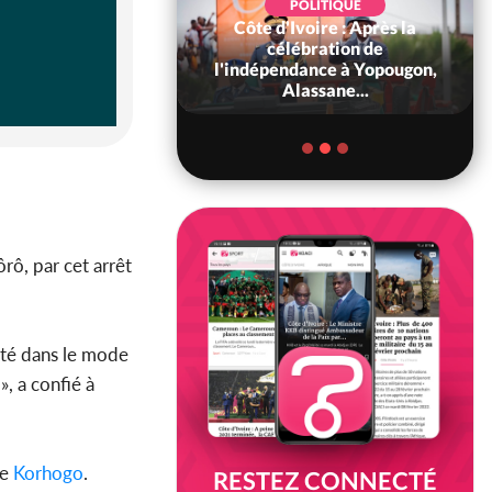
POLITIQUE
Côte d'Ivoire : Après la
POLITIQUE
oire : Diplomatie,
célébration de
 consolide ses
l'indépendance à Yopougon,
ts avec New Del...
Alassane...
rô, par cet arrêt
lité dans le mode
, a confié à
de
Korhogo
.
RESTEZ CONNECTÉ