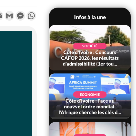
k
tter
Email
Gmail
Messenger
WhatsApp
Infos à la une
SOCIÉTÉ
oire : Leleblé, le
SOCIÉTÉ
ndant KOUAME
Côte d'Ivoire : Concours
orbert, Nouveau
CAFOP 2026, les résultats
Sous-...
d'admissibilité (1er tou...
SOCIÉTÉ
Ivoire : Stocks
ECONOMIE
ls de cacao, des
Côte d'Ivoire : Face au
 coopératives et
nouvvel ordre mondial,
ach...
l'Afrique cherche les clés d...