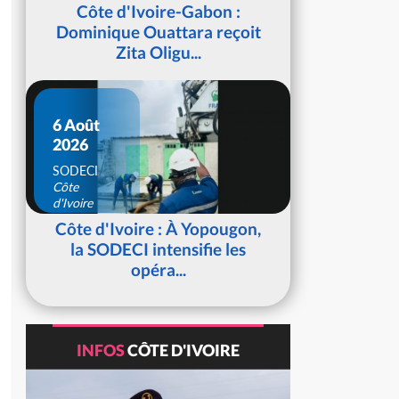
d'Ivoire
Côte d'Ivoire-Gabon :
Dominique Ouattara reçoit
Zita Oligu...
6 Août
2026
SODECI
Côte
d'Ivoire
Côte d'Ivoire : À Yopougon,
la SODECI intensifie les
opéra...
INFOS
CÔTE D'IVOIRE