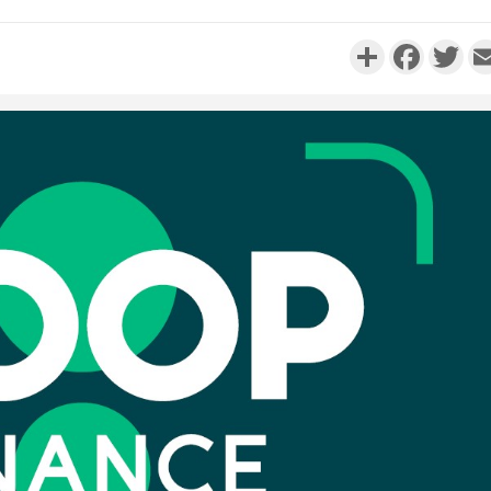
Partager
Faceboo
Twi
Côte d'Iv
Comma
Djahan N
Côte d'
résidue
sociétés