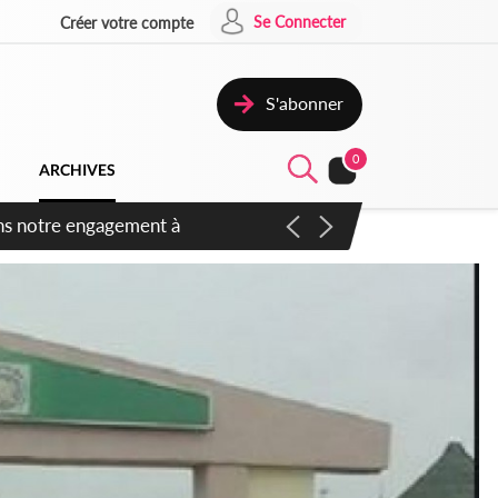
Se Connecter
Créer votre compte
S'abonner
0
ARCHIVES
 des amendements, un exclu