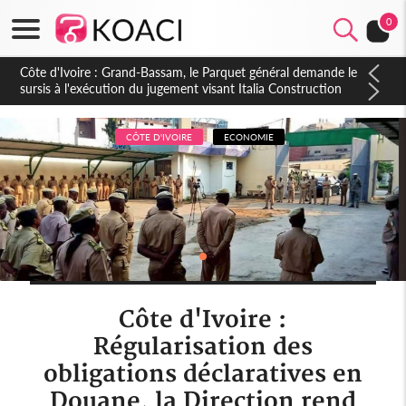
0
Côte d'Ivoire : Indépendance à Dakpadou, la sous-préfète
Hôma Viviane Manissan appelle à une appropriation locale du
PND 2026-2030
CÔTE D'IVOIRE
ECONOMIE
Côte d'Ivoire :
Régularisation des
obligations déclaratives en
Douane, la Direction rend