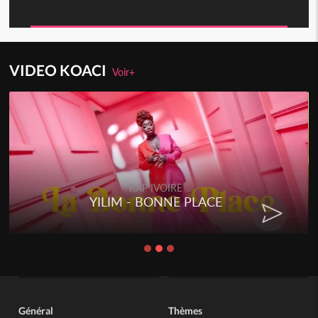
VIDEO KOACI
Voir+
RAP IVOIRE
YILIM - BONNE PLACE
Général
Thèmes