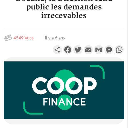
public les demandes
irrecevables
4549 Vues
Il y a 6 ans
Partager
Facebook
Twitter
Email
Gmail
Messen
W