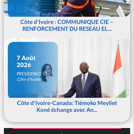
Côte d'Ivoire : COMMUNIQUE CIE –
RENFORCEMENT DU RESEAU EL...
7 Août
2026
PRESIDENCE CI
Côte d'Ivoire
Côte d'Ivoire-Canada: Tiémoko Meyliet
Koné échange avec An...