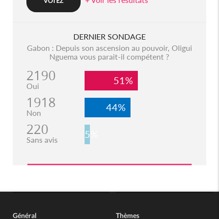
DERNIER SONDAGE
Gabon : Depuis son ascension au pouvoir, Oligui
Nguema vous parait-il compétent ?
2190
51%
Oui
1918
44%
Non
220
5%
Sans avis
Général
Thèmes