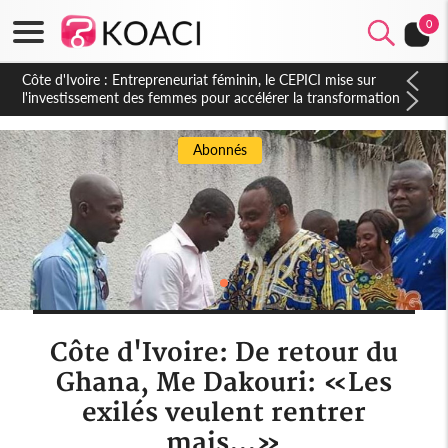
0
Côte d'Ivoire : Entrepreneuriat féminin, le CEPICI mise sur
l'investissement des femmes pour accélérer la transformation
de l'économie ivoirienne
Abonnés
Côte d'Ivoire: De retour du
Ghana, Me Dakouri: «Les
exilés veulent rentrer
mais...»