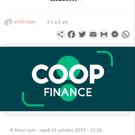
6145 Vues
Il y a 6 ans
Partager
Facebook
Twitter
Email
Gmail
Messen
W
© Koaci.com - mardi 01 octobre 2019 - 15:18