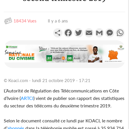
18434 Vues
Il y a 6 ans
Partager
Facebook
Twitter
Email
Gmail
Messen
W
© Koaci.com - lundi 21 octobre 2019 - 17:21
L’Autorité de Régulation des Télécommunications en Côte
d’Ivoire (
ARTCI
) vient de publier son rapport des statistiques
du secteur des télécoms du deuxième trimestre 2019.
Selon le document consulté ce lundi par KOACI, le nombre
d’
abonnés
dans la téléphonie mobile est passé à 35.924.714