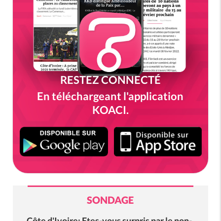
RESTEZ CONNECTÉ
En téléchargeant l'application
KOACI.
SONDAGE
Côte d'Ivoire: Etes-vous surpris par le non-