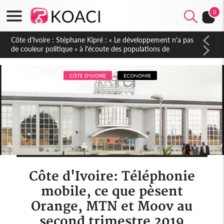
0
Mali : Les FAMa accueillent 254 anciens combattants issus de
groupes armés
CÔTE D'IVOIRE
ECONOMIE
Côte d'Ivoire: Téléphonie
mobile, ce que pèsent
Orange, MTN et Moov au
second trimestre 2019