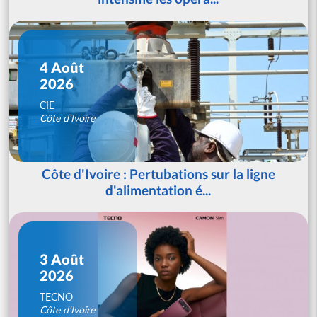
4 Août
2026
CIE
Côte d'Ivoire
Côte d'Ivoire : Pertubations sur la ligne
d'alimentation é...
3 Août
2026
TECNO
Côte d'Ivoire