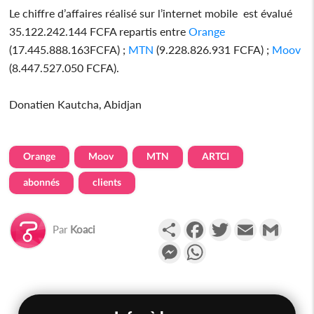
Le chiffre d’affaires réalisé sur l’internet mobile est évalué
35.122.242.144 FCFA repartis entre
Orange
(17.445.888.163FCFA) ;
MTN
(9.228.826.931 FCFA) ;
Moov
(8.447.527.050 FCFA).
Donatien Kautcha, Abidjan
Orange
Moov
MTN
ARTCI
abonnés
clients
Partager
Facebook
Twitter
Email
Gmail
Par
Koaci
Messenger
WhatsApp