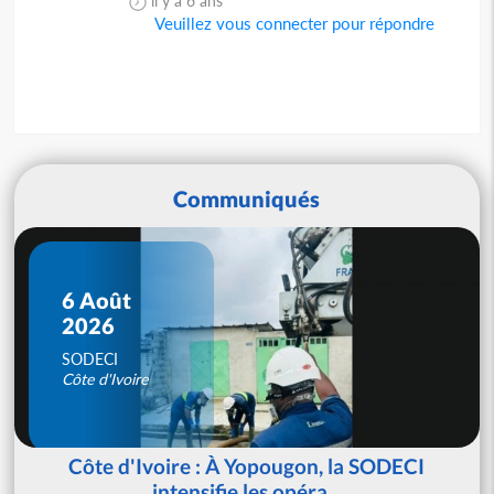
il y a 6 ans
Veuillez vous connecter pour répondre
Communiqués
6 Août
2026
SODECI
Côte d'Ivoire
Côte d'Ivoire : À Yopougon, la SODECI
intensifie les opéra...