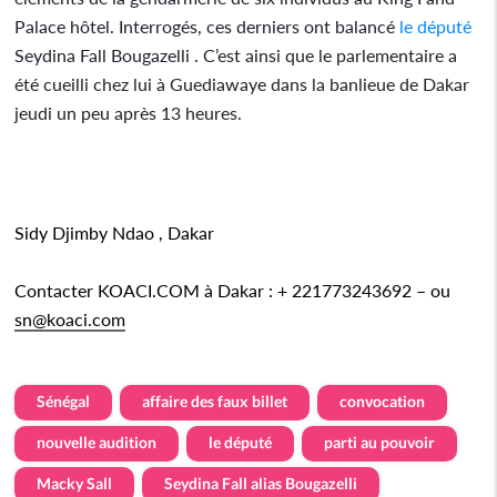
Palace hôtel. Interrogés, ces derniers ont balancé
le député
Seydina Fall Bougazelli .
C’est ainsi que le parlementaire a
été cueilli chez lui à Guediawaye dans la banlieue de Dakar
jeudi un peu après 13 heures.
Sidy Djimby Ndao , Dakar
Contacter KOACI.COM à Dakar : + 221773243692 – ou
sn@koaci.com
Sénégal
affaire des faux billet
convocation
nouvelle audition
le député
parti au pouvoir
Macky Sall
Seydina Fall alias Bougazelli