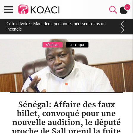
0
Côte d'Ivoire : Séileu, la célébration de la fête nationale
transformée en vaste campagne contre les produits
dépigmentants dangereux
SÉNÉGAL
POLITIQUE
Sénégal: Affaire des faux
billet, convoqué pour une
nouvelle audition, le député
proche de Sall prend la fuite