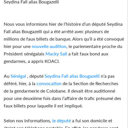
S
eydina Fall alias Bougazelli
Nous vous informions hier de l’histoire d’un député S
eydina
Fall alias Bougazelli
qui a été arrêté avec plusieurs de
millions de faux billets de banque. Alors qu’il a été convoqué
hier pour une
nouvelle audition
, le parlementaire proche du
Président sénégalais
Macky Sall
a fait faux bond aux
gendarmes, a appris KOACI.
Au
Sénégal
, député
Seydina Fall alias Bougazelli
n’a pas
déféré, hier, à la
convocation
de la Section de Recherches
de la gendarmerie de Colobane. Il devait être auditionné
pour une deuxième fois dans l’affaire de trafic présumé des
faux billets pour laquelle il est impliqué.
Selon nos informations,
le député
a fui son domicile et
éteint son téléphone portable. En effet, les pandores sont