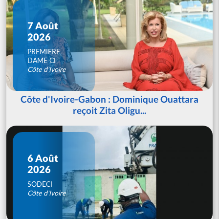
7 Août
2026
PREMIERE
DAME CI
Côte d'Ivoire
Côte d'Ivoire-Gabon : Dominique Ouattara
reçoit Zita Oligu...
6 Août
2026
SODECI
Côte d'Ivoire