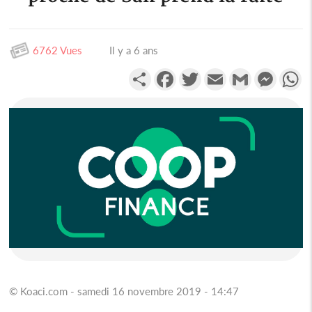
6762 Vues
Il y a 6 ans
Partager
Facebook
Twitter
Email
Gmail
Messen
W
© Koaci.com - samedi 16 novembre 2019 - 14:47