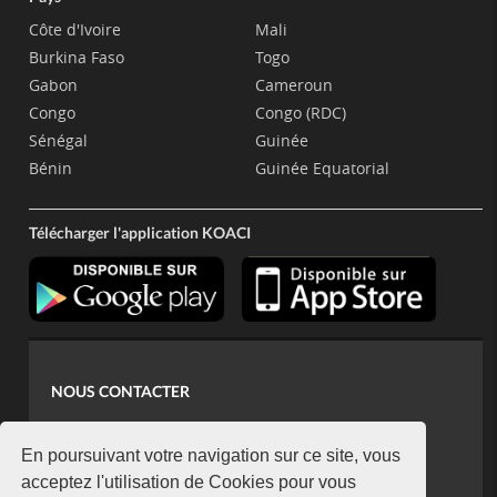
Côte d'Ivoire
Mali
Burkina Faso
Togo
Gabon
Cameroun
Congo
Congo (RDC)
Sénégal
Guinée
Bénin
Guinée Equatorial
Télécharger l'application KOACI
NOUS CONTACTER
contact@koaci.com
koaci@yahoo.fr
En poursuivant votre navigation sur ce site, vous
+225 07 08 85 52 93
acceptez l'utilisation de Cookies pour vous