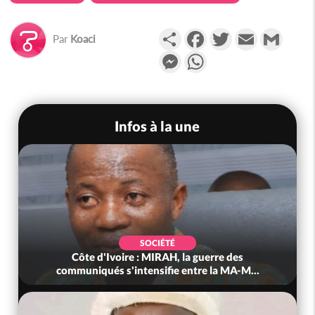
Partager
Facebook
Twitter
Email
Gmail
Par
Koaci
Messenger
WhatsApp
Infos à la une
SOCIÉTÉ
Côte d'Ivoire : MIRAH, la guerre des
communiqués s'intensifie entre la MA-M...