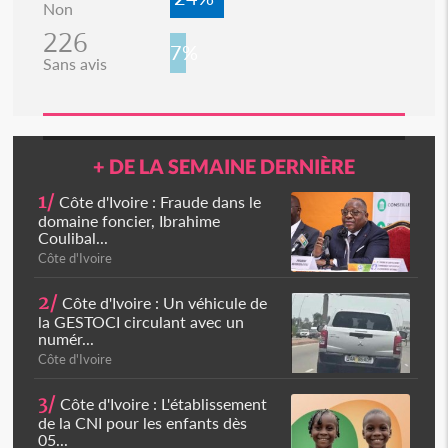
Non
226
7%
Sans avis
+ DE LA SEMAINE DERNIÈRE
1/
Côte d'Ivoire : Fraude dans le
domaine foncier, Ibrahime
Coulibal...
Côte d'Ivoire
2/
Côte d'Ivoire : Un véhicule de
la GESTOCI circulant avec un
numér...
Côte d'Ivoire
3/
Côte d'Ivoire : L'établissement
de la CNI pour les enfants dès
05...