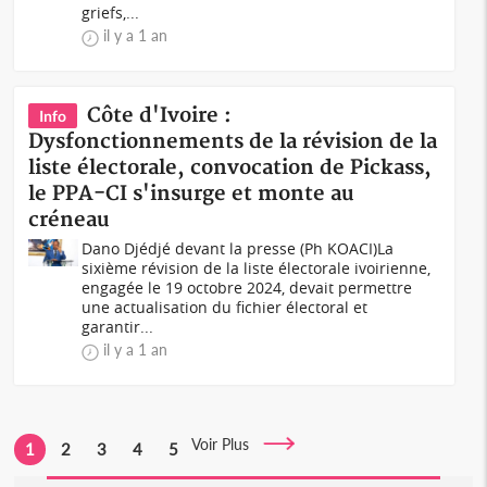
griefs,...
il y a 1 an
Côte d'Ivoire :
Info
Dysfonctionnements de la révision de la
liste électorale, convocation de Pickass,
le PPA-CI s'insurge et monte au
créneau
Dano Djédjé devant la presse (Ph KOACI)La
sixième révision de la liste électorale ivoirienne,
engagée le 19 octobre 2024, devait permettre
une actualisation du fichier électoral et
garantir...
il y a 1 an
Voir Plus
1
2
3
4
5