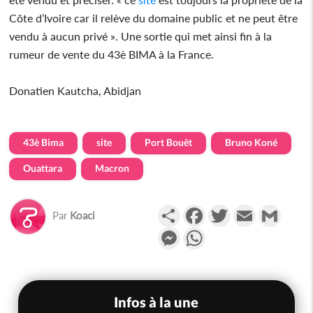
Côte d’Ivoire car il relève du domaine public et ne peut être
vendu à aucun privé ». Une sortie qui met ainsi fin à la
rumeur de vente du 43è BIMA à la France.
Donatien Kautcha, Abidjan
43è Bima
site
Port Bouët
Bruno Koné
Ouattara
Macron
Partager
Facebook
Twitter
Email
Gmail
Par
Koaci
Messenger
WhatsApp
Infos à la une