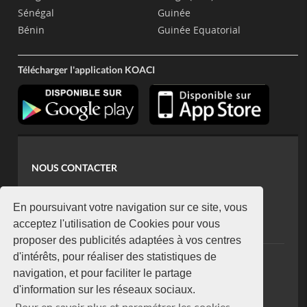
Sénégal
Guinée
Bénin
Guinée Equatorial
Télécharger l'application KOACI
NOUS CONTACTER
contact@koaci.com
koaci@yahoo.fr
En poursuivant votre navigation sur ce site, vous
+225 07 08 85 52 93
acceptez l'utilisation de Cookies pour vous
proposer des publicités adaptées à vos centres
d'intérêts, pour réaliser des statistiques de
NEWSLETTER
navigation, et pour faciliter le partage
Restez connecté via notre newsletter
d'information sur les réseaux sociaux.
S'abonner
Pour en savoir plus et paramétrer les cookies,