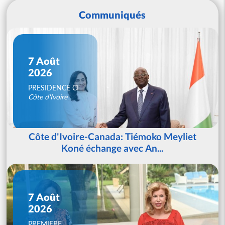
Communiqués
7 Août
2026
PRESIDENCE CI
Côte d'Ivoire
Côte d'Ivoire-Canada: Tiémoko Meyliet
Koné échange avec An...
7 Août
2026
PREMIERE