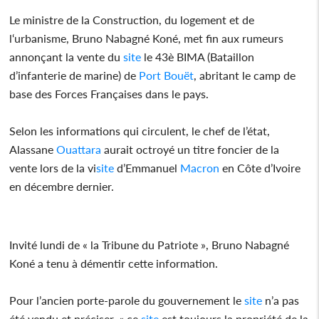
Le ministre de la Construction, du logement et de
l‘urbanisme, Bruno Nabagné Koné, met fin aux rumeurs
annonçant la vente du
site
le 43è BIMA (Bataillon
d’infanterie de marine) de
Port Bouët
, abritant le camp de
base des Forces Françaises dans le pays.
Selon les informations qui circulent, le chef de l’état,
Alassane
Ouattara
aurait octroyé un titre foncier de la
vente lors de la vi
site
d’Emmanuel
Macron
en Côte d’Ivoire
en décembre dernier.
Invité lundi de « la Tribune du Patriote », Bruno Nabagné
Koné a tenu à démentir cette information.
Pour l’ancien porte-parole du gouvernement le
site
n’a pas
été vendu et préciser. « ce
site
est toujours la propriété de la