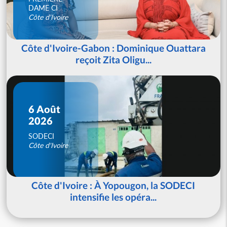
DAME CI
Côte d'Ivoire
Côte d'Ivoire-Gabon : Dominique Ouattara
reçoit Zita Oligu...
6 Août
2026
SODECI
Côte d'Ivoire
Côte d'Ivoire : À Yopougon, la SODECI
intensifie les opéra...