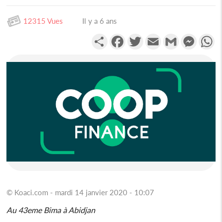
12315 Vues
Il y a 6 ans
Partager
Facebook
Twitter
Email
Gmail
Messen
W
© Koaci.com - mardi 14 janvier 2020 - 10:07
Au 43eme Bima à Abidjan