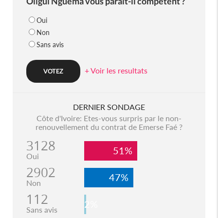
Oligui Nguema vous parait-il compétent ?
Oui
Non
Sans avis
+ Voir les resultats
DERNIER SONDAGE
Côte d'Ivoire: Etes-vous surpris par le non-
renouvellement du contrat de Emerse Faé ?
3128
51%
Oui
2902
47%
Non
112
2%
Sans avis