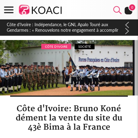
0
Sierra Leone : Un projet de réforme constitutionnelle en
gestation, points clés des amendements, un exclu d'avance
CÔTE D'IVOIRE
SOCIÉTÉ
Côte d'Ivoire: Bruno Koné
dément la vente du site du
43è Bima à la France