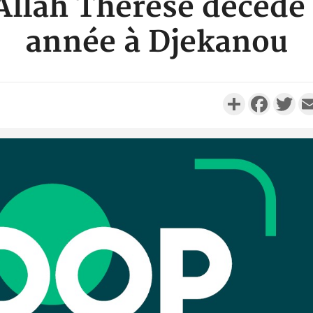
 Allah Thérèse décèd
année à Djekanou
Partager
Faceboo
Twi
POLITIQUE
Côte d'Ivoire : Après le pari
Côte d'I
réussi du 66e anniversaire,
promet des
Adama Bictogo : «...
les dégu
POLITIQUE
Côte d'Ivoire : 66e
anniversaire de
Cameroun :
l'Indépendance, les Forces de
BAH Ouma