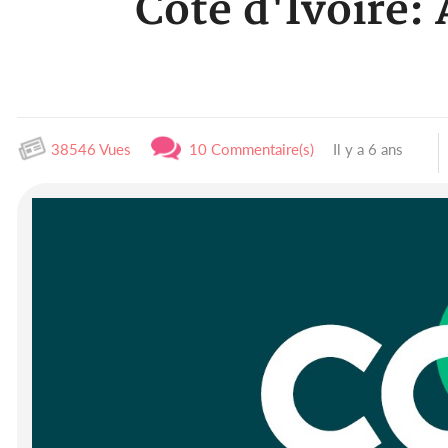
Côte d'Ivoire:
38546 Vues
10 Commentaire(s)
Il y a 6 ans