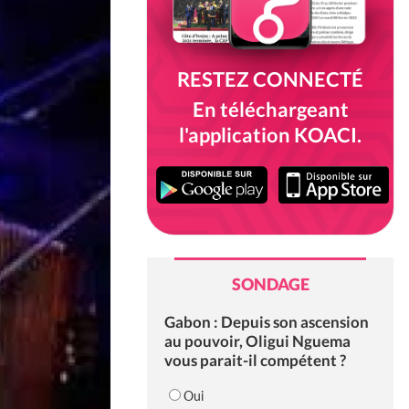
RESTEZ CONNECTÉ
En téléchargeant
l'application KOACI.
SONDAGE
Gabon : Depuis son ascension
au pouvoir, Oligui Nguema
vous parait-il compétent ?
Oui