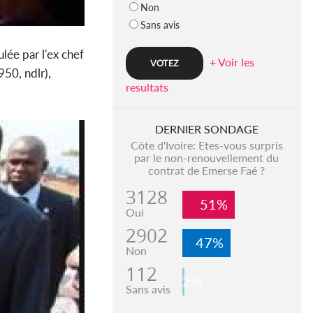
Non
Sans avis
lée par l'ex chef
+ Voir les
50, ndlr),
resultats
DERNIER SONDAGE
Côte d'Ivoire: Etes-vous surpris
par le non-renouvellement du
contrat de Emerse Faé ?
3128
51%
Oui
2902
47%
Non
112
2%
Sans avis