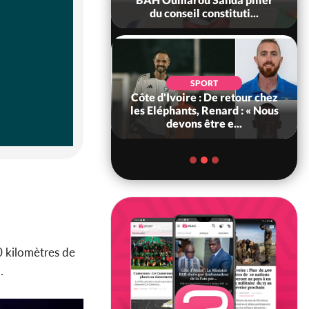
il constituti...
Préfet exhorte les pop...
SPORT
POLITIQUE
re : De retour chez
Bénin : L'ancien président
ts, Renard : « Nous
Patrice Talon élu à la tête du
ns être e...
Sénat
0 kilomètres de
.