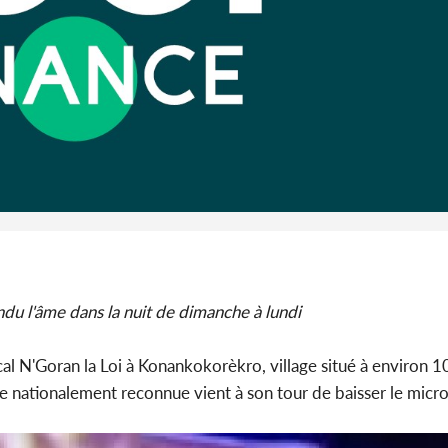
Défense e...
du conse
SOCIÉTÉ
Côte d'Ivoire : MIRAH, la
Côte d'Ivoi
guerre des communiqués
les Eléphan
s'intensifie entre la MA-M...
devo
ndu l'âme dans la nuit de dimanche à lundi
 N'Goran la Loi à Konankokorèkro, village situé à environ 1
le nationalement reconnue vient à son tour de baisser le micro