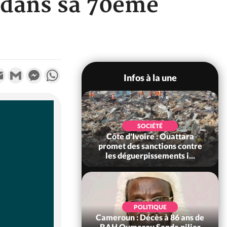
e dans sa 70eme
k
tter
Email
Gmail
Messenger
WhatsApp
Infos à la une
SOCIÉTÉ
Côte d'Ivoire : Rentrée
SOCIÉTÉ
voire : Ouattara
Scolaire 2026-2027,
 sanctions contre
l'inscription sans frais au
erpissements i...
Pré...
POLITIQUE
SOCIÉTÉ
 Décès à 86 ans de
Côte d'Ivoire : Indépendance
rou Sanda pilier
à Grand-Béréby, le Sous-