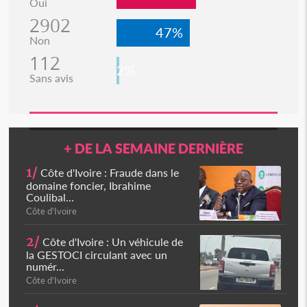
Oui
2902
47%
Non
112
2%
Sans avis
+ DE LA SEMAINE DERNIÈRE
1/
Côte d'Ivoire : Fraude dans le
domaine foncier, Ibrahime
Coulibal...
Côte d'Ivoire
2/
Côte d'Ivoire : Un véhicule de
la GESTOCI circulant avec un
numér...
Côte d'Ivoire