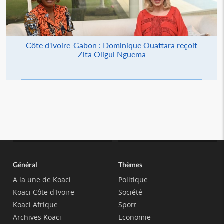
Côte d'Ivoire-Gabon : Dominique Ouattara reçoit
Zita Oligui Nguema
Général
Thèmes
A la une de Koaci
Politique
Koaci Côte d'Ivoire
Société
Koaci Afrique
Sport
Archives Koaci
Economie