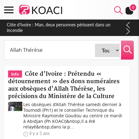
0
Côte d'Ivoire : Man, deux personnes périssent dans un
incendie
Côte d'Ivoire : Prétendu «
Info
détournement » des dons numéraires
aux obsèques d'Allah Thérèse, les
précisions du Ministère de la Culture
Les obsèques d’Allah Thérèse samedi dernier à
Toumodi (Ph1) et le conseiller Technique du
Ministre Raymonde Goudou au centre ce mardi
à Abidjan (Ph KOACI)&nbsp;Il a été
relayé&nbsp;dans la p...
il y a 5 ans