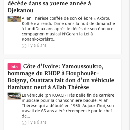
décède dans sa 70eme année à
Djekanou
Allah Thérèse coiffée de son célèbre « Akôrou
Koffié » a rendu l'âme dans la nuit de dimanche
à lundiDeux ans après le décès de son époux et
compagnon musical N'Goran la Loi à
Konankokorèkro...
il y a 6 ans
Côte d'Ivoire: Yamoussoukro,
Info
hommage du RHDP à Houphouët-
Boigny, Ouattara fait don d'un véhicule
flambant neuf à Allah Thérèse
Le véhicule (ph KOACI) Très belle fin de carrière
musicale pour la chansonnière baoulé, Allah
Thérèse qui a débuté en 1956. Aujourd’hui, son
travail de 65 ans a été récompensé par le chef
de...
il y a 6 ans