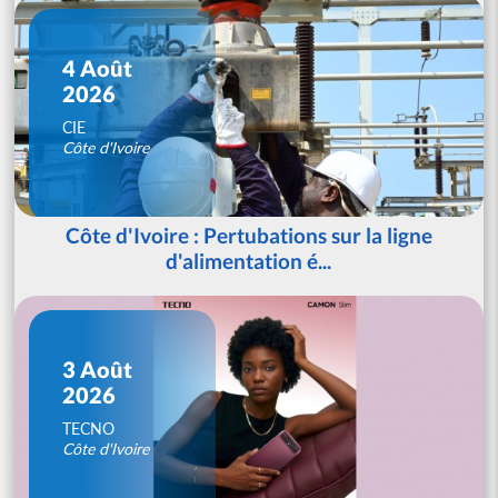
4 Août
2026
CIE
Côte d'Ivoire
Côte d'Ivoire : Pertubations sur la ligne
d'alimentation é...
3 Août
2026
TECNO
Côte d'Ivoire