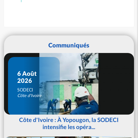
Communiqués
6 Août
2026
SODECI
Côte d'Ivoire
Côte d'Ivoire : À Yopougon, la SODECI
intensifie les opéra...