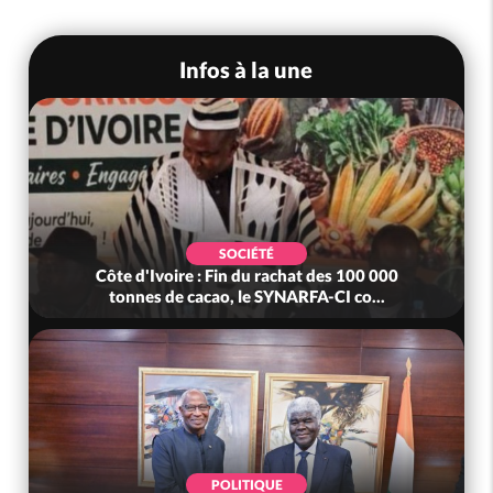
Infos à la une
ÉTÉ
SOCIÉTÉ
u rachat des 100 000
Côte d'Ivoire : MIRAH, bras de 
e SYNARFA-CI co...
mutuelle, le SYNHA-CI s
IQUE
POLITIQUE