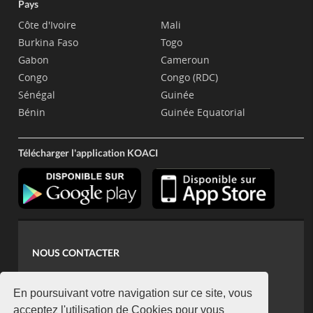
Pays
Côte d'Ivoire
Mali
Burkina Faso
Togo
Gabon
Cameroun
Congo
Congo (RDC)
Sénégal
Guinée
Bénin
Guinée Equatorial
Télécharger l'application KOACI
NOUS CONTACTER
contact@koaci.com
koaci@yahoo.fr
En poursuivant votre navigation sur ce site, vous
+225 07 08 85 52 93
acceptez l'utilisation de Cookies pour vous