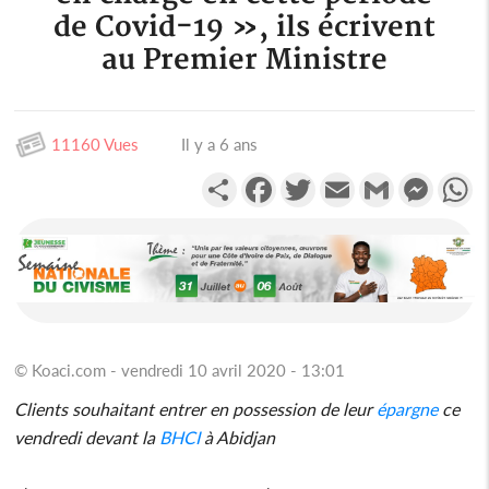
de Covid-19 », ils écrivent
au Premier Ministre
11160 Vues
Il y a 6 ans
Partager
Facebook
Twitter
Email
Gmail
Messen
W
© Koaci.com - vendredi 10 avril 2020 - 13:01
Clients souhaitant entrer en possession de leur
épargne
ce
vendredi devant la
BHCI
à Abidjan