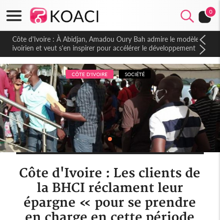
0
Côte d'Ivoire : À Abidjan, Amadou Oury Bah admire le modèle
ivoirien et veut s'en inspirer pour accélérer le développement
de la Guinée
CÔTE D'IVOIRE
SOCIÉTÉ
Côte d'Ivoire : Les clients de
la BHCI réclament leur
épargne « pour se prendre
en charge en cette période