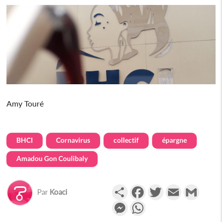
Amy Touré
BHCI
Cornavirus
collectif
épargne
Amadou Gon Coulibaly
Partager
Facebook
Twitter
Email
Gmail
Par
Koaci
Messenger
WhatsApp