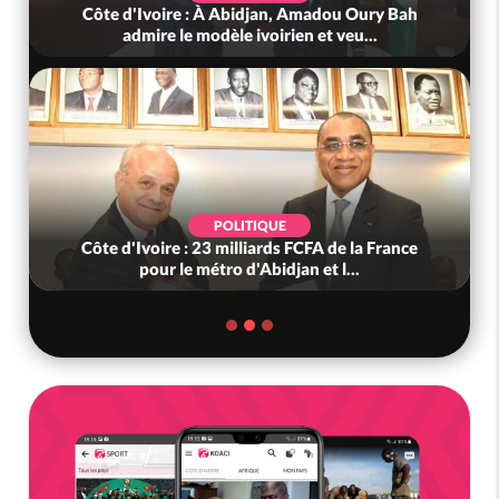
djan, Amadou Oury Bah
Côte d'Ivoire : Violences tragi
voirien et veu...
(Mé) ayant fait 03 mort
IQUE
SOCIÉTÉ
iards FCFA de la France
Côte d'Ivoire : « On ne veut p
Abidjan et l...
nous », crient des habita