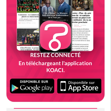
RESTEZ CONNECTÉ
En téléchargeant l'application
KOACI.