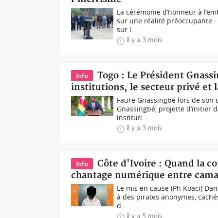
La cérémonie d’honneur à l’emb
sur une réalité préoccupante : 
sur l...
il y a 3 mois
Togo : Le Président Gnassi
Info
institutions, le secteur privé et l
Faure Gnassingbé lors de son 
Gnassingbé, projette d’initier
instituti...
il y a 3 mois
Côte d'Ivoire : Quand la c
Info
chantage numérique entre camar
Le mis en cause (Ph Koaci) Dans
à des pirates anonymes, cachés
d...
il y a 5 mois