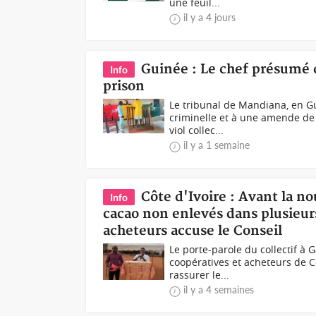
une feuil...
il y a 4 jours
Guinée : Le chef présumé d
Info
prison
Le tribunal de Mandiana, en G
criminelle et à une amende de 
viol collec...
il y a 1 semaine
Côte d'Ivoire : Avant la n
Info
cacao non enlevés dans plusieurs 
acheteurs accuse le Conseil
Le porte-parole du collectif à
coopératives et acheteurs de Cô
rassurer le...
il y a 4 semaines