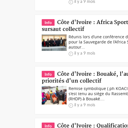
il y a 9 mois
Côte d'Ivoire : Africa Spor
Info
sursaut collectif
Réunis lors d’une conférence d
pour la Sauvegarde de l’Africa 
autour...
il y a 9 mois
Côte d'Ivoire : Bouaké, l
Info
priorités d'un collectif
Remise symbolique (.ph KOACI.
s'est tenu au siège du Rassem
(RHDP) à Bouaké....
il y a 9 mois
Côte d'Ivoire : Qualificati
Info