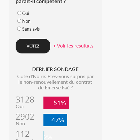
parait-il compétent ?
Oui
Non
Sans avis
+ Voir les resultats
DERNIER SONDAGE
Côte d'Ivoire: Etes-vous surpris par
le non-renouvellement du contrat
de Emerse Faé ?
3128
51%
Oui
2902
47%
Non
112
2%