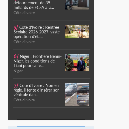
détournement de 39
milliards de FCFA à la...
Côte d'Ivoire
5/
Côte d'Ivoire : Rentrée
Scolaire 2026-2027, vaste
opération d'éta...
Côte d'Ivoire
6/
Niger : Frontière Bénin-
Niger, les conditions de
Tiani pour sa ré...
Niger
7/
Côte d'Ivoire : Non en
règle, il tente d'insérer son
véhicule dan...
Côte d'Ivoire