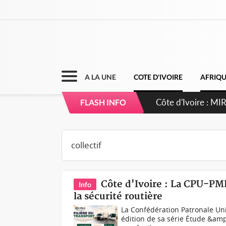
A LA UNE
COTE D'IVOIRE
AFRIQ
Côte d'Ivoire : 
FLASH INFO
Côte d'Ivoire : La CPU-PM
Info
la sécurité routière
La Confédération Patronale Un
édition de sa série Étude &am