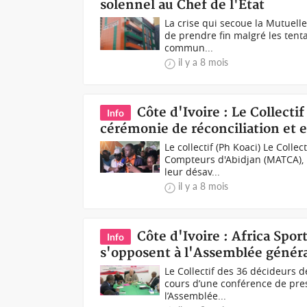
solennel au Chef de l'Etat
La crise qui secoue la Mutuell
de prendre fin malgré les tenta
commun...
il y a 8 mois
Côte d'Ivoire : Le Collecti
Info
cérémonie de réconciliation et e
Le collectif (Ph Koaci) Le Colle
Compteurs d'Abidjan (MATCA), 
leur désav...
il y a 8 mois
Côte d'Ivoire : Africa Spor
Info
s'opposent à l'Assemblée généra
Le Collectif des 36 décideurs d
cours d’une conférence de pres
l’Assemblée...