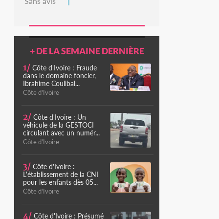
Sans avis
+ DE LA SEMAINE DERNIÈRE
1/
Côte d'Ivoire : Fraude
dans le domaine foncier,
Ibrahime Coulibal...
Côte d'Ivoire
2/
Côte d'Ivoire : Un
véhicule de la GESTOCI
circulant avec un numér...
Côte d'Ivoire
3/
Côte d'Ivoire :
L'établissement de la CNI
pour les enfants dès 05...
Côte d'Ivoire
4/
Côte d'Ivoire : Présumé