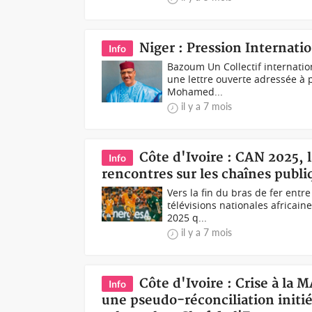
Niger : Pression Internat
Info
Bazoum Un Collectif internati
une lettre ouverte adressée à p
Mohamed...
il y a 7 mois
Côte d'Ivoire : CAN 2025, l
Info
rencontres sur les chaînes publi
Vers la fin du bras de fer entre
télévisions nationales africa
2025 q...
il y a 7 mois
Côte d'Ivoire : Crise à la 
Info
une pseudo-réconciliation initié