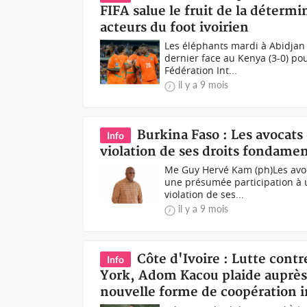
FIFA salue le fruit de la détermin
acteurs du foot ivoirien
Les éléphants mardi à Abidjan 
dernier face au Kenya (3-0) p
Fédération Int...
il y a 9 mois
Burkina Faso : Les avoca
Info
violation de ses droits fondamen
Me Guy Hervé Kam (ph)Les avo
une présumée participation à 
violation de ses...
il y a 9 mois
Côte d'Ivoire : Lutte con
Info
York, Adom Kacou plaide auprès 
nouvelle forme de coopération i