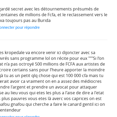
gardé secret avec les détournements présumés de
ntaines de millions de Fcfa, et le reclassement vers le
 va toujours pas au Burida
onnecter pour répondre
es kropedale va encore venir ici dijoncter avec sa
vrés sans programme lol on récite pour eux """Si l’on
tat n’a pas octroyé 500 millions de FCFA aux artistes de
croire certains sans pour l’heure apporter la moindre
à tu as un petit qlq chose qui est 100 000 cfa mais tu
erait avoir ca vraiment on en a assez des médiocres
prendre l'argent et prendre un avocat pour attaquer
se au lieu vous qui etes les plus a l'aise de dire a l'etat
plus pauvres vous etes là averc vos caprices on est
afou gnafou qui cherche a faire le canard gentil ici on
 entendeur
onnecter pour répondre