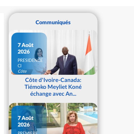
Communiqués
7 Août
2026
PRESIDENCE
CI
Côte
d'Ivoire
Côte d'Ivoire-Canada:
Tiémoko Meyliet Koné
échange avec An...
7 Août
2026
PREMIERE