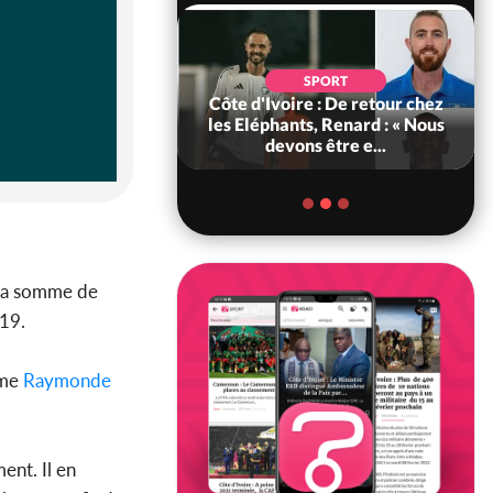
POLITIQUE
d'Ivoire : 66e
SPORT
versaire de
Côte d'Ivoire : De retour chez
ance, les Forces de
les Eléphants, Renard : « Nous
fense e...
devons être e...
 la somme de
19.
ame
Raymonde
ent. Il en