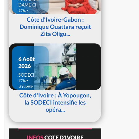
DAME CI
Côte
d'Ivoire
Côte d'Ivoire-Gabon :
Dominique Ouattara reçoit
Zita Oligu...
6 Août
2026
SODECI
Côte
d'Ivoire
Côte d'Ivoire : À Yopougon,
la SODECI intensifie les
opéra...
INFOS
CÔTE D'IVOIRE