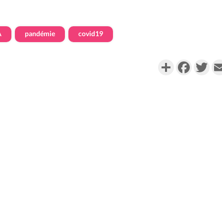
A
pandémie
covid19
Partager
Faceboo
Twi