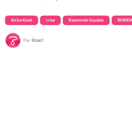
Aicha Koné
crise
Raymonde Goudou
BURID
Par
Koaci