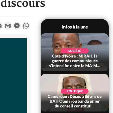
 discours
k
tter
Email
Gmail
Messenger
WhatsApp
Infos à la une
SOCIÉTÉ
SOCIÉTÉ
voire : Man, deux
Côte d'Ivoire : MIRAH, la
périssent dans un
guerre des communiqués
incendie
s'intensifie entre la MA-M...
SOCIÉTÉ
POLITIQUE
ire : Daloa, il tue
Cameroun : Décès à 86 ans de
ègue et cache 38
BAH Oumarou Sanda pilier
s dans une fo...
du conseil constituti...