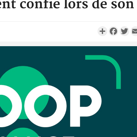
nt confié lors de son
Partager
Faceboo
Twi
Côte d'I
personnes 
Côte d'Ivo
son coll
million