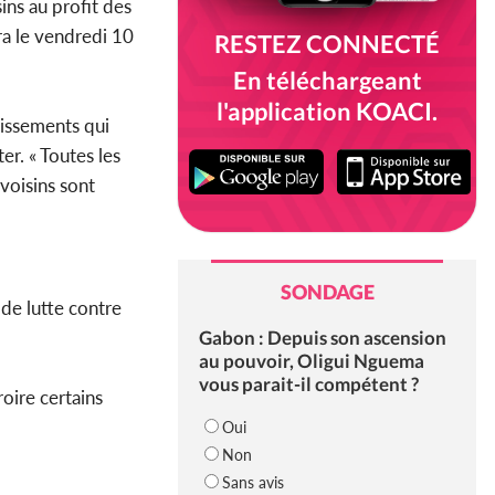
ins au profit des
ra le vendredi 10
RESTEZ CONNECTÉ
En téléchargeant
l'application KOACI.
lissements qui
er. « Toutes les
s voisins sont
SONDAGE
de lutte contre
Gabon : Depuis son ascension
au pouvoir, Oligui Nguema
vous parait-il compétent ?
roire certains
Oui
Non
Sans avis