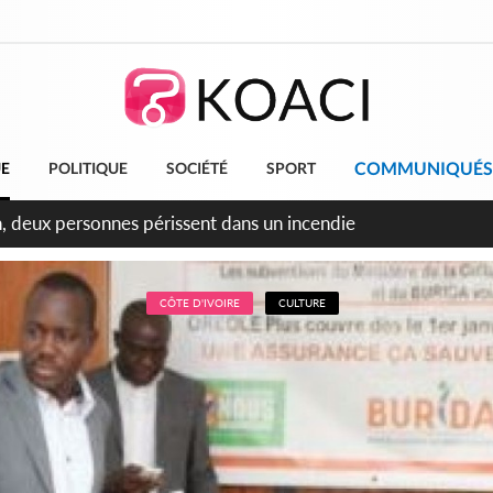
COMMUNIQUÉS
UE
POLITIQUE
SOCIÉTÉ
SPORT
leu, la célébration de la fête nationale transformée en vaste 
ngereux
CÔTE D'IVOIRE
CULTURE