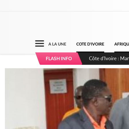
A LA UNE
COTE D'IVOIRE
AFRIQ
Côte d'Ivoire : Séi
FLASH INFO
dépigmentants da