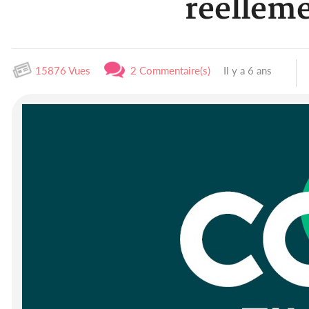
réelleme
15876 Vues
2 Commentaire(s)
Il y a 6 ans