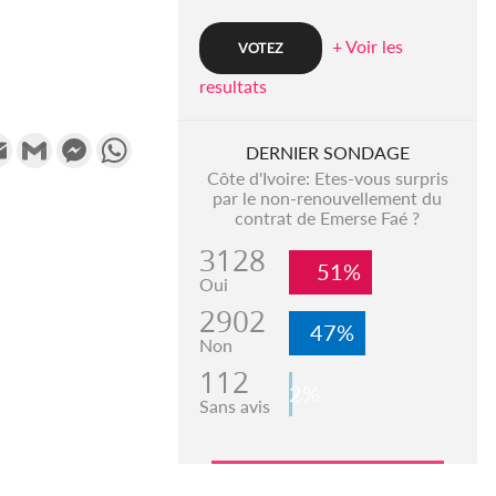
+ Voir les
resultats
k
tter
Email
Gmail
Messenger
WhatsApp
DERNIER SONDAGE
Côte d'Ivoire: Etes-vous surpris
par le non-renouvellement du
contrat de Emerse Faé ?
3128
51%
Oui
2902
47%
Non
112
2%
Sans avis