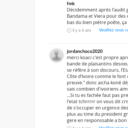
fmk
Décidemment après l'audit 
Bandama et Viera pour des ce
bas du bien piètre poête, ça
Veuillez vous c
il y a 6 ans
jordanchoco2020
merci koaci c'est propre apr
bande de plaisantins desoeu
se réfère à son discours, l’E
Côte d’Ivoire comme le font 
preuve." donc aicha koné déj
sais combien d'ivoiriens aim
...Si tu es fachée faut pas 
l'etat tchrrrrr on vous dit cri
de s'occuper en urgence des 
plus au time du president gn
gere en responssable a bon
Veuillez vous c