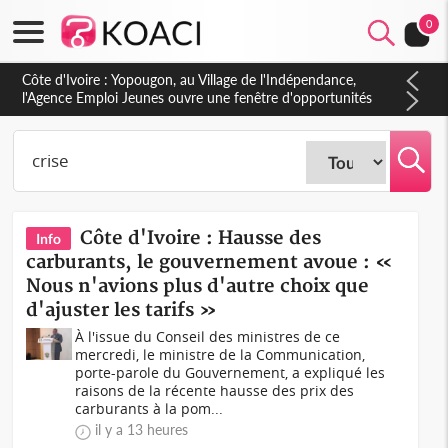
0
Côte d'Ivoire : CHU de Treichville, après la fronde, les agents
contractuels obtiennent un accord avec la direction sur les
arriérés du SMIG 2023
Côte d'Ivoire : Hausse des
Info
carburants, le gouvernement avoue : «
Nous n'avions plus d'autre choix que
d'ajuster les tarifs »
À l'issue du Conseil des ministres de ce
mercredi, le ministre de la Communication,
porte-parole du Gouvernement, a expliqué les
raisons de la récente hausse des prix des
carburants à la pom...
il y a 13 heures