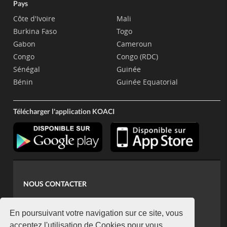
Pays
Côte d'Ivoire
Mali
Burkina Faso
Togo
Gabon
Cameroun
Congo
Congo (RDC)
Sénégal
Guinée
Bénin
Guinée Equatorial
Télécharger l'application KOACI
NOUS CONTACTER
contact@koaci.com
koaci@yahoo.fr
En poursuivant votre navigation sur ce site, vous
acceptez l'utilisation de Cookies pour vous