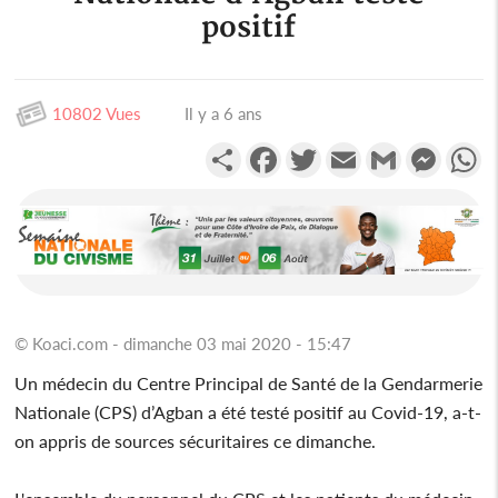
positif
10802 Vues
Il y a 6 ans
Partager
Facebook
Twitter
Email
Gmail
Messen
W
© Koaci.com - dimanche 03 mai 2020 - 15:47
Un médecin du Centre Principal de Santé de la Gendarmerie
Nationale (CPS) d’Agban a été testé positif au Covid-19, a-t-
on appris de sources sécuritaires ce dimanche.