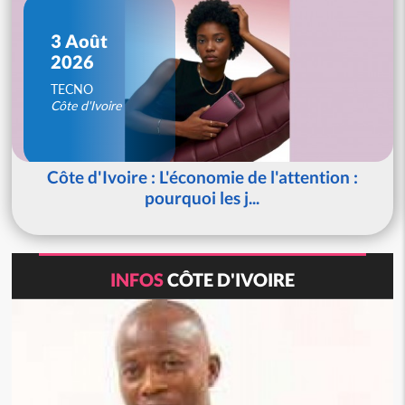
3 Août
2026
TECNO
Côte d'Ivoire
Côte d'Ivoire : L'économie de l'attention :
pourquoi les j...
INFOS
CÔTE D'IVOIRE