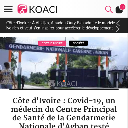
0
Côte d'Ivoire : 23 milliards FCFA de la France pour le métro
d'Abidjan et les Agoras : un nouveau coup d'accélérateur aux
projets structurants
CÔTE D'IVOIRE
SOCIÉTÉ
Côte d'Ivoire : Covid-19, un
médecin du Centre Principal
de Santé de la Gendarmerie
Nationale d'Agban testé