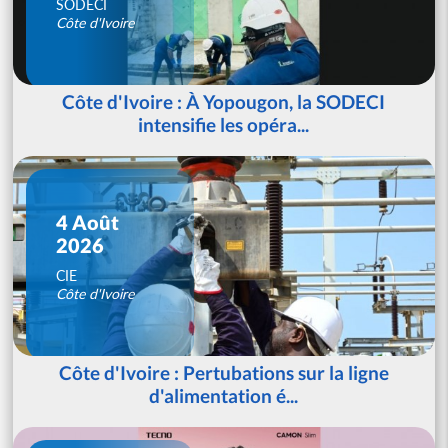
SODECI
Côte d'Ivoire
Côte d'Ivoire : À Yopougon, la SODECI
intensifie les opéra...
4 Août
2026
CIE
Côte d'Ivoire
Côte d'Ivoire : Pertubations sur la ligne
d'alimentation é...