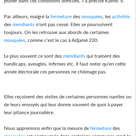
jeûner dans ces conditions difficiles, » a précisé Kanté. S.
Par ailleurs, malgré la
fermeture
des
mosquées
, les
activités
des
mendiants
n'ont pas cessé. Elles se poursuivent
toujours. On les retrouve aux abords de certaines
mosquées
, comme c'est le cas à Adjamé 220.
Le plus souvent ce sont des
mendiants
qui trainent des
handicaps, aveugles, infirmes etc. Il faut noter qu'en cette
année électorale ces personnes ne chômage pas.
Elles reçoivent des visites de certaines personnes nanties ou
de leurs envoyés qui leur donne souvent de quoi à payer
leur pitance journalière.
Nous apprenions enfin que la mesure de
fermeture
des
mosquées
est contournée dans certaines communes c'est le