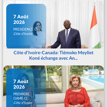
7 Août
2026
PRESIDENCE CI
Côte d'Ivoire
Côte d'Ivoire-Canada: Tiémoko Meyliet
Koné échange avec An...
7 Août
2026
PREMIERE
DAME CI
Côte d'Ivoire