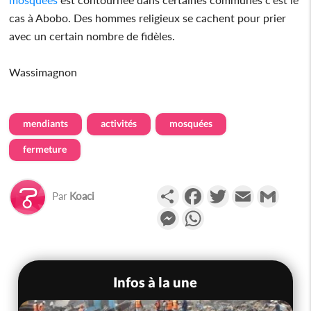
cas à Abobo. Des hommes religieux se cachent pour prier
avec un certain nombre de fidèles.
Wassimagnon
mendiants
activités
mosquées
fermeture
Partager
Facebook
Twitter
Email
Gmail
Par
Koaci
Messenger
WhatsApp
Infos à la une