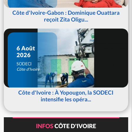
Côte d'Ivoire-Gabon : Dominique Ouattara
reçoit Zita Oligu...
6 Août
2026
SODECI
Côte d'Ivoire
Côte d'Ivoire : À Yopougon, la SODECI
intensifie les opéra...
INFOS
CÔTE D'IVOIRE