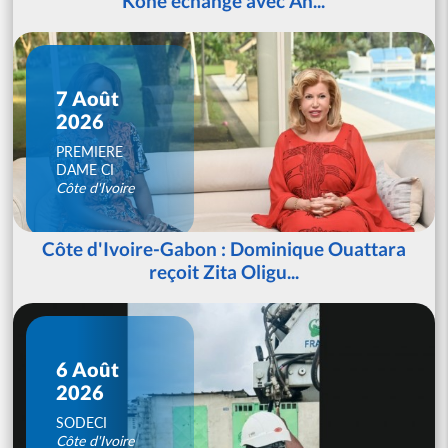
Koné échange avec An...
7 Août
2026
PREMIERE
DAME CI
Côte d'Ivoire
Côte d'Ivoire-Gabon : Dominique Ouattara
reçoit Zita Oligu...
6 Août
2026
SODECI
Côte d'Ivoire