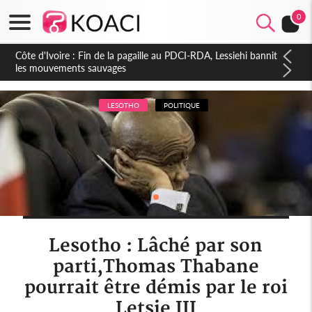
0
Côte d'Ivoire : Ouattara promet des sanctions contre les
déguerpissements illégaux
LESOTHO
POLITIQUE
Lesotho : Lâché par son
parti,Thomas Thabane
pourrait être démis par le roi
Letsie III