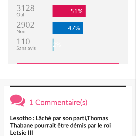
3128
51%
Oui
2902
47%
Non
110
2%
Sans avis
1 Commentaire(s)
Lesotho : Lâché par son parti,Thomas
Thabane pourrait être démis par le roi
Letsie III