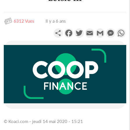
6312 Vues
Il y a 6 ans
Partager
Facebook
Twitter
Email
Gmail
Messen
W
© Koaci.com - jeudi 14 mai 2020 - 15:21