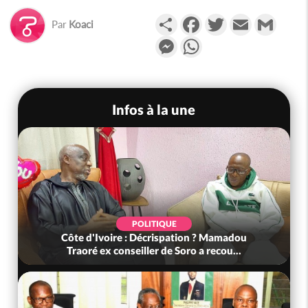
Partager
Facebook
Twitter
Email
Gmail
Par
Koaci
Messenger
WhatsApp
Infos à la une
POLITIQUE
Côte d'Ivoire : Décrispation ? Mamadou
Traoré ex conseiller de Soro a recou...