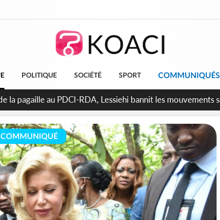
COMMUNIQUÉS
UE
POLITIQUE
SOCIÉTÉ
SPORT
attara promet des sanctions contre les déguerpissements illég
COMMUNIQUÉ