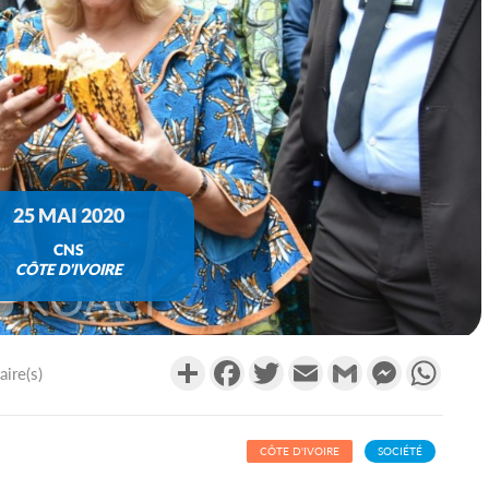
25 MAI 2020
CNS
CÔTE D'IVOIRE
Partager
Facebook
Twitter
Email
Gmail
Messenger
What
ire(s)
CÔTE D'IVOIRE
SOCIÉTÉ