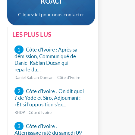
KOACI
Cliquez ici pour nous contacter
LES PLUS LUS
1
Côte d'Ivoire : Après sa
démission, Communiqué de
Daniel Kablan Ducan qui
reparle du...
Daniel Kablan Duncan Côte d'Ivoire
2
Côte d'Ivoire : On dit quoi
? de Yodé et Siro, Adjoumani :
sApp
«Et si l'opposition s'ex...
RHDP Côte d'Ivoire
3
Côte d'Ivoire :
Atterrissage raté du samedi 09