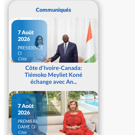
Communiqués
7 Août
2026
PRESIDENCE
CI
Côte
d'Ivoire
Côte d'Ivoire-Canada:
Tiémoko Meyliet Koné
échange avec An...
7 Août
2026
PREMIERE
DAME CI
Côte