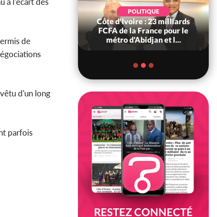
u à l'écart des
POLITIQUE
POLITIQUE
re : Décrispation ?
Côte d'Ivoire : 23 milliards
ou Traoré ex
FCFA de la France pour le
 de Soro a recou...
métro d'Abidjan et l...
permis de
négociations
 vêtu d'un long
nt parfois
RESTEZ CONNECTÉ