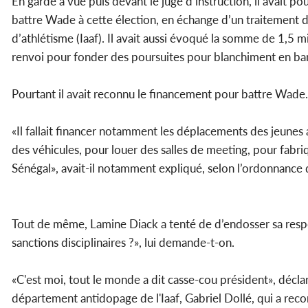
En garde à vue puis devant le juge d’instruction, il avait
battre Wade à cette élection, en échange d’un traitement di
d’athlétisme (Iaaf). Il avait aussi évoqué la somme de 1,5 m
renvoi pour fonder des poursuites pour blanchiment en b
Pourtant il avait reconnu le financement pour battre Wad
«Il fallait financer notamment les déplacements des jeunes
des véhicules, pour louer des salles de meeting, pour fabriqu
Sénégal», avait-il notamment expliqué, selon l’ordonnance 
Tout de même, Lamine Diack a tenté de d’endosser sa responsab
sanctions disciplinaires ?», lui demande-t-on.
«C'est moi, tout le monde a dit casse-cou président», déclar
département antidopage de l'Iaaf, Gabriel Dollé, qui a recon