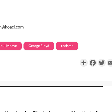
sn@koaci.com
oul Mbaye
George Floyd
racisme
Partager
Faceboo
Twi