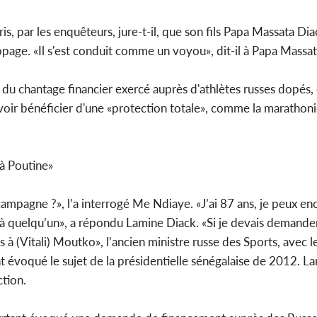
, par les enquêteurs, jure-t-il, que son fils Papa Massata Diac
dopage. «Il s'est conduit comme un voyou», dit-il à Papa Massa
du chantage financier exercé auprès d'athlètes russes dopés, 
voir bénéficier d'une «protection totale», comme la marathoni
 à Poutine»
ampagne ?», l’a interrogé Me Ndiaye. «J’ai 87 ans, je peux e
t à quelqu’un», a répondu Lamine Diack. «Si je devais demander
à (Vitali) Moutko», l’ancien ministre russe des Sports, avec 
évoqué le sujet de la présidentielle sénégalaise de 2012. L
ction.