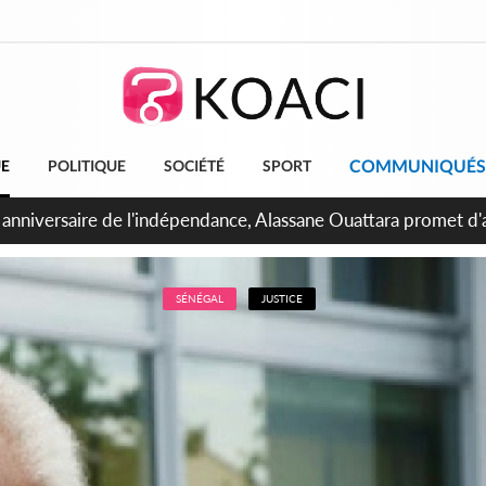
COMMUNIQUÉS
UE
POLITIQUE
SOCIÉTÉ
SPORT
bidjan, Amadou Oury Bah admire le modèle ivoirien et veut s'e
 la Guinée
SÉNÉGAL
JUSTICE