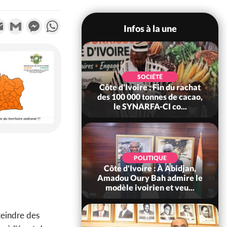
k
tter
Email
Gmail
Messenger
WhatsApp
Infos à la une
POLITIQUE
SOCIÉTÉ
re : Fête nationale,
Côte d'Ivoire : Fin du rachat
Ouattara accorde
des 100 000 tonnes de cacao,
âce à 4 661...
le SYNARFA-CI co...
POLITIQUE
d'Ivoire : 66è
POLITIQUE
versaire de
Côte d'Ivoire : À Abidjan,
ndance, Alassane
Amadou Oury Bah admire le
ara prome...
modèle ivoirien et veu...
teindre des