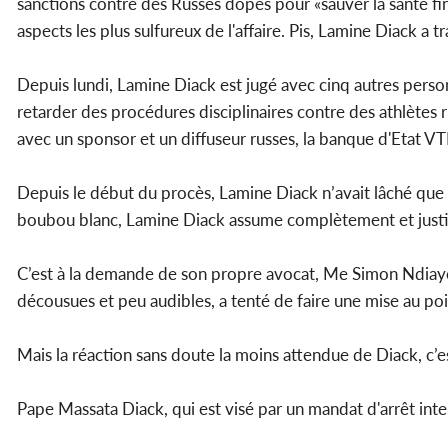
sanctions contre des Russes dopés pour «sauver la santé finan
aspects les plus sulfureux de l'affaire. Pis, Lamine Diack a 
Depuis lundi, Lamine Diack est jugé avec cinq autres pers
retarder des procédures disciplinaires contre des athlètes
avec un sponsor et un diffuseur russes, la banque d'Etat
Depuis le début du procès, Lamine Diack n’avait lâché que qu
boubou blanc, Lamine Diack assume complètement et justifie
C’est à la demande de son propre avocat, Me Simon Ndiaye, 
décousues et peu audibles, a tenté de faire une mise au po
Mais la réaction sans doute la moins attendue de Diack, c’est 
Pape Massata Diack, qui est visé par un mandat d'arrêt inte