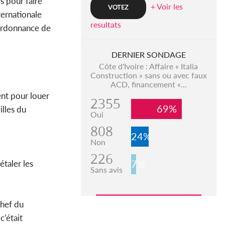
s pour faire
+ Voir les
ternationale
resultats
r ordonnance de
DERNIER SONDAGE
Côte d'Ivoire : Affaire « Italia
Construction » sans ou avec faux
ACD, financement «...
ent pour louer
2355
69%
illes du
Oui
808
24%
Non
226
7%
étaler les
Sans avis
chef du
c’était