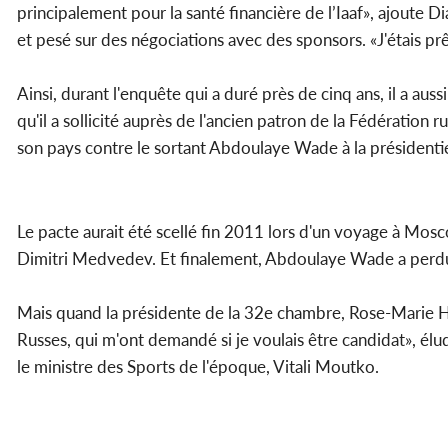
principalement pour la santé financière de l’Iaaf», ajoute D
et pesé sur des négociations avec des sponsors. «J'étais prêt
Ainsi, durant l'enquête qui a duré près de cinq ans, il a au
qu'il a sollicité auprès de l'ancien patron de la Fédératio
son pays contre le sortant Abdoulaye Wade à la présidenti
Le pacte aurait été scellé fin 2011 lors d'un voyage à Mosc
Dimitri Medvedev. Et finalement, Abdoulaye Wade a perdu s
Mais quand la présidente de la 32e chambre, Rose-Marie Huna
Russes, qui m'ont demandé si je voulais être candidat», él
le ministre des Sports de l'époque, Vitali Moutko.