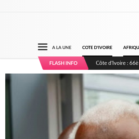
A LA UNE
COTE D'IVOIRE
AFRIQ
Côte d'Ivoire : À A
FLASH INFO
développement de