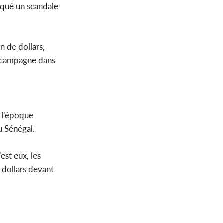
voqué un scandale
n de dollars,
er campagne dans
e l'époque
u Sénégal.
est eux, les
 dollars devant