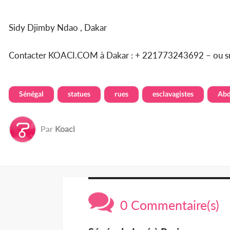
Sidy Djimby Ndao , Dakar
Contacter KOACI.COM à Dakar : + 221773243692 – ou 
Sénégal
statues
rues
esclavagistes
Abd
Par
Koaci
0 Commentaire(s)