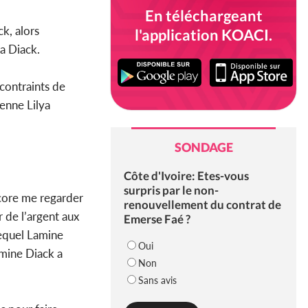
En téléchargeant
k, alors
l'application KOACI.
ta Diack.
contraints de
enne Lilya
SONDAGE
Côte d'Ivoire: Etes-vous
surpris par le non-
ncore me regarder
renouvellement du contrat de
 de l’argent aux
Emerse Faé ?
lequel Lamine
Oui
amine Diack a
Non
Sans avis