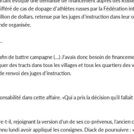
 pourtant évoqué une demande de financement auprès des Russe
fféré de cas de dopage d’athlètes russes par la Fédération in
illion de dollars, retenue par les juges d’instruction dans leu
ande organisée.
e…
 afin de battre campagne (…) J’avais donc besoin de financem
er des tracts dans tous les villages et tous les quartiers des v
de renvoi des juges d’instruction.
ilité dans cette affaire. «Qui a pris la décision qu'il fallait 
e-t-il, rejoignant la version d'un de ses co-prévenus, l'ancien 
nu lundi avoir appliqué les consignes. Diack de poursuivre : «