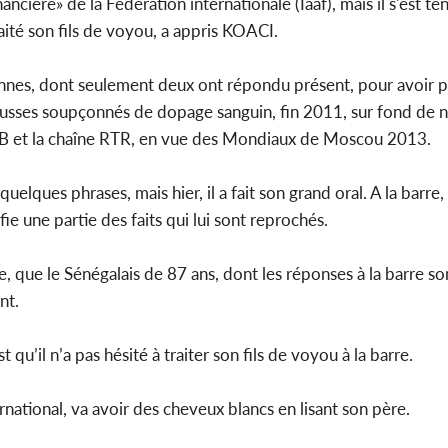
cière» de la Fédération internationale (Iaaf), mais il s'est ten
traité son fils de voyou, a appris KOACI.
Côte d'Ivoi
Mamad
conseiller
onnes, dont seulement deux ont répondu présent, pour avoir 
 russes soupçonnés de dopage sanguin, fin 2011, sur fond de 
 VTB et la chaîne RTR, en vue des Mondiaux de Moscou 2013.
elques phrases, mais hier, il a fait son grand oral. A la barre,
 une partie des faits qui lui sont reprochés.
que le Sénégalais de 87 ans, dont les réponses à la barre so
int.
qu’il n’a pas hésité à traiter son fils de voyou à la barre.
rnational, va avoir des cheveux blancs en lisant son père.