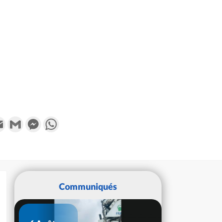
k
tter
Email
Gmail
Messenger
WhatsApp
Communiqués