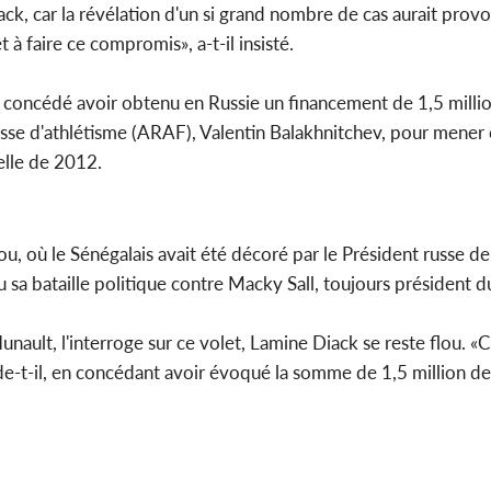
iack, car la révélation d'un si grand nombre de cas aurait pro
 à faire ce compromis», a-t-il insisté.
ssi concédé avoir obtenu en Russie un financement de 1,5 millio
n russe d'athlétisme (ARAF), Valentin Balakhnitchev, pour men
elle de 2012.
ou, où le Sénégalais avait été décoré par le Président russe d
a bataille politique contre Macky Sall, toujours président d
ult, l'interroge sur ce volet, Lamine Diack se reste flou. «C'
ude-t-il, en concédant avoir évoqué la somme de 1,5 million de