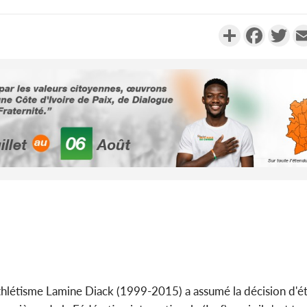
Partager
Faceboo
Twi
Côte d'Ivoi
Alassane 
la gr
Côte 
anni
l'indépe
Ouatt
'athlétisme Lamine Diack (1999-2015) a assumé la décision d'é