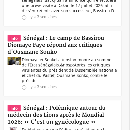
sénégalais Macky Sall a annoncé qu'il effectuera
une brève visite à Dakar, le 17 juillet 2026, afin
de s'entretenir avec son successeur, Bassirou D...
il y a 3 semaines
Sénégal : Le camp de Bassirou
Info
Diomaye Faye répond aux critiques
d'Ousmane Sonko
Diomaye et SonkoLa tension monte au sommet
de l’État sénégalais.&nbsp;Après les critiques
virulentes du président de l’Assemblée nationale
et chef du Pastef, Ousmane Sonko, contre le
préside...
il y a 3 semaines
Sénégal : Polémique autour du
Info
médecin des Lions après le Mondial
2026: « C'est un gynécologue »
Dr Abdourahmane FédiorLe président de la