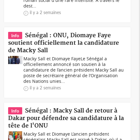
roman social d'une rare intensité. À travers le
dest...
il y a 2 semaines
Sénégal : ONU, Diomaye Faye
Info
soutient officiellement la candidature
de Macky Sall
Macky Sall et Diomaye FayeLe Sénégal a
officiellement annoncé son soutien à la
candidature de l’ancien président Macky Sall au
poste de secrétaire général de l’Organisation
des Nations unies...
il y a 2 semaines
Sénégal : Macky Sall de retour à
Info
Dakar pour défendre sa candidature à la
tête de l'ONU
Macky Sall et Diomaye‎ ‎L’ancien président
sénégalais Macky Sall est arrivé à Dakar, où il a