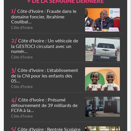
+ DE LA SEMAINE DERNIÈRE
1/
Côte d'Ivoire : Fraude dans le
domaine foncier, Ibrahime
Coulibal...
Côte d'Ivoire
2/
Côte d'Ivoire : Un véhicule de
la GESTOCI circulant avec un
numér...
Côte d'Ivoire
3/
Côte d'Ivoire : L'établissement
de la CNI pour les enfants dès
05...
Côte d'Ivoire
4/
Côte d'Ivoire : Présumé
détournement de 39 milliards de
FCFA à la...
Côte d'Ivoire
5/
Côte d'Ivoire : Rentrée Scolaire