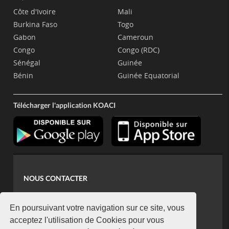
Côte d'Ivoire
Mali
Burkina Faso
Togo
Gabon
Cameroun
Congo
Congo (RDC)
Sénégal
Guinée
Bénin
Guinée Equatorial
Télécharger l'application KOACI
NOUS CONTACTER
contact@koaci.com
koaci@yahoo.fr
En poursuivant votre navigation sur ce site, vous
+225 07 08 85 52 93
acceptez l'utilisation de Cookies pour vous