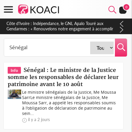
0
Côte d'Ivoire : Indépendance, le GNL Apalo Touré aux
Gendarmes : « Renouvelons notre engagement à accomplir
notre mission avec honneur, discipline, loyauté et
dévouement »
Sénégal : Le ministre de la Justice
Info
somme les responsables de déclarer leur
patrimoine avant le 10 août
Le ministre sénégalais de la Justice, Me Moussa
SarrLe ministre sénégalais de la Justice, Me
Moussa Sarr, a appelé les responsables soumis
à l'obligation de déclaration de patrimoine au
sein...
il y a 2 jours