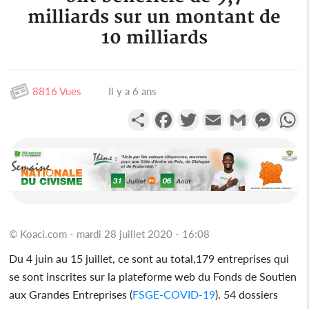
milliards sur un montant de
10 milliards
8816 Vues
Il y a 6 ans
Partager
Facebook
Twitter
Email
Gmail
Messen
W
© Koaci.com - mardi 28 juillet 2020 - 16:08
Du 4 juin au 15 juillet, ce sont au total,179 entreprises qui
se sont inscrites sur la plateforme web du Fonds de Soutien
aux Grandes Entreprises (
FSGE-COVID-19
). 54 dossiers