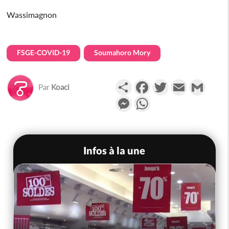
Wassimagnon
FSGE-COVID-19
Soumahoro Mory
Partager
Facebook
Twitter
Email
Gmail
Par
Koaci
Messenger
WhatsApp
Infos à la une