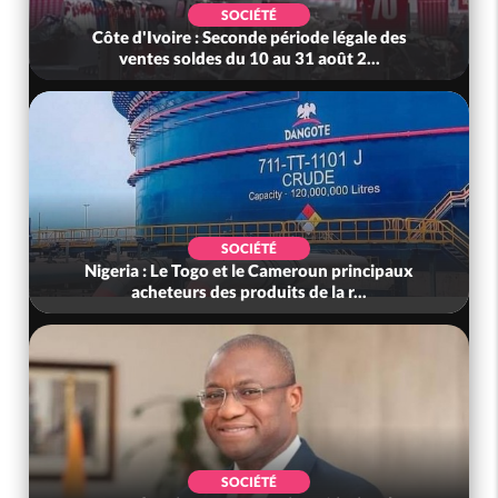
É
POLITIQUE
période légale des
Sénégal : Le ministre de la Justi
au 31 août 2...
responsables de déclarer le
É
POLITIQUE
Cameroun principaux
Côte d'Ivoire : 66 ans d'Indépenda
ts de la r...
Chef de l'Etat : « Le momen
É
SOCIÉTÉ