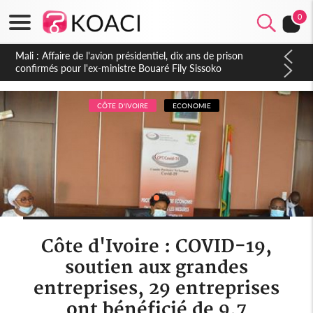
0
Nigeria : Le Togo et le Cameroun principaux acheteurs des
produits de la raffinerie Dangote en juillet
CÔTE D'IVOIRE
ECONOMIE
Côte d'Ivoire : COVID-19,
soutien aux grandes
entreprises, 29 entreprises
ont bénéficié de 9,7