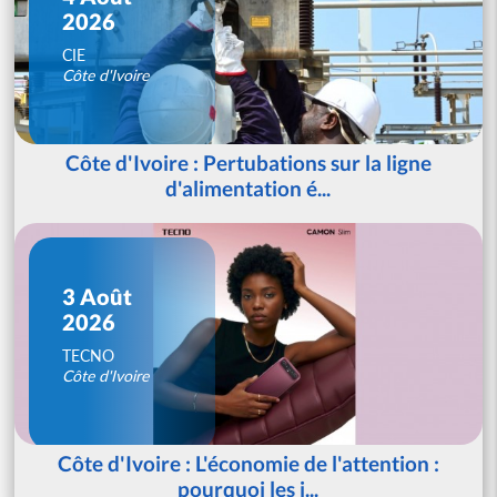
2026
CIE
Côte d'Ivoire
Côte d'Ivoire : Pertubations sur la ligne
d'alimentation é...
3 Août
2026
TECNO
Côte d'Ivoire
Côte d'Ivoire : L'économie de l'attention :
pourquoi les j...