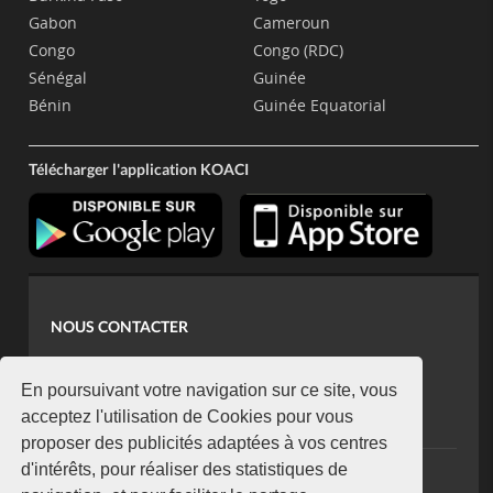
Gabon
Cameroun
Congo
Congo (RDC)
Sénégal
Guinée
Bénin
Guinée Equatorial
Télécharger l'application KOACI
NOUS CONTACTER
contact@koaci.com
koaci@yahoo.fr
En poursuivant votre navigation sur ce site, vous
+225 07 08 85 52 93
acceptez l'utilisation de Cookies pour vous
proposer des publicités adaptées à vos centres
d'intérêts, pour réaliser des statistiques de
NEWSLETTER