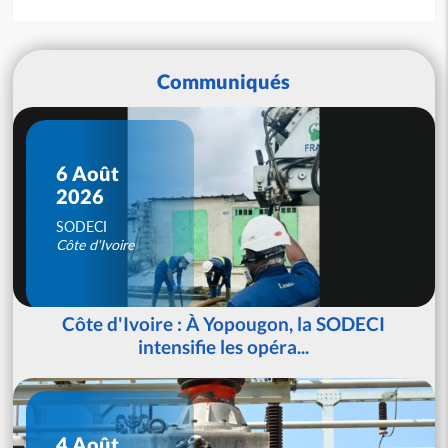
Communiqués
6 Août
2026
SODECI
Côte d'Ivoire
Côte d'Ivoire : À Yopougon, la SODECI
intensifie les opéra...
4 Août