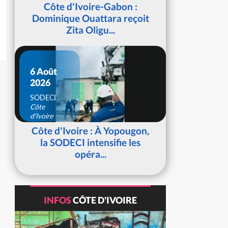
d'Ivoire
Côte d'Ivoire-Gabon :
Dominique Ouattara reçoit
Zita Oligu...
6 Août
2026
SODECI
Côte
d'Ivoire
Côte d'Ivoire : À Yopougon,
la SODECI intensifie les
opéra...
INFOS
CÔTE D'IVOIRE