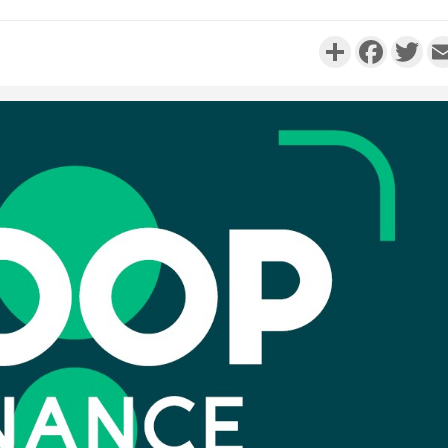
Partager
Faceboo
Twi
Côte d'I
personnes 
Côte d'Ivo
son coll
million