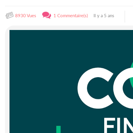
8930 Vues
1 Commentaire(s)
Il y a 5 ans