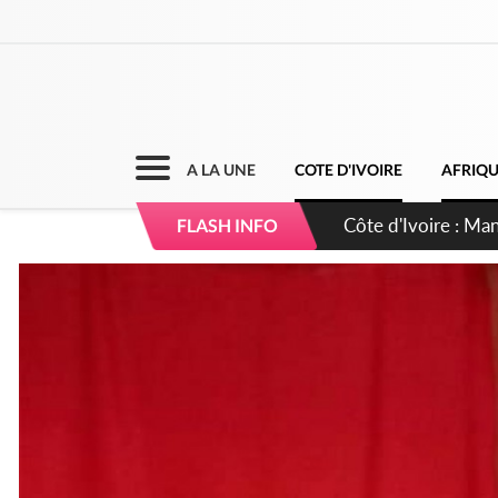
A LA UNE
COTE D'IVOIRE
AFRIQ
Côte d'Ivoire : Séi
FLASH INFO
dépigmentants da