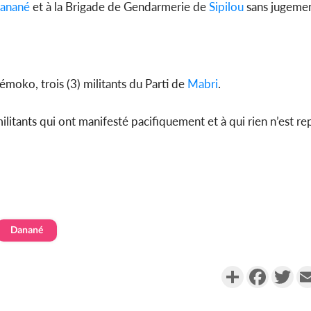
anané
et à la Brigade de Gendarmerie de
Sipilou
sans jugemen
émoko, trois (3) militants du Parti de
Mabri
.
militants qui ont manifesté pacifiquement et à qui rien n’est r
Danané
Partager
Faceboo
Twi