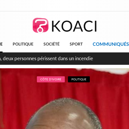
COMMUNIQUÉS
UE
POLITIQUE
SOCIÉTÉ
SPORT
leu, la célébration de la fête nationale transformée en vaste 
ngereux
CÔTE D'IVOIRE
POLITIQUE