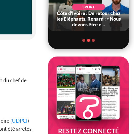
POLITIQUE
d'Ivoire : 66e
SPORT
versaire de
Côte d'Ivoire : De retour chez
ance, les Forces de
les Eléphants, Renard : « Nous
fense e...
devons être e...
at du chef de
oire (
UDPCI
)
ont été arrêtés
RESTEZ CONNECTÉ