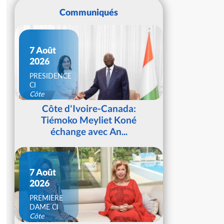
Communiqués
7 Août
2026
PRESIDENCE
CI
Côte
d'Ivoire
Côte d'Ivoire-Canada:
Tiémoko Meyliet Koné
échange avec An...
7 Août
2026
PREMIERE
DAME CI
Côte