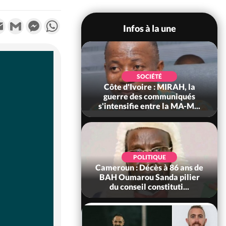
k
tter
Email
Gmail
Messenger
WhatsApp
Infos à la une
SOCIÉTÉ
SOCIÉTÉ
voire : Man, deux
Côte d'Ivoire : MIRAH, la
périssent dans un
guerre des communiqués
incendie
s'intensifie entre la MA-M...
SOCIÉTÉ
POLITIQUE
ire : Daloa, il tue
Cameroun : Décès à 86 ans de
ègue et cache 38
BAH Oumarou Sanda pilier
s dans une fo...
du conseil constituti...