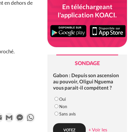
t en dehors de
En téléchargeant
l'application KOACI.
eproché.
SONDAGE
Gabon : Depuis son ascension
au pouvoir, Oligui Nguema
vous parait-il compétent ?
Oui
Non
Sans avis
k
tter
Email
Gmail
Messenger
WhatsApp
+ Voir les