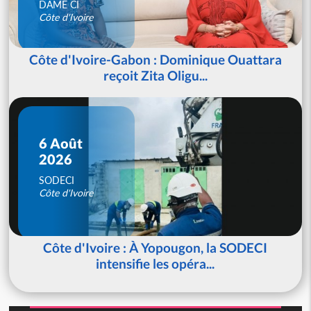
DAME CI
Côte d'Ivoire
Côte d'Ivoire-Gabon : Dominique Ouattara
reçoit Zita Oligu...
6 Août
2026
SODECI
Côte d'Ivoire
Côte d'Ivoire : À Yopougon, la SODECI
intensifie les opéra...