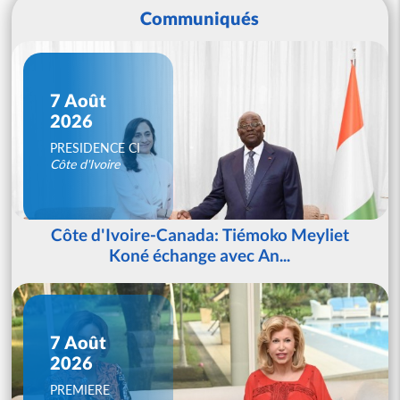
Communiqués
7 Août
2026
PRESIDENCE CI
Côte d'Ivoire
Côte d'Ivoire-Canada: Tiémoko Meyliet
Koné échange avec An...
7 Août
2026
PREMIERE