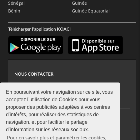
Sénégal
Guinée
Bénin
Guinée Equatorial
Télécharger l'application KOACI
NOUS CONTACTER
contact@koaci.com
koaci@yahoo.fr
En poursuivant votre navigation sur ce site, vous
+225 07 08 85 52 93
acceptez l'utilisation de Cookies pour vous
proposer des publicités adaptées à vos centres
d'intérêts, pour réaliser des statistiques de
NEWSLETTER
navigation, et pour faciliter le partage
Restez connecté via notre newsletter
d'information sur les réseaux sociaux.
S'abonner
Pour en savoir plus et paramétrer les cookies,