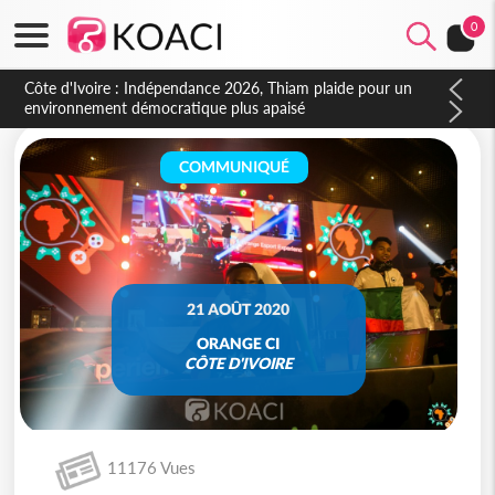
0
Côte d'Ivoire : Concours INFAS 2026, les convocations
seront disponibles à compter du samedi
COMMUNIQUÉ
21 AOÛT 2020
ORANGE CI
CÔTE D'IVOIRE
11176 Vues