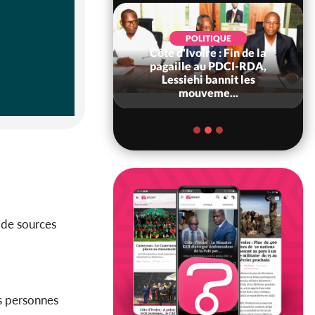
POLITIQUE
POLITIQUE
d'Ivoire : 66è
Côte d'Ivoire : Fin de la
versaire de
pagaille au PDCI-RDA,
ndance, Alassane
Lessiehi bannit les
ara prome...
mouveme...
de sources
es personnes