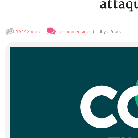
attaq
16442 Vues
5 Commentaire(s)
Il y a 5 ans