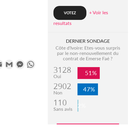
+ Voir les
resultats
DERNIER SONDAGE
Côte d'Ivoire: Etes-vous surpris
par le non-renouvellement du
contrat de Emerse Faé ?
k
tter
Email
Gmail
Messenger
WhatsApp
3128
51%
Oui
2902
47%
Non
110
2%
Sans avis