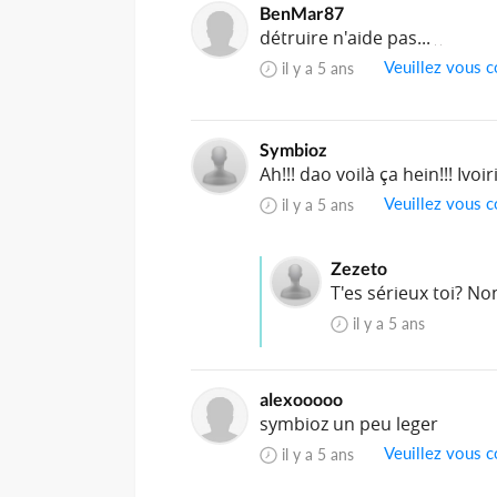
BenMar87
détruire n'aide pas...
Veuillez vous c
il y a 5 ans
Symbioz
Ah!!! dao voilà ça hein!!! Iv
Veuillez vous c
il y a 5 ans
Zezeto
T'es sérieux toi? No
il y a 5 ans
alexooooo
symbioz un peu leger
Veuillez vous c
il y a 5 ans