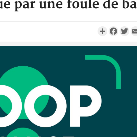
ué par une foule de b
Partager
Faceboo
Twi
Côte d'I
promet des
les dégu
Côte d'Ivoi
Alassane 
la gr