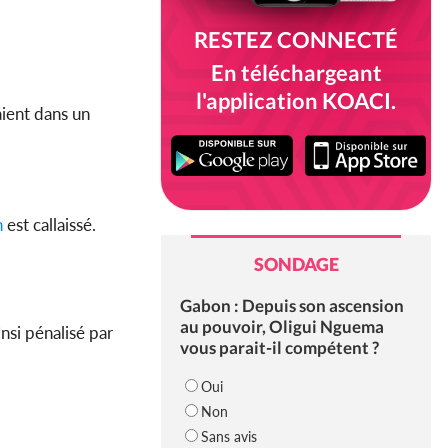
RESTEZ CONNECTÉ
En téléchargeant
l'application KOACI.
aient dans un
n
est callaissé.
SONDAGE
Gabon : Depuis son ascension
au pouvoir, Oligui Nguema
nsi pénalisé par
vous parait-il compétent ?
Oui
Non
Sans avis