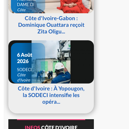
DAME CI
Côte
d'Ivoire
Côte d'Ivoire-Gabon :
Dominique Ouattara reçoit
Zita Oligu...
6 Août
2026
SODECI
Côte
d'Ivoire
Côte d'Ivoire : À Yopougon,
la SODECI intensifie les
opéra...
INFOS
CÔTE D'IVOIRE