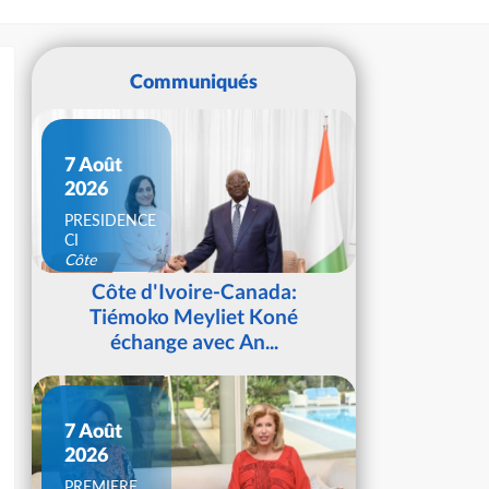
Communiqués
7 Août
2026
PRESIDENCE
CI
Côte
d'Ivoire
Côte d'Ivoire-Canada:
Tiémoko Meyliet Koné
échange avec An...
7 Août
2026
PREMIERE