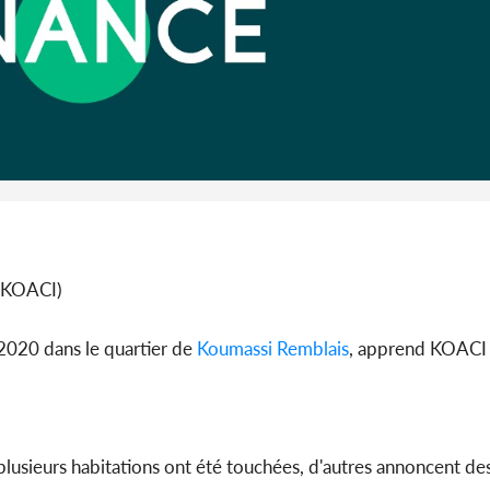
Côte 
anni
l'indépe
Ouatt
 KOACI)
2020 dans le quartier de
Koumassi
Remblais
, apprend KOACI 
t plusieurs habitations ont été touchées, d'autres annoncent d