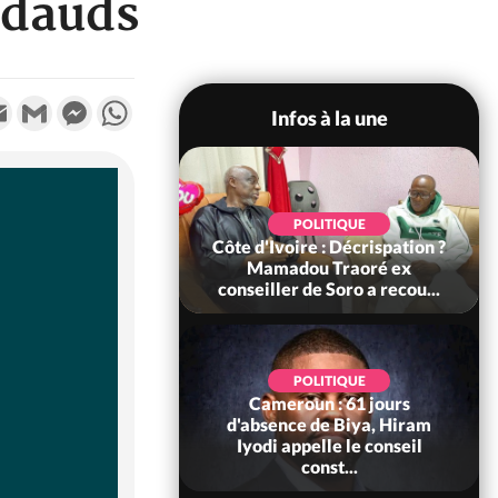
adauds
k
tter
Email
Gmail
Messenger
WhatsApp
Infos à la une
SOCIÉTÉ
POLITIQUE
voire : Ouattara
Côte d'Ivoire : Décrispation ?
 sanctions contre
Mamadou Traoré ex
erpissements i...
conseiller de Soro a recou...
POLITIQUE
Cameroun : 61 jours
POLITIQUE
re : Fête nationale,
d'absence de Biya, Hiram
Ouattara accorde
Iyodi appelle le conseil
âce à 4 661...
const...