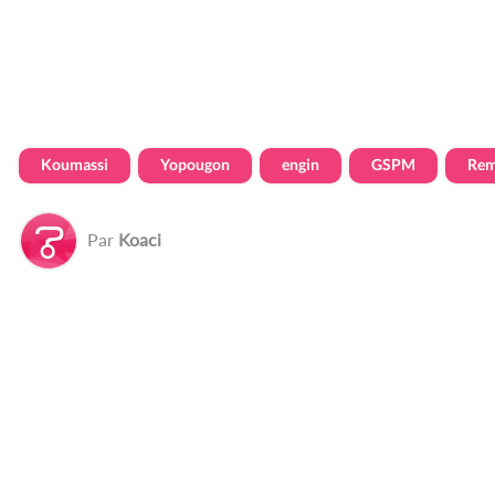
Koumassi
Yopougon
engin
GSPM
Rem
Par
Koaci