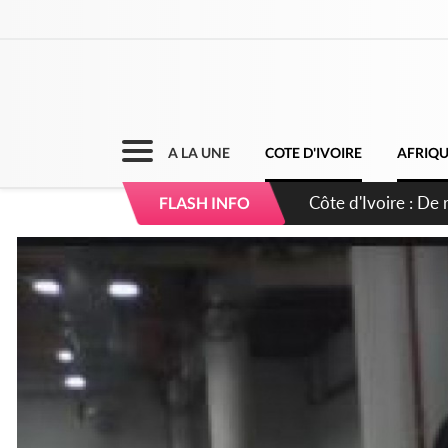
A LA UNE
COTE D'IVOIRE
AFRIQ
Côte d'Ivoire : 66e
FLASH INFO
puissance et réaff