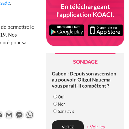
sade
.
En téléchargeant
l'application KOACI.
n de permettre le
-19. Nos
jouté pour sa
SONDAGE
Gabon : Depuis son ascension
au pouvoir, Oligui Nguema
vous parait-il compétent ?
Oui
Non
Sans avis
k
tter
Email
Gmail
Messenger
WhatsApp
+ Voir les