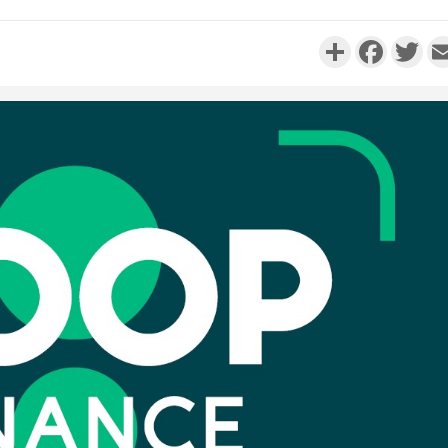
Partager
Faceboo
Twi
Côte 
anni
l'Indépend
Dé
Côte d'I
promet des
les dégu