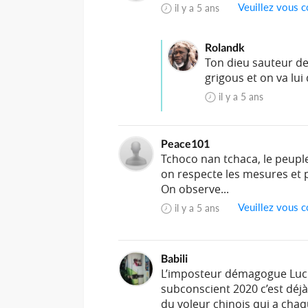
Veuillez vous c
il y a 5 ans
Rolandk
Ton dieu sauteur de
grigous et on va lui
il y a 5 ans
Peace101
Tchoco nan tchaca, le peuple 
on respecte les mesures et po
On observe...
Veuillez vous c
il y a 5 ans
Babili
L’imposteur démagogue Luci
subconscient 2020 c’est déjà <
du voleur chinois qui a chaq