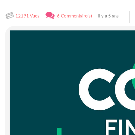
12191 Vues
6 Commentaire(s)
Il y a 5 ans