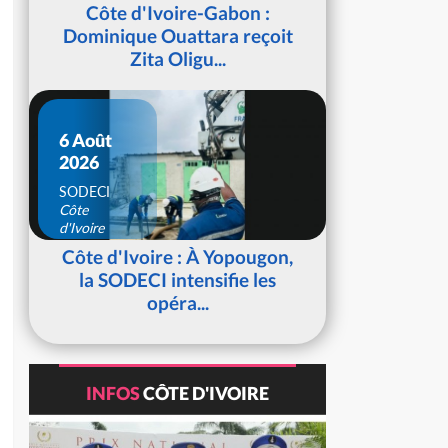
d'Ivoire
Côte d'Ivoire-Gabon :
Dominique Ouattara reçoit
Zita Oligu...
6 Août
2026
SODECI
Côte
d'Ivoire
Côte d'Ivoire : À Yopougon,
la SODECI intensifie les
opéra...
INFOS
CÔTE D'IVOIRE