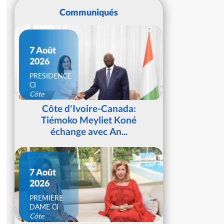
Communiqués
7 Août
2026
PRESIDENCE
CI
Côte
d'Ivoire
Côte d'Ivoire-Canada:
Tiémoko Meyliet Koné
échange avec An...
7 Août
2026
PREMIERE
DAME CI
Côte