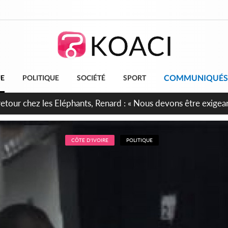
COMMUNIQUÉS
UE
POLITIQUE
SOCIÉTÉ
SPORT
 anniversaire de l'Indépendance, les Forces de Défense et de S
irment leur engagement envers la Nation
CÔTE D'IVOIRE
POLITIQUE