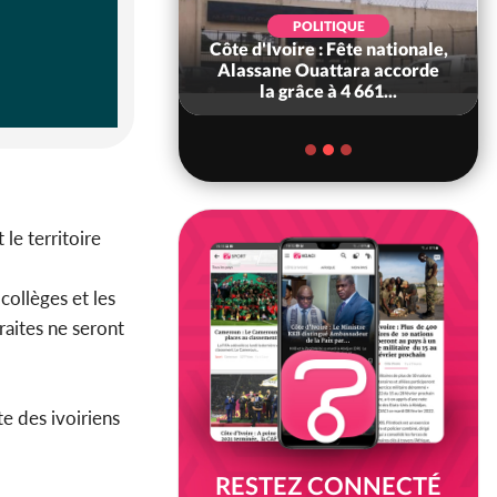
POLITIQUE
POLITIQUE
 Décès à 86 ans de
Côte d'Ivoire : Fête nationale,
rou Sanda pilier
Alassane Ouattara accorde
il constituti...
la grâce à 4 661...
le territoire
 collèges et les
raites ne seront
e des ivoiriens
RESTEZ CONNECTÉ