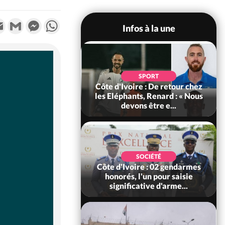
k
tter
Email
Gmail
Messenger
WhatsApp
Infos à la une
POLITIQUE
d'Ivoire : 66e
SPORT
versaire de
Côte d'Ivoire : De retour chez
ance, les Forces de
les Eléphants, Renard : « Nous
fense e...
devons être e...
SOCIÉTÉ
SOCIÉTÉ
voire : Ouattara
Côte d'Ivoire : 02 gendarmes
 sanctions contre
honorés, l'un pour saisie
erpissements i...
significative d'arme...