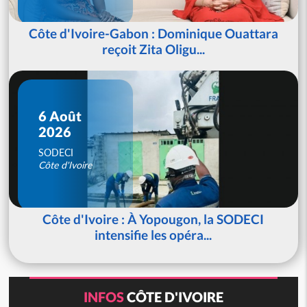
Côte d'Ivoire-Gabon : Dominique Ouattara
reçoit Zita Oligu...
6 Août
2026
SODECI
Côte d'Ivoire
Côte d'Ivoire : À Yopougon, la SODECI
intensifie les opéra...
INFOS
CÔTE D'IVOIRE