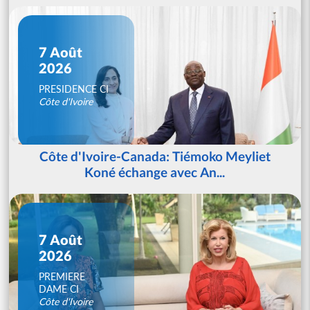
7 Août
2026
PRESIDENCE CI
Côte d'Ivoire
Côte d'Ivoire-Canada: Tiémoko Meyliet
Koné échange avec An...
7 Août
2026
PREMIERE
DAME CI
Côte d'Ivoire