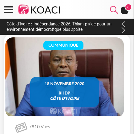
0
Côte d'Ivoire : Indépendance 2026, Thiam plaide pour un
environnement démocratique plus apaisé
COMMUNIQUÉ
18 NOVEMBRE 2020
RHDP
CÔTE D'IVOIRE
7810 Vues