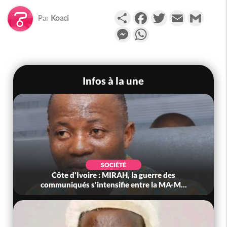
Partager
Facebook
Twitter
Email
Gmail
Par
Koaci
Messenger
WhatsApp
Infos à la une
SOCIÉTÉ
Côte d'Ivoire : MIRAH, la guerre des
communiqués s'intensifie entre la MA-M...