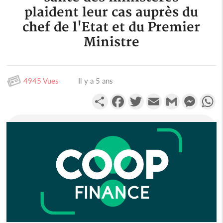
plaident leur cas auprès du
chef de l'Etat et du Premier
Ministre
4945 Vues
Il y a 5 ans
Partager
Facebook
Twitter
Email
Gmail
Messen
W