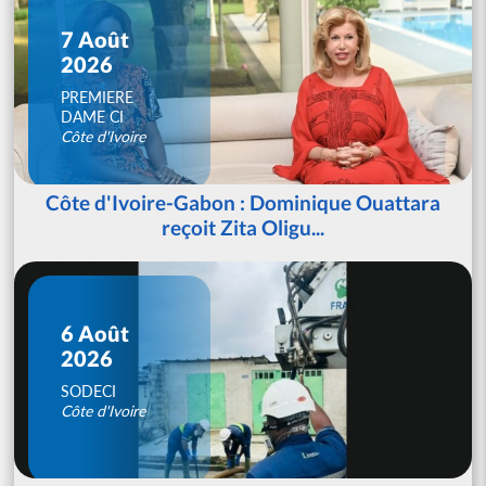
7 Août
2026
PREMIERE
DAME CI
Côte d'Ivoire
Côte d'Ivoire-Gabon : Dominique Ouattara
reçoit Zita Oligu...
6 Août
2026
SODECI
Côte d'Ivoire