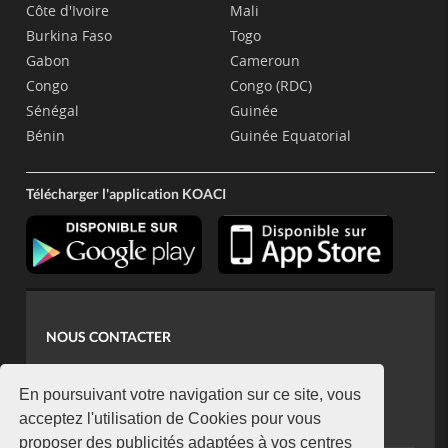
Côte d'Ivoire
Mali
Burkina Faso
Togo
Gabon
Cameroun
Congo
Congo (RDC)
Sénégal
Guinée
Bénin
Guinée Equatorial
Télécharger l'application KOACI
NOUS CONTACTER
contact@koaci.com
koaci@yahoo.fr
En poursuivant votre navigation sur ce site, vous
+225 07 08 85 52 93
acceptez l'utilisation de Cookies pour vous
proposer des publicités adaptées à vos centres