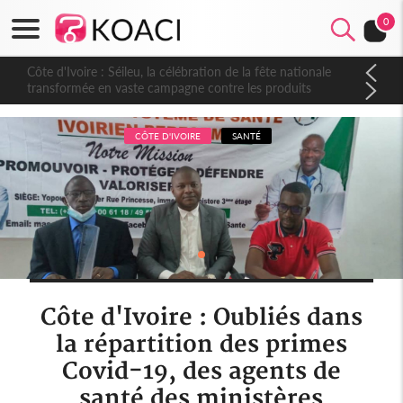
0
Côte d'Ivoire : Séileu, la célébration de la fête nationale
transformée en vaste campagne contre les produits
dépigmentants dangereux
CÔTE D'IVOIRE
SANTÉ
Côte d'Ivoire : Oubliés dans
la répartition des primes
Covid-19, des agents de
santé des ministères