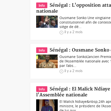
Sénégal : L'opposition att
Info
nationale
Ousmane Sonko Une vingtaine de
constitutionnel afin de contes
siège de dé...
il y a 2 mois
Sénégal : Ousmane Sonko é
Info
Ousmane Sonko L’ancien Premie
de l’Assemblée nationale avec 
par l’abs...
il y a 2 mois
Sénégal : El Malick Ndiay
Info
l'Assemblée nationale
El Malick Ndiaye&nbsp;24h ap
ministre, le président de l’Ass
de lui ouv...