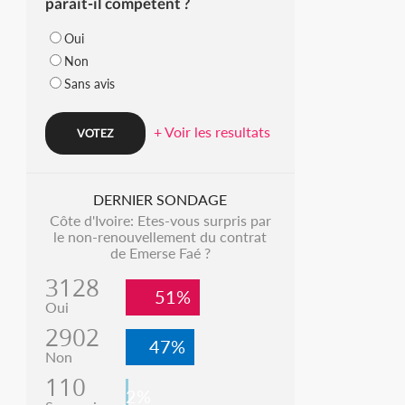
parait-il compétent ?
Oui
Non
Sans avis
+ Voir les resultats
DERNIER SONDAGE
Côte d'Ivoire: Etes-vous surpris par
le non-renouvellement du contrat
de Emerse Faé ?
3128
51%
Oui
2902
47%
Non
110
2%