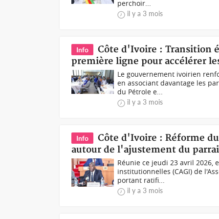
perchoir...
il y a 3 mois
Côte d'Ivoire : Transition 
Info
première ligne pour accélérer l
Le gouvernement ivoirien renf
en associant davantage les par
du Pétrole e...
il y a 3 mois
Côte d'Ivoire : Réforme du
Info
autour de l'ajustement du parra
Réunie ce jeudi 23 avril 2026,
institutionnelles (CAGI) de l'A
portant ratifi...
il y a 3 mois