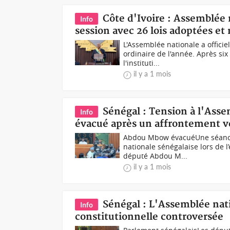
Côte d'Ivoire : Assemblée 
Info
session avec 26 lois adoptées et 
L'Assemblée nationale a officie
ordinaire de l'année. Après six
l'instituti...
il y a 1 mois
Sénégal : Tension à l'Ass
Info
évacué après un affrontement v
Abdou Mbow évacuéUne séance a
nationale sénégalaise lors de 
député Abdou M...
il y a 1 mois
Sénégal : L'Assemblée nat
Info
constitutionnelle controversée