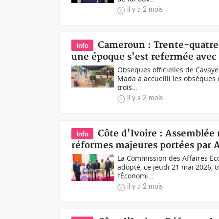
il y a 2 mois
Cameroun : Trente-quatre 
Info
une époque s'est refermée avec l
Obseques officielles de Cavaye
Mada a accueilli les obsèques o
trois...
il y a 2 mois
Côte d'Ivoire : Assemblée 
Info
réformes majeures portées par 
La Commission des Affaires Éc
adopté, ce jeudi 21 mai 2026, t
l’Économi...
il y a 2 mois