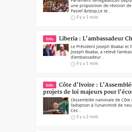
Parlement sénégalaisLes déput
une proposition de révision de
Pastef.&nbsp;Le te...
il y a 1 mois
Liberia : L'ambassadeur C
Info
Le Président Joseph Boakai et 
Joseph Boakai, a relevé l'amb
d'ambassadeur...
il y a 1 mois
Côte d'Ivoire : L'Assemblé
Info
projets de loi majeurs pour l'éc
L’Assemblée nationale de Côte d
l’adoption à l’unanimité de neu
Ces...
il y a 2 mois