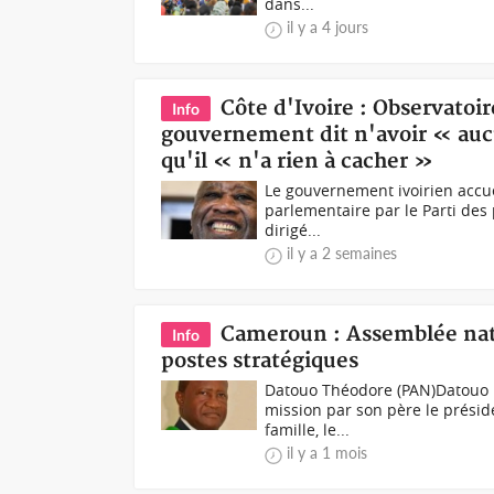
dans...
il y a 4 jours
Côte d'Ivoire : Observatoi
Info
gouvernement dit n'avoir « aucu
qu'il « n'a rien à cacher »
Le gouvernement ivoirien accue
parlementaire par le Parti des 
dirigé...
il y a 2 semaines
Cameroun : Assemblée natio
Info
postes stratégiques
Datouo Théodore (PAN)Datouo 
mission par son père le préside
famille, le...
il y a 1 mois