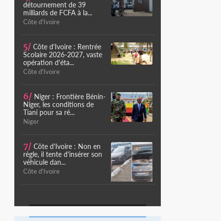
détournement de 39
milliards de FCFA à la...
Côte d'Ivoire
5/
Côte d'Ivoire : Rentrée
Scolaire 2026-2027, vaste
opération d'éta...
Côte d'Ivoire
6/
Niger : Frontière Bénin-
Niger, les conditions de
Tiani pour sa ré...
Niger
7/
Côte d'Ivoire : Non en
règle, il tente d'insérer son
véhicule dan...
Côte d'Ivoire