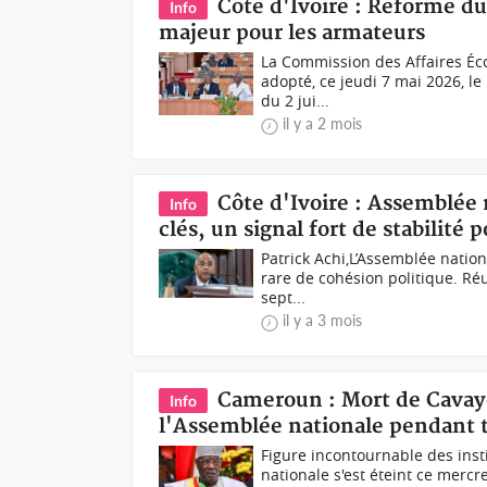
Côte d'Ivoire : Réforme d
Info
majeur pour les armateurs
La Commission des Affaires Éc
adopté, ce jeudi 7 mai 2026, le
du 2 jui...
il y a 2 mois
Côte d'Ivoire : Assemblée 
Info
clés, un signal fort de stabilité p
Patrick Achi,L’Assemblée nation
rare de cohésion politique. Ré
sept...
il y a 3 mois
Cameroun : Mort de Cavaye
Info
l'Assemblée nationale pendant 
Figure incontournable des inst
nationale s'est éteint ce mercr