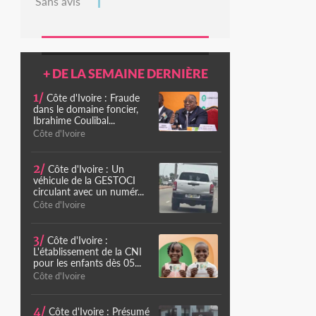
Sans avis
+ DE LA SEMAINE DERNIÈRE
1/
Côte d'Ivoire : Fraude
dans le domaine foncier,
Ibrahime Coulibal...
Côte d'Ivoire
2/
Côte d'Ivoire : Un
véhicule de la GESTOCI
circulant avec un numér...
Côte d'Ivoire
3/
Côte d'Ivoire :
L'établissement de la CNI
pour les enfants dès 05...
Côte d'Ivoire
4/
Côte d'Ivoire : Présumé