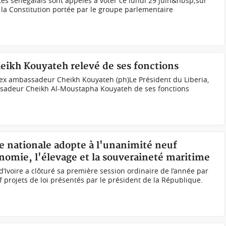
és sénégalais sont appelés à voter ce lundi 29 juin&nbsp;sur
 la Constitution portée par le groupe parlementaire
heikh Kouyateh relevé de ses fonctions
l’ex ambassadeur Cheikh Kouyateh (ph)Le Président du Liberia,
assadeur Cheikh Al-Moustapha Kouyateh de ses fonctions
e nationale adopte à l'unanimité neuf
onomie, l'élevage et la souveraineté maritime
’Ivoire a clôturé sa première session ordinaire de l’année par
f projets de loi présentés par le président de la République.