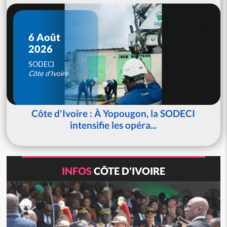
6 Août
2026
SODECI
Côte d'Ivoire
Côte d'Ivoire : À Yopougon, la SODECI
intensifie les opéra...
INFOS
CÔTE D'IVOIRE