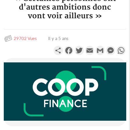
d'autres ambitions donc
vont voir ailleurs »
29702 Vues
Il y a 5 ans
Partager
Facebook
Twitter
Email
Gmail
Messen
W