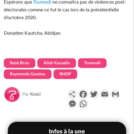
Espérons que
Toumodi
ne connaitra pas de violences post-
électorales comme ce fut le cas lors de la présidentielle
d’octobre 2020.
Donatien Kautcha, Abidjan
René Brou
Allah Kouadio
Toumodi
Raymonde Goudou
RHDP
Partager
Facebook
Twitter
Email
Gmail
Par
Koaci
Messenger
WhatsApp
Infos à la une