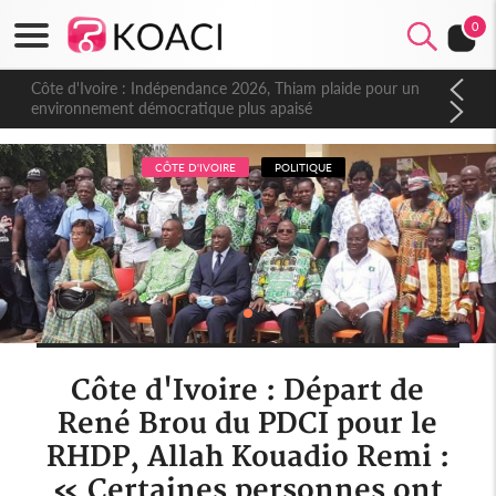
0
Côte d'Ivoire : Indépendance 2026, Thiam plaide pour un
environnement démocratique plus apaisé
CÔTE D'IVOIRE
POLITIQUE
Côte d'Ivoire : Départ de
René Brou du PDCI pour le
RHDP, Allah Kouadio Remi :
« Certaines personnes ont