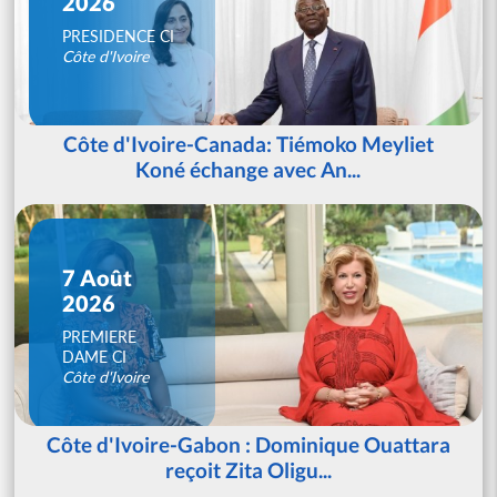
2026
PRESIDENCE CI
Côte d'Ivoire
Côte d'Ivoire-Canada: Tiémoko Meyliet
Koné échange avec An...
7 Août
2026
PREMIERE
DAME CI
Côte d'Ivoire
Côte d'Ivoire-Gabon : Dominique Ouattara
reçoit Zita Oligu...