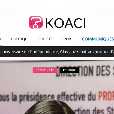
COMMUNIQUÉS
UE
POLITIQUE
SOCIÉTÉ
SPORT
bidjan, Amadou Oury Bah admire le modèle ivoirien et veut s'e
 la Guinée
CÔTE D'IVOIRE
POLITIQUE