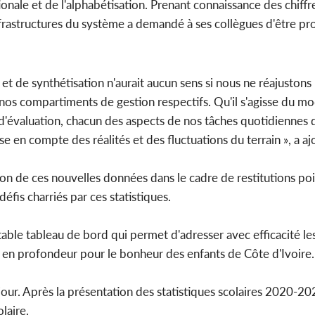
nale et de l'alphabétisation. Prenant connaissance des chiffr
nfrastructures du système a demandé à ses collègues d'être pro
 et de synthétisation n'aurait aucun sens si nous ne réajustons 
 nos compartiments de gestion respectifs. Qu'il s'agisse du mo
évaluation, chacun des aspects de nos tâches quotidiennes d
ise en compte des réalités et des fluctuations du terrain », a a
n de ces nouvelles données dans le cadre de restitutions poin
fis charriés par ces statistiques.
table tableau de bord qui permet d'adresser avec efficacité les
e en profondeur pour le bonheur des enfants de Côte d'Ivoire.
our. Après la présentation des statistiques scolaires 2020-20
laire.