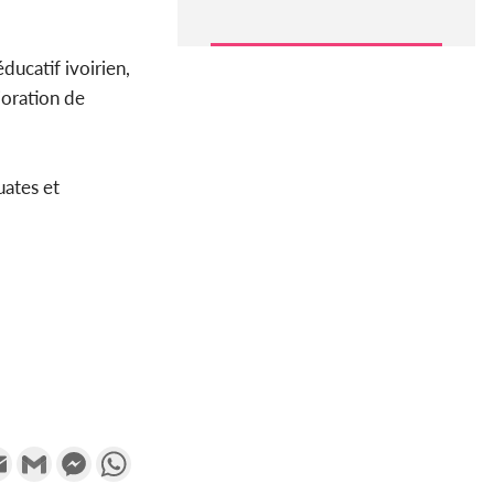
ducatif ivoirien,
ioration de
uates et
k
tter
Email
Gmail
Messenger
WhatsApp