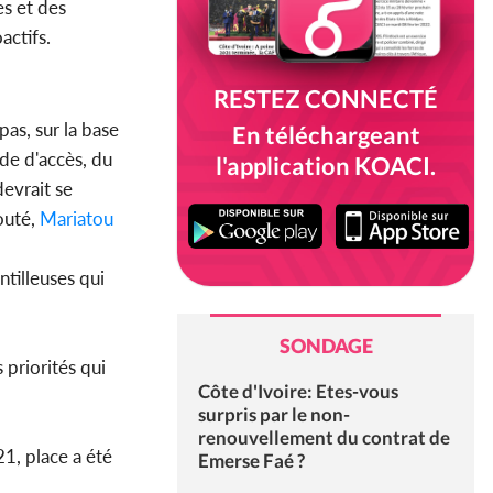
es et des
actifs.
RESTEZ CONNECTÉ
pas, sur la base
En téléchargeant
de d'accès, du
l'application KOACI.
evrait se
jouté,
Mariatou
tilleuses qui
SONDAGE
 priorités qui
Côte d'Ivoire: Etes-vous
surpris par le non-
renouvellement du contrat de
21, place a été
Emerse Faé ?