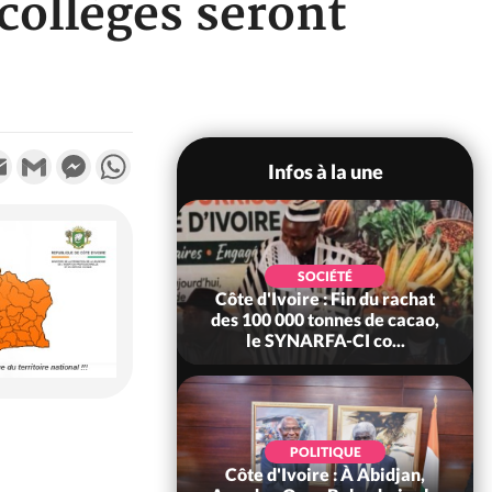
collèges seront
k
tter
Email
Gmail
Messenger
WhatsApp
Infos à la une
POLITIQUE
SOCIÉTÉ
re : Fête nationale,
Côte d'Ivoire : Fin du rachat
Ouattara accorde
des 100 000 tonnes de cacao,
âce à 4 661...
le SYNARFA-CI co...
POLITIQUE
d'Ivoire : 66è
POLITIQUE
versaire de
Côte d'Ivoire : À Abidjan,