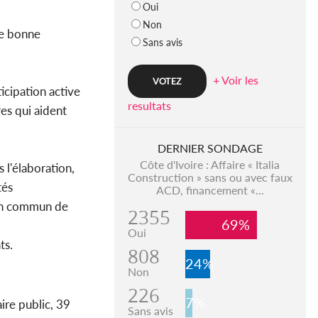
Oui
Non
de bonne
Sans avis
+ Voir les
icipation active
resultats
res qui aident
DERNIER SONDAGE
Côte d'Ivoire : Affaire « Italia
 l'élaboration,
Construction » sans ou avec faux
tés
ACD, financement «...
 en commun de
2355
69%
Oui
ts.
808
24%
Non
226
7%
ire public, 39
Sans avis