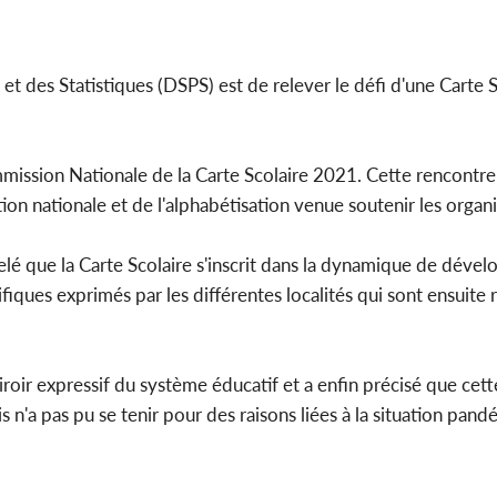
l'indépe
Ouatt
n et des Statistiques (DSPS) est de relever le défi d'une Carte 
Côte d'Ivoi
mmission Nationale de la Carte Scolaire 2021. Cette rencontre
Mamad
conseiller
ion nationale et de l'alphabétisation venue soutenir les organi
lé que la Carte Scolaire s'inscrit dans la dynamique de déve
iques exprimés par les différentes localités qui sont ensuite 
miroir expressif du système éducatif et a enfin précisé que cet
s n'a pas pu se tenir pour des raisons liées à la situation pan