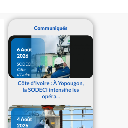
Communiqués
6 Août
2026
SODECI
Côte
d'Ivoire
Côte d'Ivoire : À Yopougon,
la SODECI intensifie les
opéra...
4 Août
2026