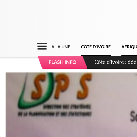
A LA UNE
COTE D'IVOIRE
AFRIQ
Côte d'Ivoire : À A
FLASH INFO
développement de