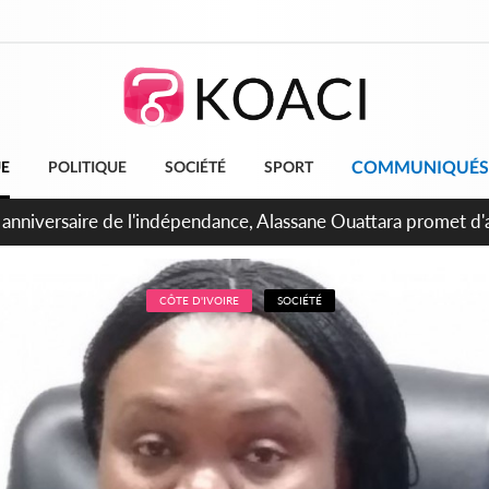
COMMUNIQUÉS
UE
POLITIQUE
SOCIÉTÉ
SPORT
bidjan, Amadou Oury Bah admire le modèle ivoirien et veut s'e
 la Guinée
CÔTE D'IVOIRE
SOCIÉTÉ