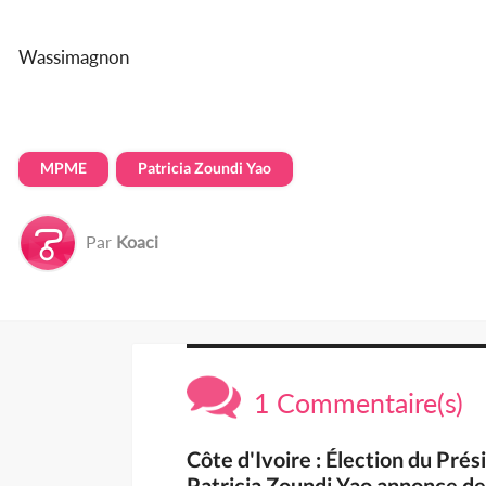
Wassimagnon
MPME
Patricia Zoundi Yao
Par
Koaci
1 Commentaire(s)
Côte d'Ivoire : Élection du Pré
Patricia Zoundi Yao annonce d