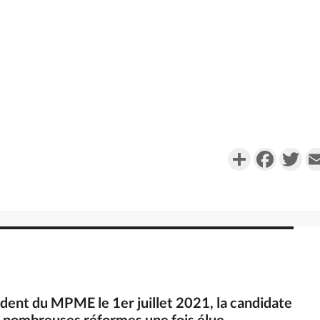
Partager
Faceboo
Twi
sident du MPME le 1er juillet 2021, la candidate
e nombreuses réformes une fois élue