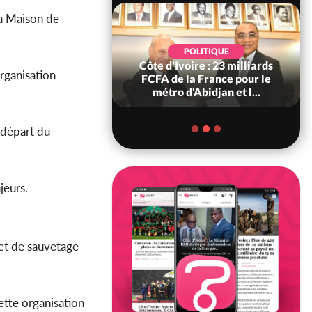
 la Maison de
POLITIQUE
POLITIQUE
re : Décrispation ?
Côte d'Ivoire : 23 milliards
rganisation
ou Traoré ex
FCFA de la France pour le
 de Soro a recou...
métro d'Abidjan et l...
 départ du
jeurs.
 et de sauvetage
ette organisation