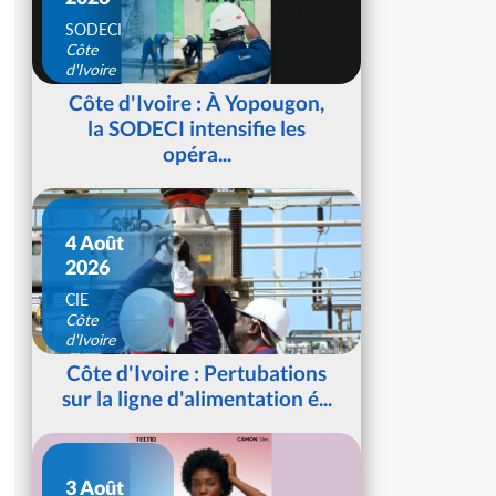
SODECI
Côte
d'Ivoire
Côte d'Ivoire : À Yopougon,
la SODECI intensifie les
opéra...
4 Août
2026
CIE
Côte
d'Ivoire
Côte d'Ivoire : Pertubations
sur la ligne d'alimentation é...
3 Août