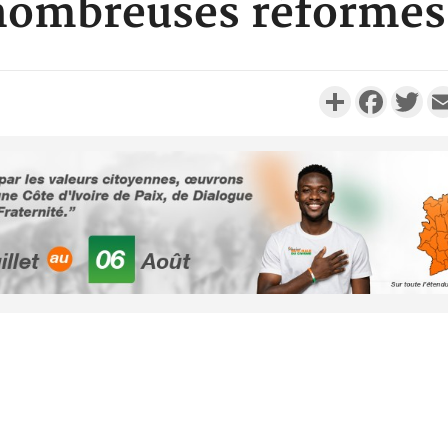
ombreuses réformes 
Partager
Faceboo
Twi
Côte d'Ivoi
Alassane 
la gr
Côte 
anni
l'indépe
Ouatt