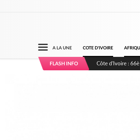
A LA UNE
COTE D'IVOIRE
AFRIQ
Côte d'Ivoire : À A
FLASH INFO
développement de