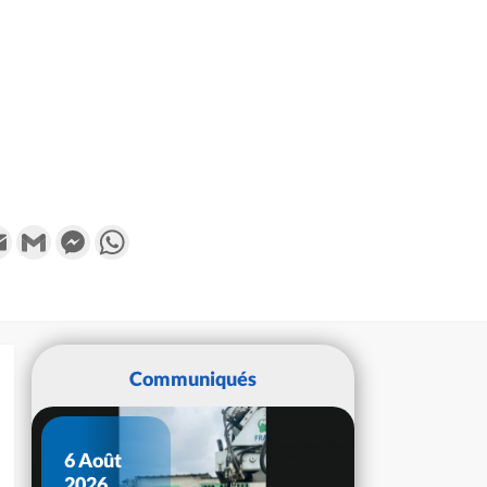
k
tter
Email
Gmail
Messenger
WhatsApp
Communiqués
6 Août
2026