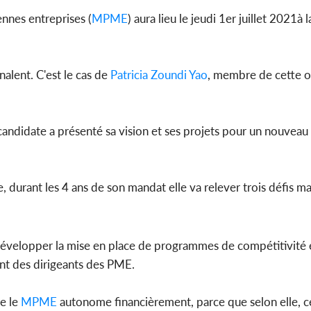
nnes entreprises (
MPME
) aura lieu le jeudi 1er juillet 2021à
Côte d'Ivoi
nalent. C'est le cas de
Patricia Zoundi Yao
, membre de cette o
Mamad
conseiller
a candidate a présenté sa vision et ses projets pour un nouveau
 durant les 4 ans de son mandat elle va relever trois défis ma
 développer la mise en place de programmes de compétitivité
nt des dirigeants des PME.
e le
MPME
autonome financièrement, parce que selon elle, c