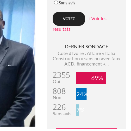
Sans avis
+ Voir les
resultats
DERNIER SONDAGE
Côte d'Ivoire : Affaire « Italia
Construction » sans ou avec faux
ACD, financement «...
2355
69%
Oui
808
24%
Non
226
7%
Sans avis