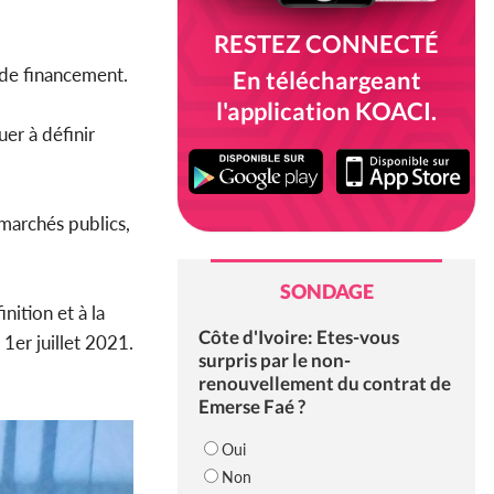
RESTEZ CONNECTÉ
 de financement.
En téléchargeant
l'application KOACI.
er à définir
marchés publics,
SONDAGE
nition et à la
Côte d'Ivoire: Etes-vous
1er juillet 2021.
surpris par le non-
renouvellement du contrat de
Emerse Faé ?
Oui
Non