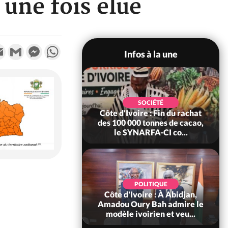
une fois élue
k
tter
Email
Gmail
Messenger
WhatsApp
Infos à la une
POLITIQUE
SOCIÉTÉ
re : Fête nationale,
Côte d'Ivoire : Fin du rachat
Ouattara accorde
des 100 000 tonnes de cacao,
âce à 4 661...
le SYNARFA-CI co...
POLITIQUE
d'Ivoire : 66è
POLITIQUE
versaire de
Côte d'Ivoire : À Abidjan,
ndance, Alassane
Amadou Oury Bah admire le
ara prome...
modèle ivoirien et veu...