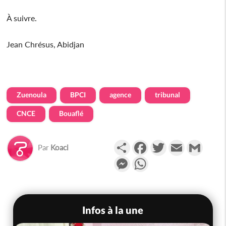
À suivre.
Jean Chrésus, Abidjan
Zuenoula
BPCI
agence
tribunal
CNCE
Bouaflé
Partager
Facebook
Twitter
Email
Gmail
Par
Koaci
Messenger
WhatsApp
Infos à la une