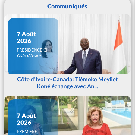
Communiqués
7 Août
2026
PRESIDENCE CI
Côte d'Ivoire
Côte d'Ivoire-Canada: Tiémoko Meyliet
Koné échange avec An...
7 Août
2026
PREMIERE