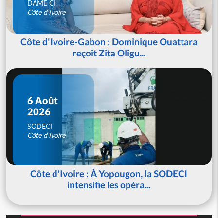
DAME CI
Côte d'Ivoire
Côte d'Ivoire-Gabon : Dominique Ouattara
reçoit Zita Oligu...
6 Août
2026
SODECI
Côte d'Ivoire
Côte d'Ivoire : À Yopougon, la SODECI
intensifie les opéra...