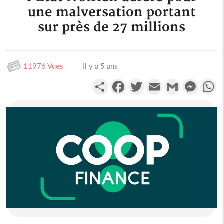
une malversation portant
sur près de 27 millions
11976 Vues
Il y a 5 ans
Partager
Facebook
Twitter
Email
Gmail
Messen
W