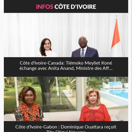
INFOS
CÔTE D'IVOIRE
Côte d'Ivoire-Canada: Tiémoko Meyliet Koné
échange avec Anita Anand, Ministre des Aff...
Côte d'Ivoire-Gabon : Dominique Ouattara reçoit
Zita Oligui Nguema