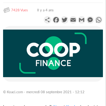
7428 Vues
Il y a 4 ans
Partager
Facebook
Twitter
Email
Gmail
Messen
W
© Koaci.com - mercredi 08 septembre 2021 - 12:12