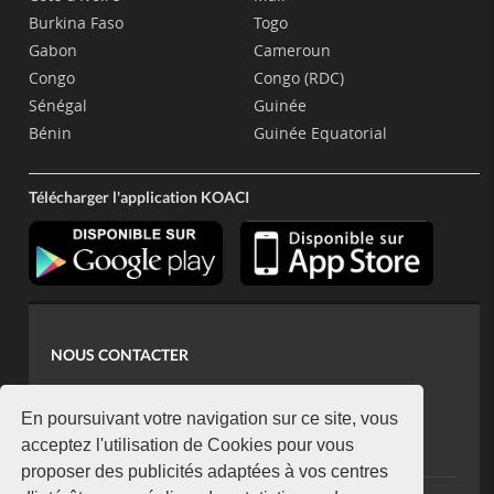
Burkina Faso
Togo
Gabon
Cameroun
Congo
Congo (RDC)
Sénégal
Guinée
Bénin
Guinée Equatorial
Télécharger l'application KOACI
NOUS CONTACTER
contact@koaci.com
koaci@yahoo.fr
En poursuivant votre navigation sur ce site, vous
+225 07 08 85 52 93
acceptez l'utilisation de Cookies pour vous
proposer des publicités adaptées à vos centres