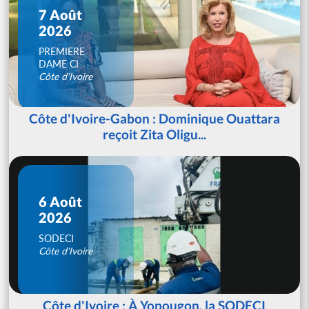
7 Août
2026
PREMIERE
DAME CI
Côte d'Ivoire
Côte d'Ivoire-Gabon : Dominique Ouattara
reçoit Zita Oligu...
6 Août
2026
SODECI
Côte d'Ivoire
Côte d'Ivoire : À Yopougon, la SODECI