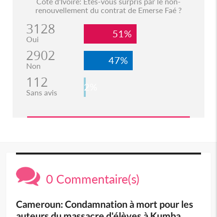
Côte d'Ivoire: Etes-vous surpris par le non-
renouvellement du contrat de Emerse Faé ?
3128
51%
Oui
2902
47%
Non
112
2%
Sans avis
0 Commentaire(s)
Cameroun: Condamnation à mort pour les
auteurs du massacre d'élèves à Kumba