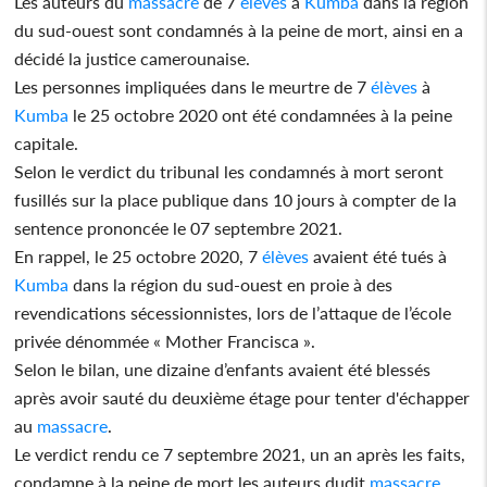
Les auteurs du
massacre
de 7
élèves
à
Kumba
dans la région
du sud-ouest sont condamnés à la peine de mort, ainsi en a
décidé la justice camerounaise.
Les personnes impliquées dans le meurtre de 7
élèves
à
Kumba
le 25 octobre 2020 ont été condamnées à la peine
capitale.
Selon le verdict du tribunal les condamnés à mort seront
fusillés sur la place publique dans 10 jours à compter de la
sentence prononcée le 07 septembre 2021.
En rappel, le 25 octobre 2020, 7
élèves
avaient été tués à
Kumba
dans la région du sud-ouest en proie à des
revendications sécessionnistes, lors de l’attaque de l’école
privée dénommée « Mother Francisca ».
Selon le bilan, une dizaine d’enfants avaient été blessés
après avoir sauté du deuxième étage pour tenter d'échapper
au
massacre
.
Le verdict rendu ce 7 septembre 2021, un an après les faits,
condamne à la peine de mort les auteurs dudit
massacre
.