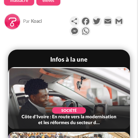
massacre
élèves
Partager
Facebook
Twitter
Email
Gmail
Par
Koaci
Messenger
WhatsApp
Infos à la une
SOCIÉTÉ
Côte d'Ivoire : En route vers la modernisation
et les réformes du secteur d...