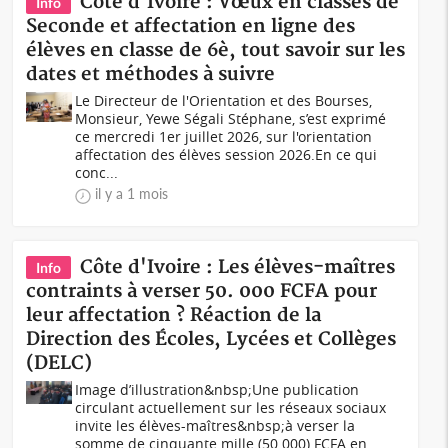
Côte d'Ivoire : Vœux en classes de
Info
Seconde et affectation en ligne des
élèves en classe de 6è, tout savoir sur les
dates et méthodes à suivre
Le Directeur de l'Orientation et des Bourses,
Monsieur, Yewe Ségali Stéphane, s’est exprimé
ce mercredi 1er juillet 2026, sur l'orientation
affectation des élèves session 2026.En ce qui
conc...
il y a 1 mois
Côte d'Ivoire : Les élèves-maîtres
Info
contraints à verser 50. 000 FCFA pour
leur affectation ? Réaction de la
Direction des Écoles, Lycées et Collèges
(DELC)
Image d’illustration&nbsp;Une publication
circulant actuellement sur les réseaux sociaux
invite les élèves-maîtres&nbsp;à verser la
somme de cinquante mille (50 000) FCFA en