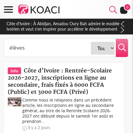
0
Côte d'Ivoire : 23 milliards FCFA de la France pour le métro
d'Abidjan et les Agoras : un nouveau coup d'accélérateur aux
projets structurants
Côte d'Ivoire : Rentrée-Scolaire
Info
2026-2027, inscriptions en ligne au
secondaire, frais fixés à 6000 FCFA
(Public) et 3000 FCFA (Privé)
Comme nous le relayions dans un précédent
article, les inscriptions en ligne au secondaire
général, au titre de la Rentrée Scolaire 2026-
2027 ont débuté depuis le samedi 1er août et
prendron...
il y a 2 jours