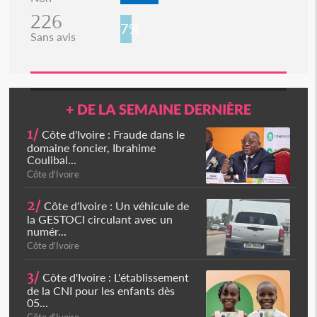
226
7%
Sans avis
+ DE LA SEMAINE DERNIÈRE
1/
Côte d'Ivoire : Fraude dans le
domaine foncier, Ibrahime
Coulibal...
Côte d'Ivoire
2/
Côte d'Ivoire : Un véhicule de
la GESTOCI circulant avec un
numér...
Côte d'Ivoire
3/
Côte d'Ivoire : L'établissement
de la CNI pour les enfants dès
05...