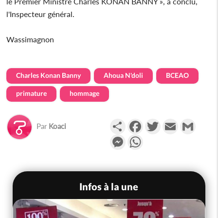
le Premier Ministre Charles KONAN BANNY », a conclu,
l'Inspecteur général.
Wassimagnon
Charles Konan Banny
Ahoua N'doli
BCEAO
primature
hommage
Partager
Facebook
Twitter
Email
Gmail
Par
Koaci
Messenger
WhatsApp
Infos à la une