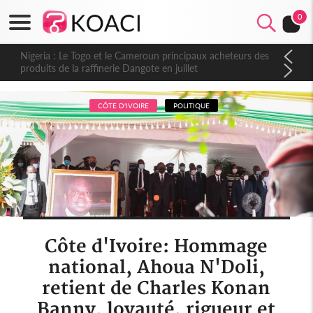
0
Nigeria : Le Togo et le Cameroun principaux acheteurs des
produits de la raffinerie Dangote en juillet
CÔTE D'IVOIRE
POLITIQUE
Côte d'Ivoire: Hommage
national, Ahoua N'Doli,
retient de Charles Konan
Banny, loyauté, rigueur et