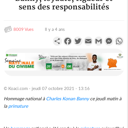
sens des responsabilités
8009 Vues
Il y a 4 ans
Partager
Facebook
Twitter
Email
Gmail
Messen
W
© Koaci.com - jeudi 07 octobre 2021 - 13:16
Hommage national à
Charles Konan Banny
ce jeudi matin à
la
primature