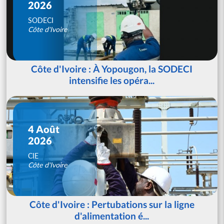
2026
SODECI
Côte d'Ivoire
Côte d'Ivoire : À Yopougon, la SODECI
intensifie les opéra...
4 Août
2026
CIE
Côte d'Ivoire
Côte d'Ivoire : Pertubations sur la ligne
d'alimentation é...