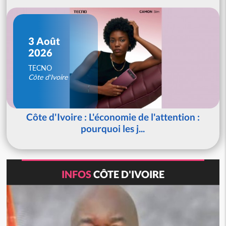
3 Août
2026
TECNO
Côte d'Ivoire
Côte d'Ivoire : L'économie de l'attention :
pourquoi les j...
INFOS
CÔTE D'IVOIRE