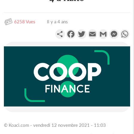
6258 Vues
Il y a 4 ans
Partager
Facebook
Twitter
Email
Gmail
Messen
W
© Koaci.com - vendredi 12 novembre 2021 - 11:03