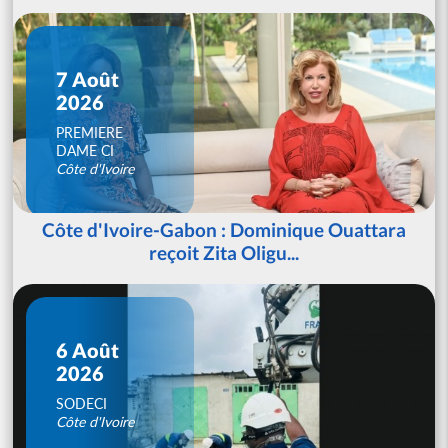
7 Août
2026
PREMIERE
DAME CI
Côte d'Ivoire
Côte d'Ivoire-Gabon : Dominique Ouattara
reçoit Zita Oligu...
6 Août
2026
SODECI
Côte d'Ivoire