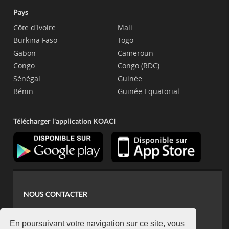
Pays
Côte d'Ivoire
Mali
Burkina Faso
Togo
Gabon
Cameroun
Congo
Congo (RDC)
Sénégal
Guinée
Bénin
Guinée Equatorial
Télécharger l'application KOACI
NOUS CONTACTER
contact@koaci.com
koaci@yahoo.fr
En poursuivant votre navigation sur ce site, vous