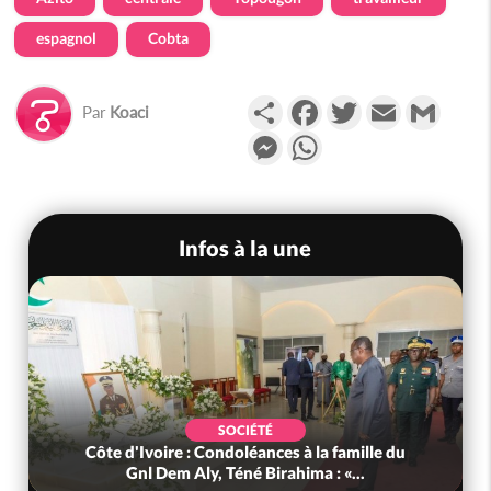
espagnol
Cobta
Partager
Facebook
Twitter
Email
Gmail
Par
Koaci
Messenger
WhatsApp
Infos à la une
SOCIÉTÉ
Côte d'Ivoire : Condoléances à la famille du
Gnl Dem Aly, Téné Birahima : «...