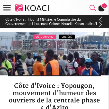
0
Burkina Faso : hausse de 75 FCFA du prix du litre du diesel à
la pompe
CÔTE D'IVOIRE
SOCIÉTÉ
Côte d'Ivoire : Yopougon,
mouvement d'humeur des
ouvriers de la centrale phase
4 d'Azito